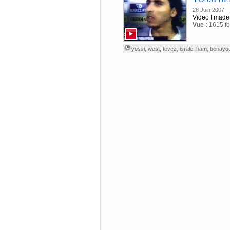
28 Juin 2007
Video I made 
Vue :
1615 fo
yossi
,
west
,
tevez
,
israle
,
ham
,
benayo