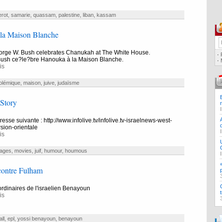
rot
,
samarie
,
quassam
,
palestine
,
liban
,
kassam
la Maison Blanche
orge W. Bush celebrates Chanukah at The White House.
·
ush ce?le?bre Hanouka à la Maison Blanche.
·
is
olémique
,
maison
,
juive
,
judaïsme
Story
dresse suivante : http://www.infolive.tv/infolive.tv-israelnews-west-
rsion-orientale
is
ages
,
movies
,
juif
,
humour
,
houmous
ontre Fulham
ordinaires de l'israelien Benayoun
is
ll
,
epl
,
yossi benayoun
,
benayoun