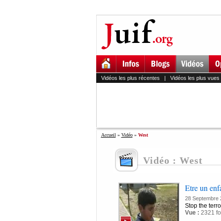
Vidéos les plus récentes
|
Vidéos les plus vues
Accueil
»
Vidéo
»
West
Vidéo : West
Etre un enf
28 Septembre 
Stop the terro
Vue :
2321 fo