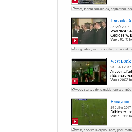
west
,
tsahal
,
terroristes
,
september
,
sde
Hanouka à 
22 Août 2007
President Ge
Georges W. B
Vue :
8170 fo
wing
,
white
,
west
,
usa
,
the
,
president
,
p
West Bank 
20 Juillet 2007
A revoir à l'a
side-story-ve
Vue :
2002 fo
west
,
story
,
side
,
sandels
,
oscars
,
métr
Benayoun c
15 Juillet 2007
Dribles extra
Vue :
1782 fo
west
,
soccer
,
liverpool
,
ham
,
goal
,
footba