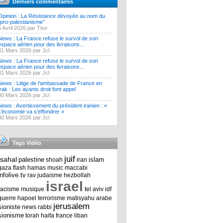
Derniers commentaires
Opinion : La Résistance dévoyée au nom du
‘’pro-palestianisme’’
5 Avril 2026 par Tixe
News : La France refuse le survol de son
espace aérien pour des livraisons...
31 Mars 2026 par Jcl
News : La France refuse le survol de son
espace aérien pour des livraisons...
31 Mars 2026 par Jcl
News : Litige de l’ambassade de France en
Irak : Les ayants droit font appel
30 Mars 2026 par Jcl
News : Avertissement du président iranien : «
L’économie va s’effondrer »
30 Mars 2026 par Jcl
Tags Vidéo
juif
tsahal
palestine
islam
shoah
iran
gaza
flash
hamas
music
maccabi
infolive.tv
rav
judaisme
hezbollah
israel
racisme
musique
tel aviv
idf
guerre
hapoel
terrorisme
matisyahu
arabe
jerusalem
sioniste
news
rabbi
sionisme
torah
haifa
france
liban