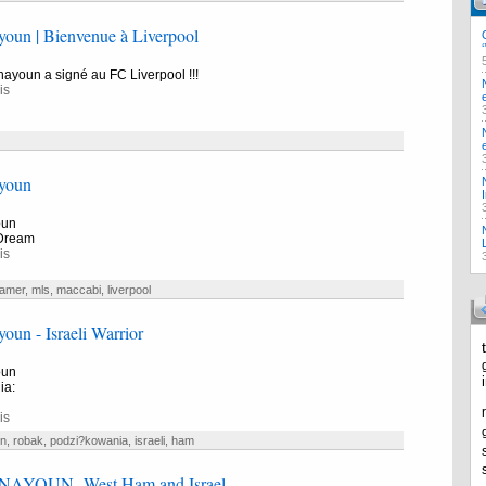
youn | Bienvenue à Liverpool
enayoun a signé au FC Liverpool !!!
is
youn
oun
 Dream
is
amer
,
mls
,
maccabi
,
liverpool
oun - Israeli Warrior
oun
ia:
is
en
,
robak
,
podzi?kowania
,
israeli
,
ham
AYOUN- West Ham and Israel