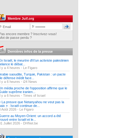
Membre Juif.org
Pas encore membre ? Inscrivez-vous!
Mot de passe perdu ?
Dernières infos de la presse
En Israël, le meurtre d\\\'un activiste palestinien
relance le débat...
Il y a 4 heures -
Le Figaro
Arabie saoudite, Turquie, Pakistan : un pacte
de défense inédit face...
Il y a 6 heures -
i24 News
Un média proche de l’opposition affirme que le
Guide suprême iranien...
Il y a 6 heures -
Times of Israel
« La preuve que Netanyahou ne veut pas la
paix » : Israël continue de...
3 Août 2026 -
Le Figaro
Guerre au Moyen-Orient: un accord a été
trouvé entre Israël et le...
31 Juillet 2026 -
DHNet.be