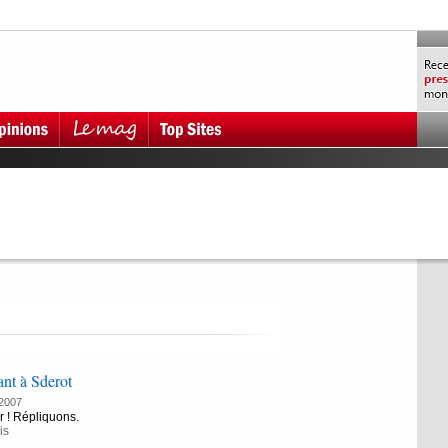
ant à Sderot
2007
r ! Répliquons.
is