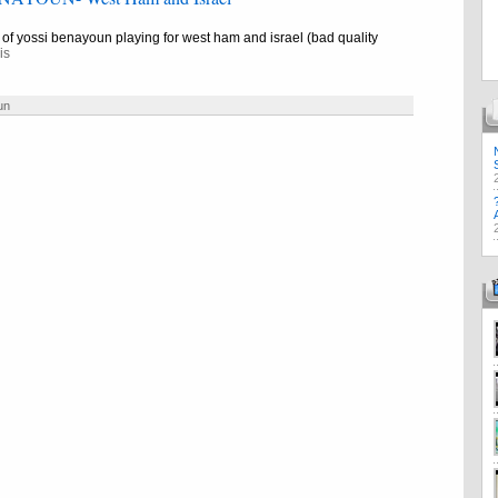
of yossi benayoun playing for west ham and israel (bad quality
is
un