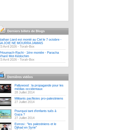
Derniers billets de Blogs
Nathan Liard est monté au Ciel le 7 octobre -
SA JOIE NE MOURRA JAMAIS
23 Avril 2026 -
Torah-Box
?Houmach-Rachi - 1ère montée - Paracha
A'haré Mot-Kédochim
23 Avril 2026 -
Torah-Box
Dernières vidéos
Pallywood : la propagande pour les
médias occidentaux
28 Juillet 2014
Militants pacfiistes pro-palestiniens
27 Juillet 2014
Pourquoi tant d'enfants tués à
Gaza ?
27 Juillet 2014
Estrosi : "les palestiniens et le
Djihad en Syrie"