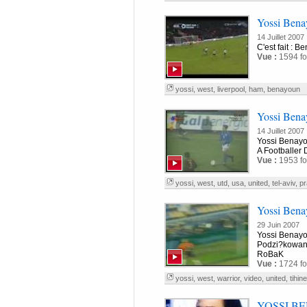
Yossi Bena
14 Juillet 2007
C'est fait : B
Vue :
1594 fo
yossi
,
west
,
liverpool
,
ham
,
benayoun
Yossi Bena
14 Juillet 2007
Yossi Benay
A Footballer
Vue :
1953 fo
yossi
,
west
,
utd
,
usa
,
united
,
tel-aviv
,
pr
Yossi Benay
29 Juin 2007
Yossi Benay
Podzi?kowan
RoBaK
Vue :
1724 fo
yossi
,
west
,
warrior
,
video
,
united
,
tihin
YOSSI BEN