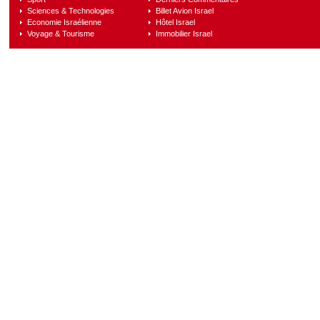
Sciences & Technologies
Billet Avion Israel
Economie Israélienne
Hôtel Israel
Voyage & Tourisme
Immobilier Israel