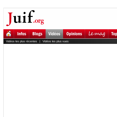
Vidéos les plus récentes
|
Vidéos les plus vues