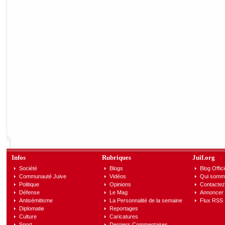
Infos
Rubriques
Juif.org
Société
Blogs
Blog Offici
Communauté Juive
Vidéos
Qui somm
Politique
Opinions
Contactez
Défense
Le Mag
Annoncer s
Antisémitisme
La Personnalité de la semaine
Flux RSS
Diplomatie
Reportages
Culture
Caricatures
Sport
Derniers Commentaires