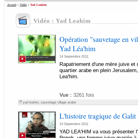
Accueil
»
Vidéo
»
Yad Leahim
Vidéo : Yad Leahim
Opération "sauvetage en vil
Yad Léa'him
14 Septembre 2011
Rapatriement d'une mère juive et 
quartier arabe en plein Jerusalem,
Lea'him.
Vue :
3261 fois
yad leahim
,
sauvetage village arabe
L'histoire tragique de Gali
14 Septembre 2011
YAD LEA'HIM va vous présenter l'h
Popok, une femme juive mariée à 