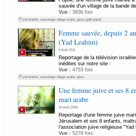
sauvée d'un village de la bande d
Vue :
3936 fois
yad leahim
,
sauvetage village arabe
,
gaza
,
galit popok
Femme sauvée, depuis 2 an
(Yad Leahim)
4 Août 2011
Reportage de la télévision israél
inédites sur notre site :
Vue :
4753 fois
yad leahim
,
sauvetage village arabe
,
gaza
Une femme juive et ses 8 e
mari arabe
20 Août 2009
Reportage d'une femme juive mari
Jérusalem et ses 8 enfants, maltr
l'association juive religieuse "Yad
Vue :
5278 fois