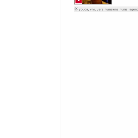
youda
,
vivi
,
vers
,
tunisiens
,
tunis
,
agenc