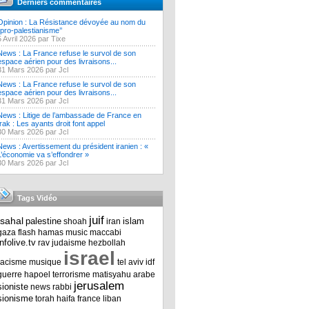
Derniers commentaires
Opinion : La Résistance dévoyée au nom du
‘’pro-palestianisme’’
5 Avril 2026 par Tixe
News : La France refuse le survol de son
espace aérien pour des livraisons...
31 Mars 2026 par Jcl
News : La France refuse le survol de son
espace aérien pour des livraisons...
31 Mars 2026 par Jcl
News : Litige de l’ambassade de France en
Irak : Les ayants droit font appel
30 Mars 2026 par Jcl
News : Avertissement du président iranien : «
L’économie va s’effondrer »
30 Mars 2026 par Jcl
Tags Vidéo
juif
tsahal
palestine
islam
shoah
iran
gaza
flash
hamas
music
maccabi
infolive.tv
rav
judaisme
hezbollah
israel
racisme
musique
tel aviv
idf
guerre
hapoel
terrorisme
matisyahu
arabe
jerusalem
sioniste
news
rabbi
sionisme
torah
haifa
france
liban