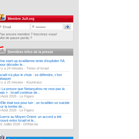
Membre Juif.org
Pas encore membre ? Inscrivez-vous!
Mot de passe perdu ?
Dernières infos de la presse
Une start-up israélienne tente d’exploiter l’IA
pour décoder le...
Il y a 24 minutes -
Times of Israel
Israël n’a plus le choix : se défendre, c’est
attaquer
Il y a 25 minutes -
Kountrass
« La preuve que Netanyahou ne veut pas la
paix » : Israël continue de...
3 Août 2026 -
Le Figaro
«Elle était tout pour lui» : un Israélien se suicide
sur la tombe de...
3 Août 2026 -
Le Figaro
Guerre au Moyen-Orient: un accord a été
trouvé entre Israël et le...
31 Juillet 2026 -
DHNet.be