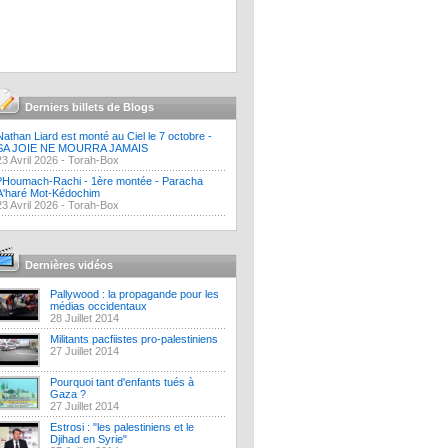
Derniers billets de Blogs
Nathan Liard est monté au Ciel le 7 octobre -
SA JOIE NE MOURRA JAMAIS
23 Avril 2026 -
Torah-Box
?Houmach-Rachi - 1ère montée - Paracha
A'haré Mot-Kédochim
23 Avril 2026 -
Torah-Box
Dernières vidéos
Pallywood : la propagande pour les
médias occidentaux
28 Juillet 2014
Militants pacfiistes pro-palestiniens
27 Juillet 2014
Pourquoi tant d'enfants tués à
Gaza ?
27 Juillet 2014
Estrosi : "les palestiniens et le
Djihad en Syrie"