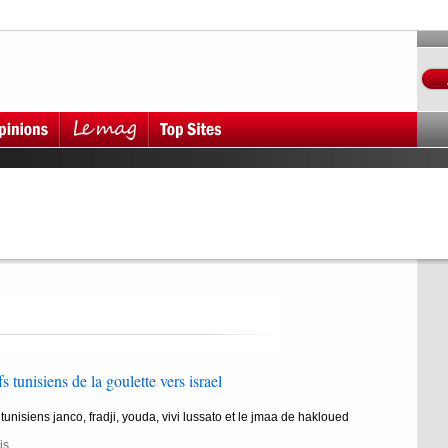
fs tunisiens de la goulette vers israel
 tunisiens janco, fradji, youda, vivi lussato et le jmaa de hakloued
is