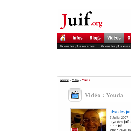
Vidéos les plus récentes
|
Vidéos les plus vues
Accueil
»
Vidéo
»
Youda
Vidéo : Youda
alya des jui
7 Juillet 2007
alya des juifs
tunis kif
Vue :
2640 fo