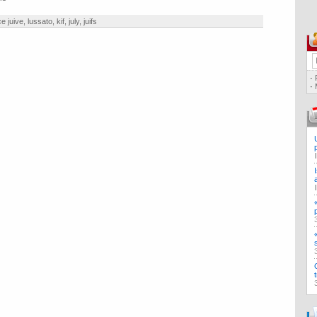
e juive
,
lussato
,
kif
,
july
,
juifs
·
·