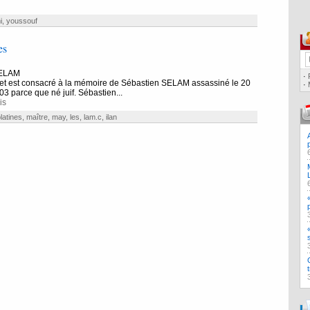
i
,
youssouf
es
SELAM
·
net est consacré à la mémoire de Sébastien SELAM assassiné le 20
·
 parce que né juif. Sébastien...
is
latines
,
maître
,
may
,
les
,
lam.c
,
ilan