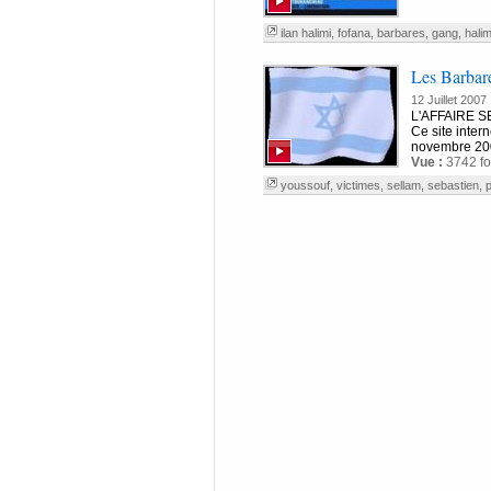
ilan halimi
,
fofana
,
barbares
,
gang
,
halim
Les Barbar
12 Juillet 2007
L'AFFAIRE 
Ce site inter
novembre 2003
Vue :
3742 fo
youssouf
,
victimes
,
sellam
,
sebastien
,
p