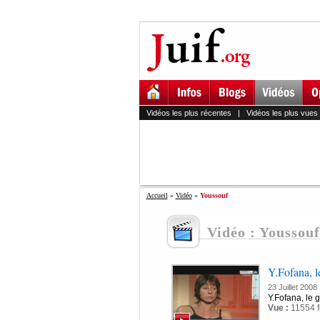
Vidéos les plus récentes
|
Vidéos les plus vues
Accueil
»
Vidéo
»
Youssouf
Vidéo : Youssouf
Y.Fofana, l
23 Juillet 2008
Y.Fofana, le 
Vue :
11554 f