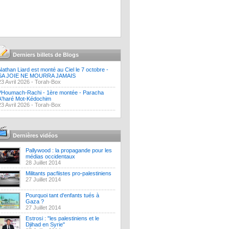
Derniers billets de Blogs
Nathan Liard est monté au Ciel le 7 octobre -
SA JOIE NE MOURRA JAMAIS
23 Avril 2026 -
Torah-Box
?Houmach-Rachi - 1ère montée - Paracha
A'haré Mot-Kédochim
23 Avril 2026 -
Torah-Box
Dernières vidéos
Pallywood : la propagande pour les
médias occidentaux
28 Juillet 2014
Militants pacfiistes pro-palestiniens
27 Juillet 2014
Pourquoi tant d'enfants tués à
Gaza ?
27 Juillet 2014
Estrosi : "les palestiniens et le
Djihad en Syrie"