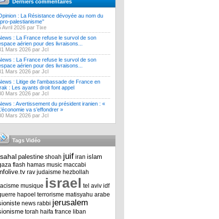
Derniers commentaires
Opinion : La Résistance dévoyée au nom du
‘’pro-palestianisme’’
5 Avril 2026 par Tixe
News : La France refuse le survol de son
espace aérien pour des livraisons...
31 Mars 2026 par Jcl
News : La France refuse le survol de son
espace aérien pour des livraisons...
31 Mars 2026 par Jcl
News : Litige de l’ambassade de France en
Irak : Les ayants droit font appel
30 Mars 2026 par Jcl
News : Avertissement du président iranien : «
L’économie va s’effondrer »
30 Mars 2026 par Jcl
Tags Vidéo
juif
tsahal
palestine
islam
shoah
iran
gaza
flash
hamas
music
maccabi
infolive.tv
rav
judaisme
hezbollah
israel
racisme
musique
tel aviv
idf
guerre
hapoel
terrorisme
matisyahu
arabe
jerusalem
sioniste
news
rabbi
sionisme
torah
haifa
france
liban