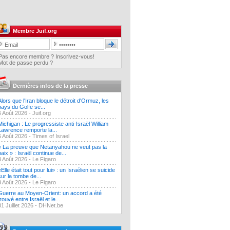
Membre Juif.org
Pas encore membre ? Inscrivez-vous!
Mot de passe perdu ?
Dernières infos de la presse
Alors que l'Iran bloque le détroit d'Ormuz, les
pays du Golfe se...
6 Août 2026 -
Juif.org
Michigan : Le progressiste anti-Israël William
Lawrence remporte la...
6 Août 2026 -
Times of Israel
« La preuve que Netanyahou ne veut pas la
paix » : Israël continue de...
3 Août 2026 -
Le Figaro
«Elle était tout pour lui» : un Israélien se suicide
sur la tombe de...
3 Août 2026 -
Le Figaro
Guerre au Moyen-Orient: un accord a été
trouvé entre Israël et le...
31 Juillet 2026 -
DHNet.be