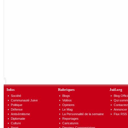
Infos
Rubriques
Juif.org
Société
Blogs
Blog Offici
Communauté Juive
Vidéos
Qui somm
Politique
Opinions
Contactez
Défense
Le Mag
Annoncer s
Antisémitisme
La Personnalité de la semaine
Flux RSS
Diplomatie
Reportages
Culture
Caricatures
Sport
Derniers Commentaires