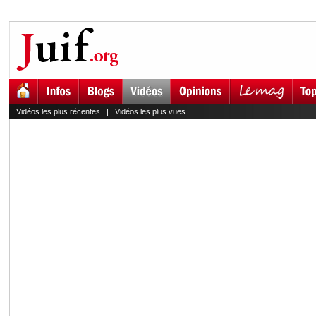
Vidéos les plus récentes
|
Vidéos les plus vues