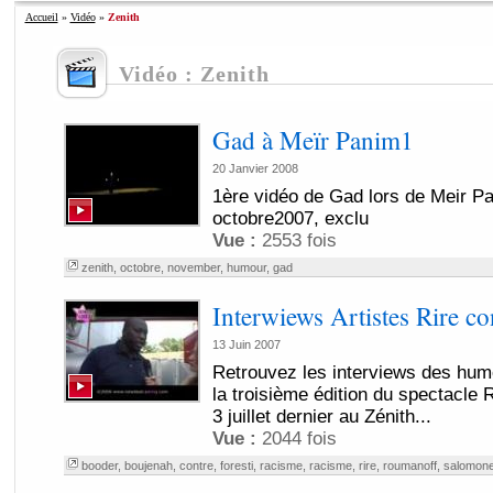
Accueil
»
Vidéo
»
Zenith
Vidéo : Zenith
Gad à Meïr Panim1
20 Janvier 2008
1ère vidéo de Gad lors de Meir Pa
octobre2007, exclu
Vue :
2553 fois
zenith
,
octobre
,
november
,
humour
,
gad
Interwiews Artistes Rire co
13 Juin 2007
Retrouvez les interviews des humor
la troisième édition du spectacle R
3 juillet dernier au Zénith...
Vue :
2044 fois
booder
,
boujenah
,
contre
,
foresti
,
racisme
,
racisme
,
rire
,
roumanoff
,
salomon