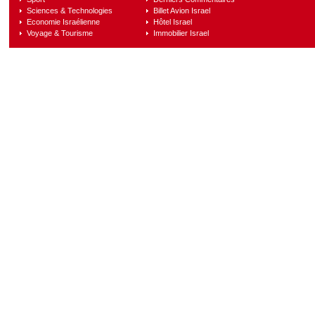
Sciences & Technologies
Billet Avion Israel
Economie Israélienne
Hôtel Israel
Voyage & Tourisme
Immobilier Israel