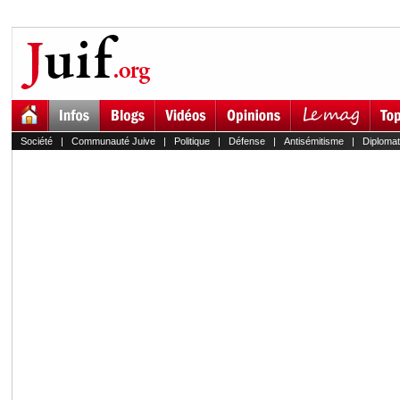
Société
|
Communauté Juive
|
Politique
|
Défense
|
Antisémitisme
|
Diplomat