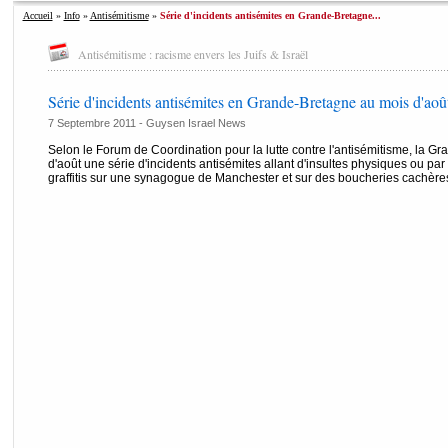
Accueil
»
Info
»
Antisémitisme
»
Série d'incidents antisémites en Grande-Bretagne...
Antisémitisme : racisme envers les Juifs & Israël
Série d'incidents antisémites en Grande-Bretagne au mois d'aoû
7 Septembre 2011 - Guysen Israel News
Selon le Forum de Coordination pour la lutte contre l'antisémitisme, la 
d'août une série d'incidents antisémites allant d'insultes physiques ou pa
graffitis sur une synagogue de Manchester et sur des boucheries cachère