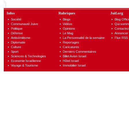
Infos
Rubriques
Juif.org
Société
Blogs
Blog Offici
Communauté Juive
Vidéos
Qui somm
Politique
Opinions
Contactez
Défense
Le Mag
Annoncer s
Antisémitisme
La Personnalité de la semaine
Flux RSS
Diplomatie
Reportages
Culture
Caricatures
Sport
Derniers Commentaires
Sciences & Technologies
Billet Avion Israel
Economie Israélienne
Hôtel Israel
Voyage & Tourisme
Immobilier Israel