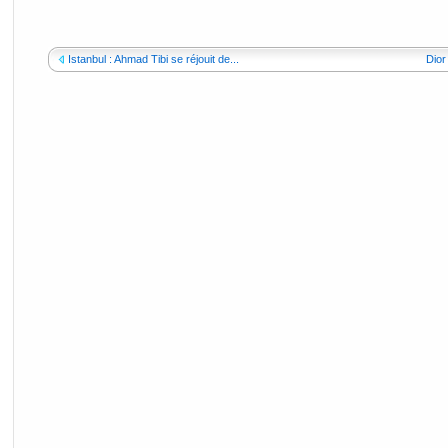
Istanbul : Ahmad Tibi se réjouit de...
Dior