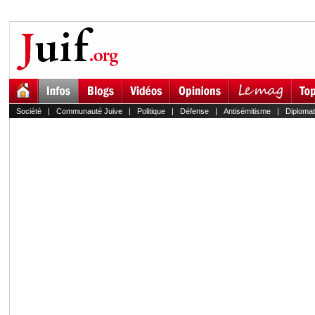
Société
|
Communauté Juive
|
Politique
|
Défense
|
Antisémitisme
|
Diplomat