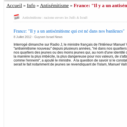
Accueil
»
Info
»
Antisémitisme
»
France: "Il y a un antisém
Antisémitisme : racisme envers les Juifs & Israël
France: "Il y a un antisémitisme qui est né dans nos banlieues"
8 Juillet 2012 - Guysen Israel News
Interrogé dimanche sur Radio J, le ministre français de l'Intérieur Manuel V
"antisémitisme nouveau" depuis plusieurs années, "né dans nos quartiers e
nos quartiers des jeunes ou des moins jeunes qui, au nom d'une identité q
la manière la plus imbécile, la plus dangereuse pour nos valeurs, de s'attaqu
comme l'ennemi", a ajouté le ministre. A la question de savoir si le consta
serait le fait notamment de jeunes se revendiquant de l'islam, Manuel Valls