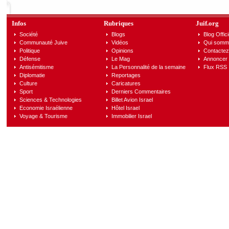
Infos
Rubriques
Juif.org
Société
Blogs
Blog Offici
Communauté Juive
Vidéos
Qui somm
Politique
Opinions
Contactez
Défense
Le Mag
Annoncer s
Antisémitisme
La Personnalité de la semaine
Flux RSS
Diplomatie
Reportages
Culture
Caricatures
Sport
Derniers Commentaires
Sciences & Technologies
Billet Avion Israel
Economie Israélienne
Hôtel Israel
Voyage & Tourisme
Immobilier Israel