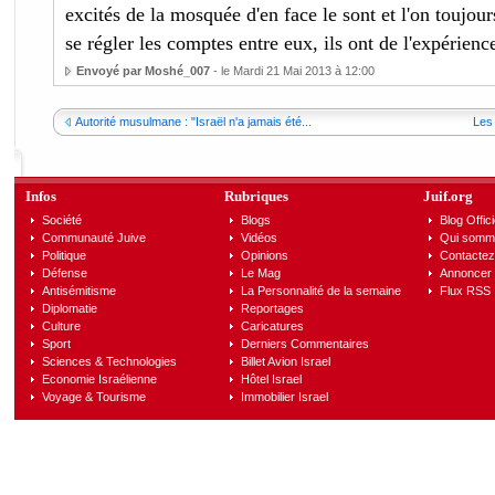
excités de la mosquée d'en face le sont et l'on toujour
se régler les comptes entre eux, ils ont de l'expérien
Envoyé par Moshé_007
- le Mardi 21 Mai 2013 à 12:00
Autorité musulmane : "Israël n'a jamais été...
Les 
Infos
Rubriques
Juif.org
Société
Blogs
Blog Offici
Communauté Juive
Vidéos
Qui somm
Politique
Opinions
Contactez
Défense
Le Mag
Annoncer s
Antisémitisme
La Personnalité de la semaine
Flux RSS
Diplomatie
Reportages
Culture
Caricatures
Sport
Derniers Commentaires
Sciences & Technologies
Billet Avion Israel
Economie Israélienne
Hôtel Israel
Voyage & Tourisme
Immobilier Israel