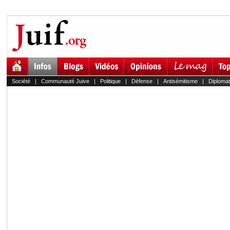
Société
|
Communauté Juive
|
Politique
|
Défense
|
Antisémitisme
|
Diplomat