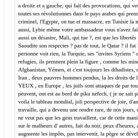
a droite et a gauche, qui fait des provocations, qui veu
toutes ses révolutionnes dans le pays arabes qui pren
criminel, l'Egypte, on tue et massacre, en Tunisie la
aussi, Lybie même votre ambassadeur vous n'avez faite
aussi un désastre, Mali, qui tue ?, est que les libertés
Saoudite son respectes ? pas de tout, le Qatar ? il fut l
personne voit rien, la Turquie, ses "invites Syriens "
refugies, ils prennent plein la figure , comme les mino
Afghanistan, Yémen, et c'est toujours les dihadistes,
Iran , deux pauvres hommes pendus, la les droits 
YEUX , en Europe , les juifs sont attaques de par tout,
peuvent, ont est au bord de piku nefech, ( je ne sait p
voila le tableau mondial, joli perspective de joie, d'a
travaille, qui a devenu une rendre rare, de nos jours, d
ne veut pas que les gens travaillent, car de cette mani
sur le malheurs d' autres, fait du noir, peux d'heures,
augmente les impôts, pas intervenir, la pègre se déve