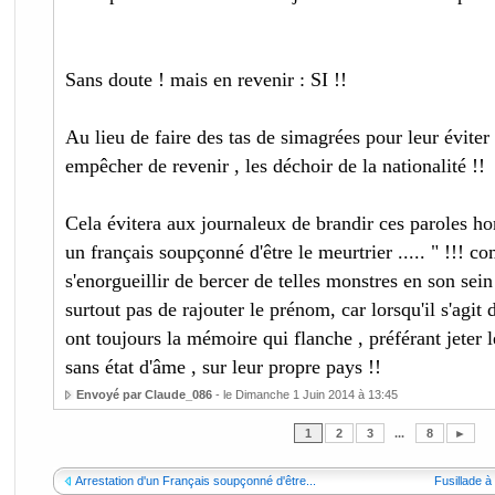
Sans doute ! mais en revenir : SI !!
Au lieu de faire des tas de simagrées pour leur éviter de
empêcher de revenir , les déchoir de la nationalité !!
Cela évitera aux journaleux de brandir ces paroles ho
un français soupçonné d'être le meurtrier ..... " !!! 
s'enorgueillir de bercer de telles monstres en son sein 
surtout pas de rajouter le prénom, car lorsqu'il s'agit 
ont toujours la mémoire qui flanche , préférant jeter l
sans état d'âme , sur leur propre pays !!
Envoyé par Claude_086
- le Dimanche 1 Juin 2014 à 13:45
1
2
3
...
8
►
Arrestation d'un Français soupçonné d'être...
Fusillade à