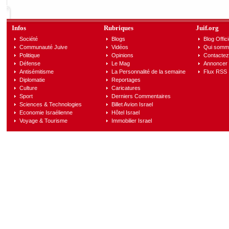
Infos
Rubriques
Juif.org
Société
Blogs
Blog Offici
Communauté Juive
Vidéos
Qui somm
Politique
Opinions
Contactez
Défense
Le Mag
Annoncer s
Antisémitisme
La Personnalité de la semaine
Flux RSS
Diplomatie
Reportages
Culture
Caricatures
Sport
Derniers Commentaires
Sciences & Technologies
Billet Avion Israel
Economie Israélienne
Hôtel Israel
Voyage & Tourisme
Immobilier Israel