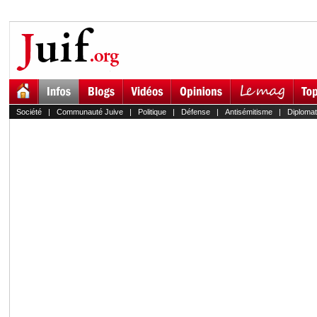
Société
|
Communauté Juive
|
Politique
|
Défense
|
Antisémitisme
|
Diplomat