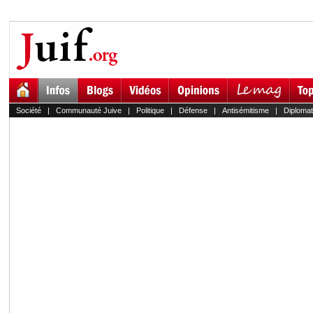
Société
|
Communauté Juive
|
Politique
|
Défense
|
Antisémitisme
|
Diplomat