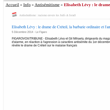
Accueil
»
Info
»
Antisémitisme
»
Elisabeth Lévy : le drame 
Antisémitisme : racisme envers les Juifs & Israël
Elisabeth Lévy : le drame de Créteil, la barbarie ordinaire et l'
5 Décembre 2014 -
Le Figaro
FIGAROVOX/TRIBUNE - Elisabeth Lévy et Gil Mihaely, dirigeants du magazi
d'alarme, en réaction à l'agression à caractère antisémite du 1er décembre 
révèle le drame de Créteil sur le malaise français