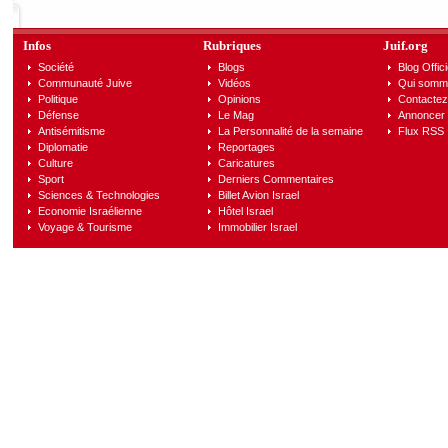
Infos
Rubriques
Juif.org
Société
Blogs
Blog Offici
Communauté Juive
Vidéos
Qui somm
Politique
Opinions
Contactez
Défense
Le Mag
Annoncer s
Antisémitisme
La Personnalité de la semaine
Flux RSS
Diplomatie
Reportages
Culture
Caricatures
Sport
Derniers Commentaires
Sciences & Technologies
Billet Avion Israel
Economie Israélienne
Hôtel Israel
Voyage & Tourisme
Immobilier Israel