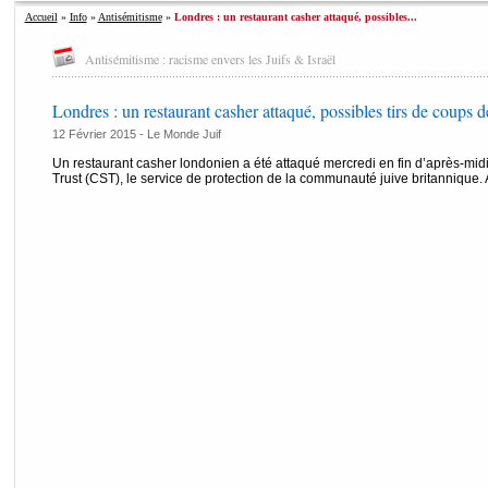
Accueil
»
Info
»
Antisémitisme
»
Londres : un restaurant casher attaqué, possibles...
Antisémitisme : racisme envers les Juifs & Israël
Londres : un restaurant casher attaqué, possibles tirs de coups d
12 Février 2015 -
Le Monde Juif
Un restaurant casher londonien a été attaqué mercredi en fin d’après-mid
Trust (CST), le service de protection de la communauté juive britannique.