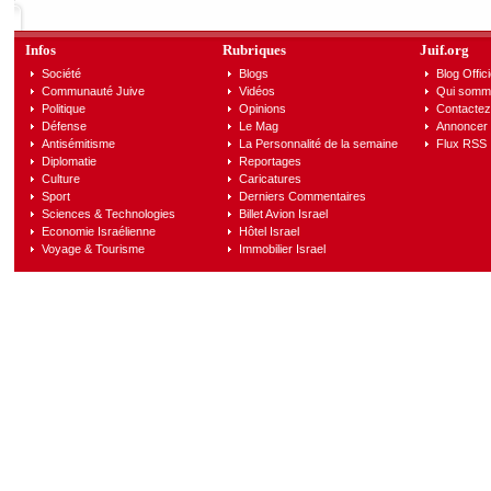
Infos
Rubriques
Juif.org
Société
Blogs
Blog Offici
Communauté Juive
Vidéos
Qui somm
Politique
Opinions
Contactez
Défense
Le Mag
Annoncer s
Antisémitisme
La Personnalité de la semaine
Flux RSS
Diplomatie
Reportages
Culture
Caricatures
Sport
Derniers Commentaires
Sciences & Technologies
Billet Avion Israel
Economie Israélienne
Hôtel Israel
Voyage & Tourisme
Immobilier Israel