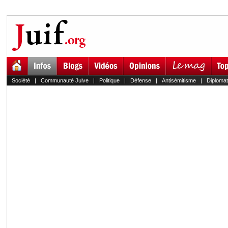
Société
|
Communauté Juive
|
Politique
|
Défense
|
Antisémitisme
|
Diplomat