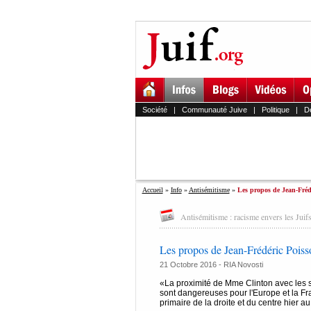
Société
|
Communauté Juive
|
Politique
|
D
Accueil
»
Info
»
Antisémitisme
»
Les propos de Jean-Frédé
Antisémitisme : racisme envers les Juifs
Les propos de Jean-Frédéric Poiss
21 Octobre 2016 -
RIA Novosti
«La proximité de Mme Clinton avec les s
sont dangereuses pour l'Europe et la Fr
primaire de la droite et du centre hier a