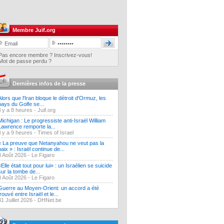
Membre Juif.org
Pas encore membre ? Inscrivez-vous!
Mot de passe perdu ?
Dernières infos de la presse
Alors que l'Iran bloque le détroit d'Ormuz, les
pays du Golfe se...
Il y a 8 heures -
Juif.org
Michigan : Le progressiste anti-Israël William
Lawrence remporte la...
Il y a 9 heures -
Times of Israel
« La preuve que Netanyahou ne veut pas la
paix » : Israël continue de...
3 Août 2026 -
Le Figaro
«Elle était tout pour lui» : un Israélien se suicide
sur la tombe de...
3 Août 2026 -
Le Figaro
Guerre au Moyen-Orient: un accord a été
trouvé entre Israël et le...
31 Juillet 2026 -
DHNet.be