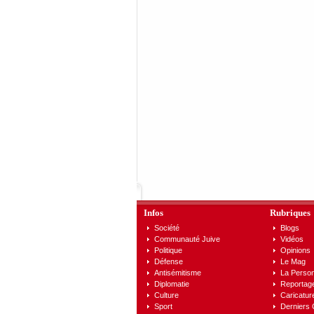
Infos
Rubriques
Société
Blogs
Communauté Juive
Vidéos
Politique
Opinions
Défense
Le Mag
Antisémitisme
La Person
Diplomatie
Reportag
Culture
Caricatur
Sport
Derniers