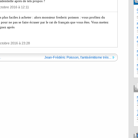
identielle après de tels propos ?
ctobre 2016 à 12:11
es plus faciles à acheter : alors monsieur frederic poisson : vous profitez du
pour ne pas se faire écraser par le rat de français que vous êtes. Vous mettez
ignez après
ctobre 2016 à 23:28
.
Jean-Frédéric Poisson, l'antisémitisme très...