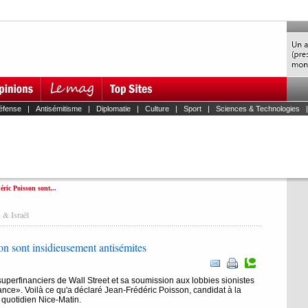
éfense
|
Antisémitisme
|
Diplomatie
|
Culture
|
Sport
|
Sciences & Technologies
ric Poisson sont...
 & Israël
on sont insidieusement antisémites
uperfinanciers de Wall Street et sa soumission aux lobbies sionistes
ance». Voilà ce qu'a déclaré Jean-Frédéric Poisson, candidat à la
u quotidien Nice-Matin.