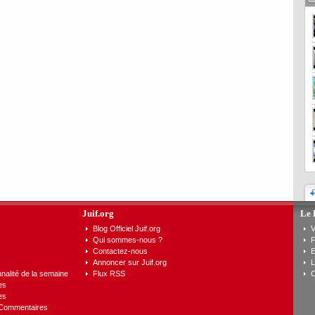
Juif.org
Le 
Blog Officiel Juif.org
V
Qui sommes-nous ?
F
Contactez-nous
E
Annoncer sur Juif.org
L
nalité de la semaine
Flux RSS
C
es
es
 Commentaires