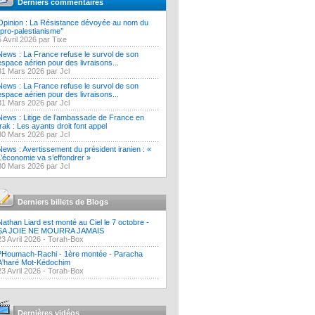
Derniers commentaires
Opinion : La Résistance dévoyée au nom du
‘’pro-palestianisme’’
5 Avril 2026 par Tixe
News : La France refuse le survol de son
espace aérien pour des livraisons...
31 Mars 2026 par Jcl
News : La France refuse le survol de son
espace aérien pour des livraisons...
31 Mars 2026 par Jcl
News : Litige de l’ambassade de France en
Irak : Les ayants droit font appel
30 Mars 2026 par Jcl
News : Avertissement du président iranien : «
L’économie va s’effondrer »
30 Mars 2026 par Jcl
Derniers billets de Blogs
Nathan Liard est monté au Ciel le 7 octobre -
SA JOIE NE MOURRA JAMAIS
23 Avril 2026 -
Torah-Box
?Houmach-Rachi - 1ère montée - Paracha
A'haré Mot-Kédochim
23 Avril 2026 -
Torah-Box
Dernières vidéos