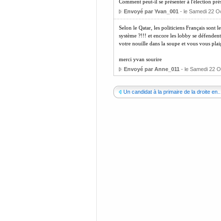
Comment peut-il se présenter à l'élection prés
Envoyé par Yvan_001
- le Samedi 22 O
Selon le Qatar, les politiciens Français sont l
système ?!!! et encore les lobby se défendent 
votre nouille dans la soupe et vous vous pla
merci yvan sourire
Envoyé par Anne_011
- le Samedi 22 O
Un candidat à la primaire de la droite en..