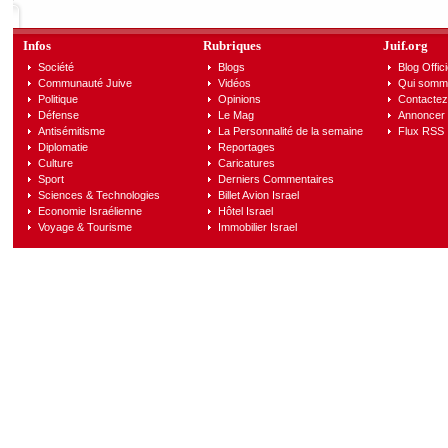
Infos
Rubriques
Juif.org
Société
Blogs
Blog Offici
Communauté Juive
Vidéos
Qui somm
Politique
Opinions
Contactez
Défense
Le Mag
Annoncer s
Antisémitisme
La Personnalité de la semaine
Flux RSS
Diplomatie
Reportages
Culture
Caricatures
Sport
Derniers Commentaires
Sciences & Technologies
Billet Avion Israel
Economie Israélienne
Hôtel Israel
Voyage & Tourisme
Immobilier Israel