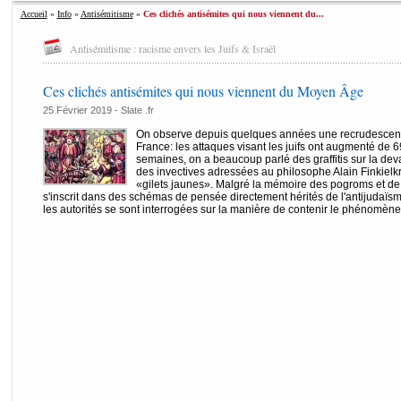
Accueil
»
Info
»
Antisémitisme
»
Ces clichés antisémites qui nous viennent du...
Antisémitisme : racisme envers les Juifs & Israël
Ces clichés antisémites qui nous viennent du Moyen Âge
25 Février 2019 -
Slate .fr
On observe depuis quelques années une recrudescence
France: les attaques visant les juifs ont augmenté de 
semaines, on a beaucoup parlé des graffitis sur la dev
des invectives adressées au philosophe Alain Finkielk
«gilets jaunes». Malgré la mémoire des pogroms et de l
s'inscrit dans des schémas de pensée directement hérités de l'antijudaïs
les autorités se sont interrogées sur la manière de contenir le phénomène. .