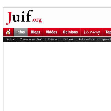
Société
|
Communauté Juive
|
Politique
|
Défense
|
Antisémitisme
|
Diplomat