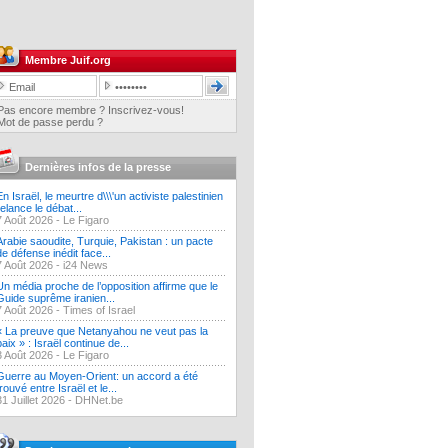
Membre Juif.org
Pas encore membre ? Inscrivez-vous!
Mot de passe perdu ?
Dernières infos de la presse
En Israël, le meurtre d\\\'un activiste palestinien
relance le débat...
7 Août 2026 -
Le Figaro
Arabie saoudite, Turquie, Pakistan : un pacte
de défense inédit face...
7 Août 2026 -
i24 News
Un média proche de l’opposition affirme que le
Guide suprême iranien...
7 Août 2026 -
Times of Israel
« La preuve que Netanyahou ne veut pas la
paix » : Israël continue de...
3 Août 2026 -
Le Figaro
Guerre au Moyen-Orient: un accord a été
trouvé entre Israël et le...
31 Juillet 2026 -
DHNet.be