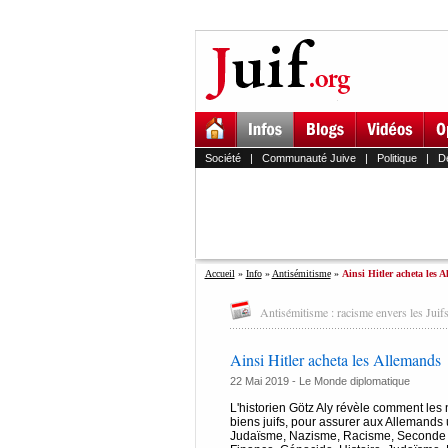
Société
|
Communauté Juive
|
Politique
|
D
Accueil
»
Info
»
Antisémitisme
»
Ainsi Hitler acheta les 
Antisémitisme : racisme envers les Juifs
Ainsi Hitler acheta les Allemands
22 Mai 2019 -
Le Monde diplomatique
L'historien Götz Aly révèle comment les 
biens juifs, pour assurer aux Allemands 
Judaïsme, Nazisme, Racisme, Seconde gu