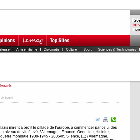
éfense
|
Antisémitisme
|
Diplomatie
|
Culture
|
Sport
|
Sciences & Technologies
Allemands
 & Israël
nazis mirent à profit le pillage de l'Europe, à commencer par celui des
un niveau de vie élevé. / Allemagne, Finance, Génocide, Histoire,
erre mondiale 1939-1945 - 2005/05 Silence, (...) / Allemagne,