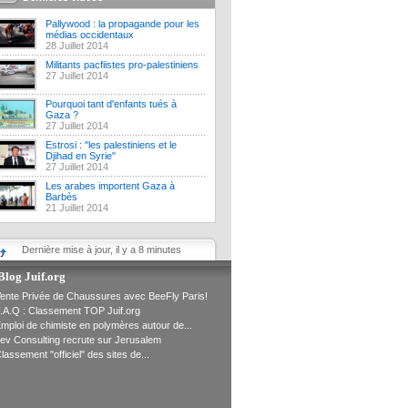
Pallywood : la propagande pour les
médias occidentaux
28 Juillet 2014
Militants pacfiistes pro-palestiniens
27 Juillet 2014
Pourquoi tant d'enfants tués à
Gaza ?
27 Juillet 2014
Estrosi : "les palestiniens et le
Djihad en Syrie"
27 Juillet 2014
Les arabes importent Gaza à
Barbès
21 Juillet 2014
Dernière mise à jour, il y a 8 minutes
Blog Juif.org
ente Privée de Chaussures avec BeeFly Paris!
.A.Q : Classement TOP Juif.org
mploi de chimiste en polymères autour de...
ev Consulting recrute sur Jerusalem
lassement "officiel" des sites de...