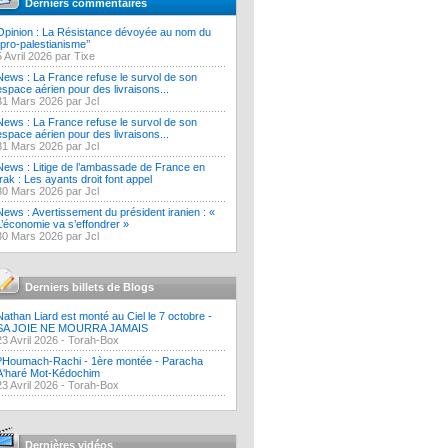
Derniers commentaires
Opinion : La Résistance dévoyée au nom du
‘’pro-palestianisme’’
5 Avril 2026 par Tixe
News : La France refuse le survol de son
espace aérien pour des livraisons...
31 Mars 2026 par Jcl
News : La France refuse le survol de son
espace aérien pour des livraisons...
31 Mars 2026 par Jcl
News : Litige de l’ambassade de France en
Irak : Les ayants droit font appel
30 Mars 2026 par Jcl
News : Avertissement du président iranien : «
L’économie va s’effondrer »
30 Mars 2026 par Jcl
Derniers billets de Blogs
Nathan Liard est monté au Ciel le 7 octobre -
SA JOIE NE MOURRA JAMAIS
23 Avril 2026 -
Torah-Box
?Houmach-Rachi - 1ère montée - Paracha
A'haré Mot-Kédochim
23 Avril 2026 -
Torah-Box
Dernières vidéos