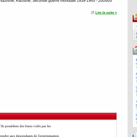
, Nazisme, Racisme, Seconde guerre mondiale 1939-1945 - 2005/05
Lire la suite »
·
·
'ils possèdent des biens volés par les
t rendre aux descendants de l'extermination