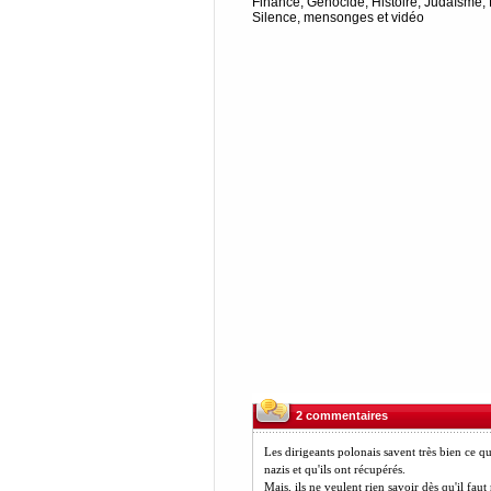
Finance, Génocide, Histoire, Judaïsme
Silence, mensonges et vidéo
2 commentaires
Les dirigeants polonais savent très bien ce qu
nazis et qu'ils ont récupérés.
Mais, ils ne veulent rien savoir dès qu'il fau