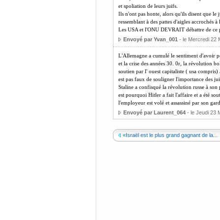
et spoliation de leurs juifs.
Ils n'ont pas honte, alors qu'ils disent que le
ressemblant à des pattes d'aigles accrochés à
Les USA et l'ONU DEVRAIT débattre de c
Envoyé par Yvan_001
- le Mercredi 22 
L'Allemagne a cumulé le sentiment d'avoir per
et la crise des années 30. 0r, la révolution 
soutien par l' ouest capitaliste ( usa compris) 
est pas faux de souligner l'importance des j
Staline a confisqué la révolution russe à son p
est pourquoi Hitler a fait l'affaire et a été 
l'employeur est volé et assassiné par son gar
Envoyé par Laurent_064
- le Jeudi 23 
«Israël est le plus grand gagnant de la...