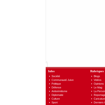
Infos
Rubriques
Société
Blogs
Communauté Juive
Vidéos
Politique
Opinions
Défense
Le Mag
Antisémitisme
La Person
Diplomatie
Reportag
Culture
Caricatur
Sport
Derniers