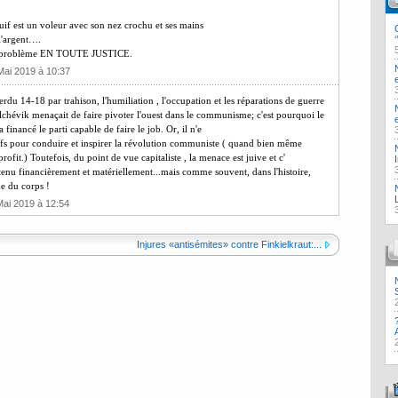
 juif est un voleur avec son nez crochu et ses mains
 l'argent….
e problème EN TOUTE JUSTICE.
Mai 2019 à 10:37
du 14-18 par trahison, l'humiliation , l'occupation et les réparations de guerre
bolchévik menaçait de faire pivoter l'ouest dans le communisme; c'est pourquoi le
a financé le parti capable de faire le job. Or, il n'e
uifs pour conduire et inspirer la révolution communiste ( quand bien même
rofit.) Toutefois, du point de vue capitaliste , la menace est juive et c'
soutenu financièrement et matériellement...mais comme souvent, dans l'histoire,
de du corps !
Mai 2019 à 12:54
Injures «antisémites» contre Finkielkraut:...