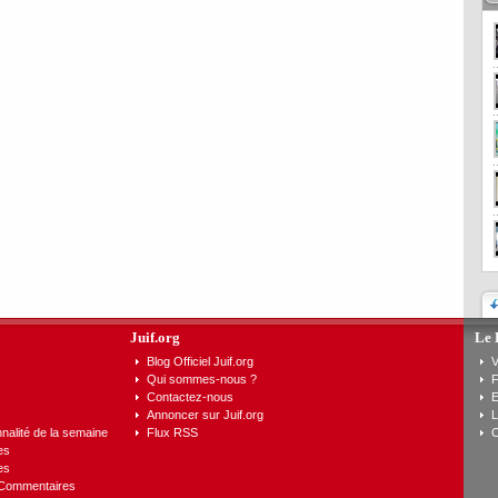
Juif.org
Le 
Blog Officiel Juif.org
V
Qui sommes-nous ?
F
Contactez-nous
E
Annoncer sur Juif.org
L
nalité de la semaine
Flux RSS
C
es
es
 Commentaires