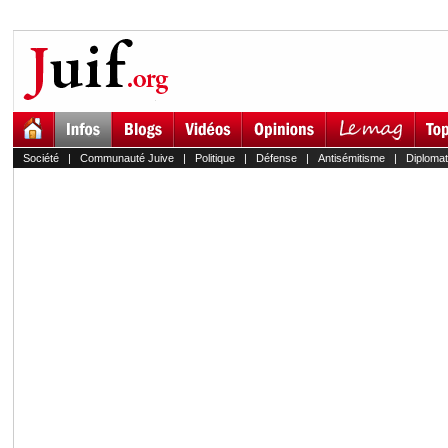
Société
|
Communauté Juive
|
Politique
|
Défense
|
Antisémitisme
|
Diplomat