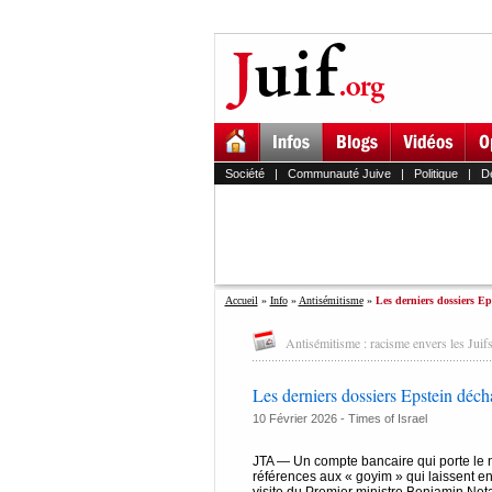
Société
|
Communauté Juive
|
Politique
|
D
Accueil
»
Info
»
Antisémitisme
»
Les derniers dossiers Ep
Antisémitisme : racisme envers les Juifs
Les derniers dossiers Epstein déch
10 Février 2026 -
Times of Israel
JTA — Un compte bancaire qui porte le 
références aux « goyim » qui laissent en