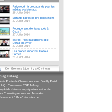
Pallywood : la propagande pour les
médias occidentaux
28 Juillet 2014
Militants pacfiistes pro-palestiniens
27 Juillet 2014
Pourquoi tant d'enfants tués à
Gaza ?
27 Juillet 2014
Estrosi : "les palestiniens et le
Djihad en Syrie"
27 Juillet 2014
Les arabes importent Gaza à
Barbès
21 Juillet 2014
Dernière mise à jour, il y a 60 minutes
Blog Juif.org
ente Privée de Chaussures avec BeeFly Paris!
.A.Q : Classement TOP Juif.org
mploi de chimiste en polymères autour de...
ev Consulting recrute sur Jerusalem
lassement "officiel" des sites de...