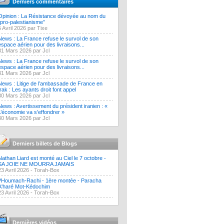
Derniers commentaires
Opinion : La Résistance dévoyée au nom du
‘’pro-palestianisme’’
5 Avril 2026 par Tixe
News : La France refuse le survol de son
espace aérien pour des livraisons...
31 Mars 2026 par Jcl
News : La France refuse le survol de son
espace aérien pour des livraisons...
31 Mars 2026 par Jcl
News : Litige de l’ambassade de France en
Irak : Les ayants droit font appel
30 Mars 2026 par Jcl
News : Avertissement du président iranien : «
L’économie va s’effondrer »
30 Mars 2026 par Jcl
Derniers billets de Blogs
Nathan Liard est monté au Ciel le 7 octobre -
SA JOIE NE MOURRA JAMAIS
23 Avril 2026 -
Torah-Box
?Houmach-Rachi - 1ère montée - Paracha
A'haré Mot-Kédochim
23 Avril 2026 -
Torah-Box
Dernières vidéos