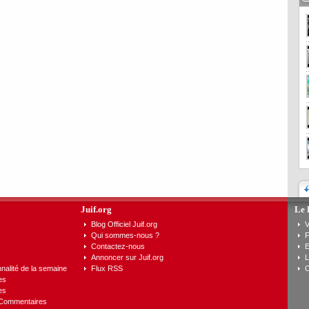
Juif.org
Le 
Blog Officiel Juif.org
V
Qui sommes-nous ?
F
Contactez-nous
E
Annoncer sur Juif.org
L
nalité de la semaine
Flux RSS
C
es
es
 Commentaires