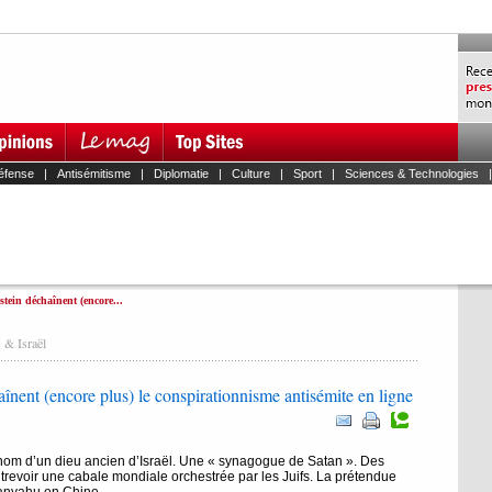
éfense
|
Antisémitisme
|
Diplomatie
|
Culture
|
Sport
|
Sciences & Technologies
stein déchaînent (encore...
 & Israël
aînent (encore plus) le conspirationnisme antisémite en ligne
nom d’un dieu ancien d’Israël. Une « synagogue de Satan ». Des
trevoir une cabale mondiale orchestrée par les Juifs. La prétendue