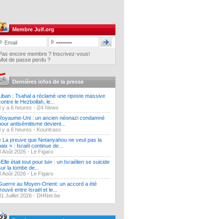
Membre Juif.org
Pas encore membre ? Inscrivez-vous!
Mot de passe perdu ?
Dernières infos de la presse
Liban : Tsahal a réclamé une riposte massive
contre le Hezbollah, le...
Il y a 6 heures -
i24 News
Royaume-Uni : un ancien néonazi condamné
pour antisémitisme devient...
Il y a 6 heures -
Kountrass
« La preuve que Netanyahou ne veut pas la
paix » : Israël continue de...
3 Août 2026 -
Le Figaro
«Elle était tout pour lui» : un Israélien se suicide
sur la tombe de...
3 Août 2026 -
Le Figaro
Guerre au Moyen-Orient: un accord a été
trouvé entre Israël et le...
31 Juillet 2026 -
DHNet.be