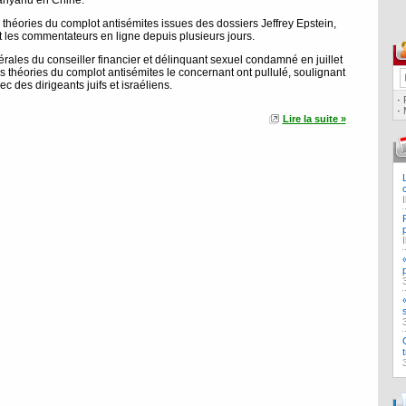
tanyahu en Chine.
théories du complot antisémites issues des dossiers Jeffrey Epstein,
t les commentateurs en ligne depuis plusieurs jours.
dérales du conseiller financier et délinquant sexuel condamné en juillet
es théories du complot antisémites le concernant ont pullulé, soulignant
ec des dirigeants juifs et israéliens.
·
·
Lire la suite »