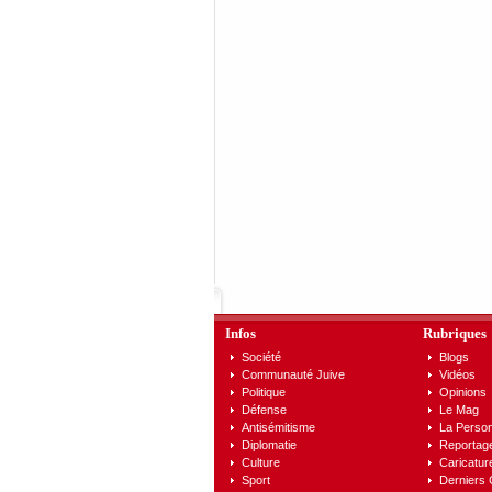
Infos
Rubriques
Société
Blogs
Communauté Juive
Vidéos
Politique
Opinions
Défense
Le Mag
Antisémitisme
La Person
Diplomatie
Reportag
Culture
Caricatur
Sport
Derniers