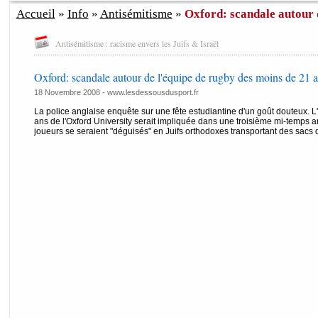
Accueil
»
Info
»
Antisémitisme
»
Oxford: scandale autour d
Antisémitisme : racisme envers les Juifs & Israël
Oxford: scandale autour de l'équipe de rugby des moins de 21 
18 Novembre 2008 -
www.lesdessousdusport.fr
La police anglaise enquête sur une fête estudiantine d'un goût douteux. 
ans de l'Oxford University serait impliquée dans une troisième mi-temps an
joueurs se seraient "déguisés" en Juifs orthodoxes transportant des sacs d