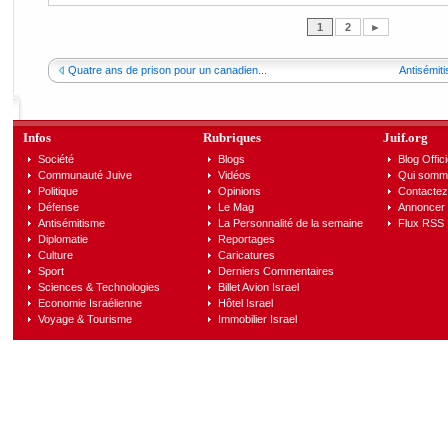
1
2
►
Quatre ans de prison pour un canadien...
Antisémiti
Infos
Rubriques
Juif.org
Société
Blogs
Blog Offici
Communauté Juive
Vidéos
Qui somm
Politique
Opinions
Contactez
Défense
Le Mag
Annoncer s
Antisémitisme
La Personnalité de la semaine
Flux RSS
Diplomatie
Reportages
Culture
Caricatures
Sport
Derniers Commentaires
Sciences & Technologies
Billet Avion Israel
Economie Israélienne
Hôtel Israel
Voyage & Tourisme
Immobilier Israel