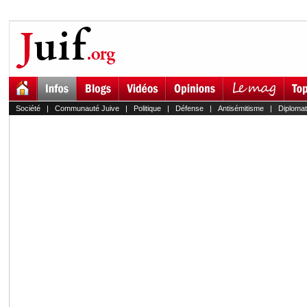
Société
|
Communauté Juive
|
Politique
|
Défense
|
Antisémitisme
|
Diplomat