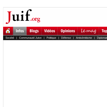
Société
|
Communauté Juive
|
Politique
|
Défense
|
Antisémitisme
|
Diplomat