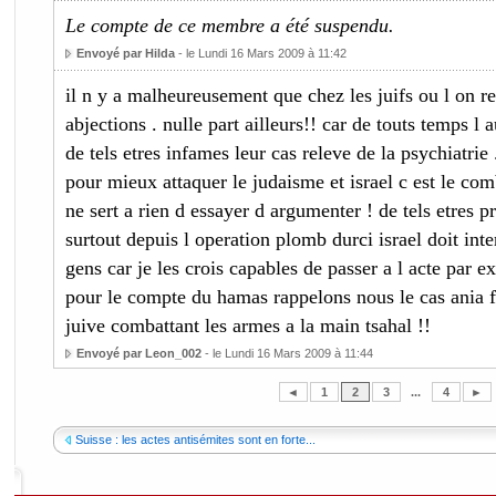
Le compte de ce membre a été suspendu.
Envoyé par Hilda
- le Lundi 16 Mars 2009 à 11:42
il n y a malheureusement que chez les juifs ou l on re
abjections . nulle part ailleurs!! car de touts temps l 
de tels etres infames leur cas releve de la psychiatrie .
pour mieux attaquer le judaisme et israel c est le comb
ne sert a rien d essayer d argumenter ! de tels etres p
surtout depuis l operation plomb durci israel doit inter
gens car je les crois capables de passer a l acte par 
pour le compte du hamas rappelons nous le cas ania f
juive combattant les armes a la main tsahal !!
Envoyé par Leon_002
- le Lundi 16 Mars 2009 à 11:44
◄
1
2
3
...
4
►
Suisse : les actes antisémites sont en forte...