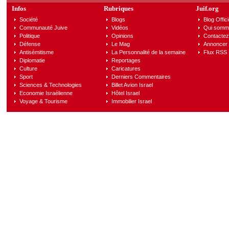
Infos
Rubriques
Juif.org
Société
Blogs
Blog Offici
Communauté Juive
Vidéos
Qui somm
Politique
Opinions
Contactez
Défense
Le Mag
Annoncer s
Antisémitisme
La Personnalité de la semaine
Flux RSS
Diplomatie
Reportages
Culture
Caricatures
Sport
Derniers Commentaires
Sciences & Technologies
Billet Avion Israel
Economie Israélienne
Hôtel Israel
Voyage & Tourisme
Immobilier Israel