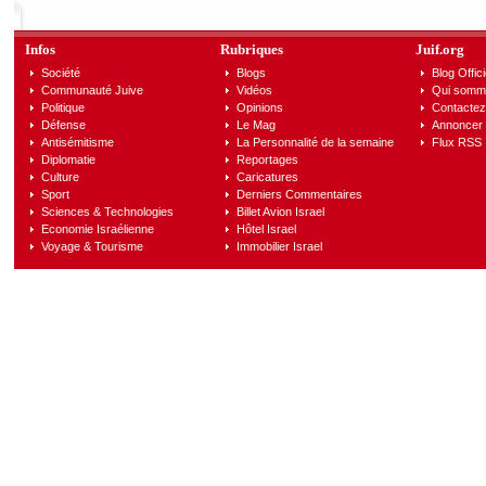
Infos
Rubriques
Juif.org
Société
Blogs
Blog Offici
Communauté Juive
Vidéos
Qui somm
Politique
Opinions
Contactez
Défense
Le Mag
Annoncer s
Antisémitisme
La Personnalité de la semaine
Flux RSS
Diplomatie
Reportages
Culture
Caricatures
Sport
Derniers Commentaires
Sciences & Technologies
Billet Avion Israel
Economie Israélienne
Hôtel Israel
Voyage & Tourisme
Immobilier Israel