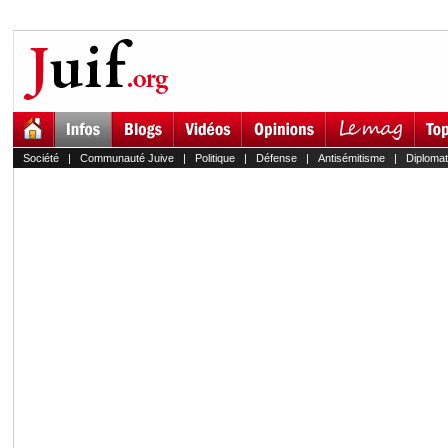
Société
|
Communauté Juive
|
Politique
|
Défense
|
Antisémitisme
|
Diplomat