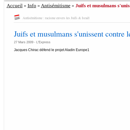
Accueil
»
Info
»
Antisémitisme
»
Juifs et musulmans s'uniss
Antisémitisme : racisme envers les Juifs & Israël
Juifs et musulmans s'unissent contre 
27 Mars 2009 -
L'Express
Jacques Chirac défend le projet Aladin Europe1