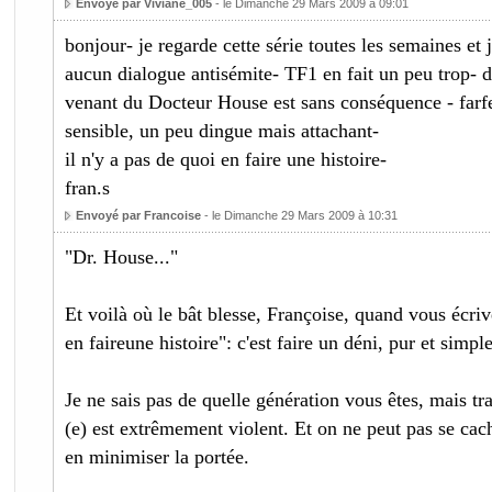
Envoyé par Viviane_005
- le Dimanche 29 Mars 2009 à 09:01
bonjour- je regarde cette série toutes les semaines et 
aucun dialogue antisémite- TF1 en fait un peu trop- d
venant du Docteur House est sans conséquence - far
sensible, un peu dingue mais attachant-
il n'y a pas de quoi en faire une histoire-
fran.s
Envoyé par Francoise
- le Dimanche 29 Mars 2009 à 10:31
"Dr. House..."
Et voilà où le bât blesse, Françoise, quand vous écrive
en faireune histoire": c'est faire un déni, pur et simple
Je ne sais pas de quelle génération vous êtes, mais tra
(e) est extrêmement violent. Et on ne peut pas se cach
en minimiser la portée.