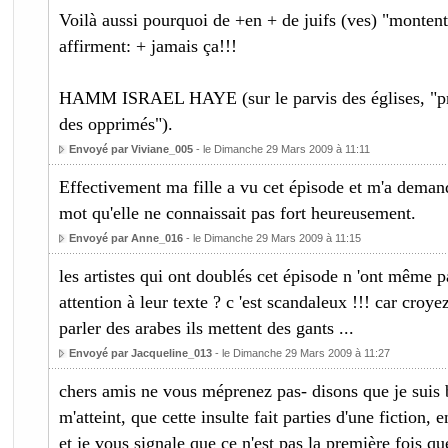
Voilà aussi pourquoi de +en + de juifs (ves) "montent
affirment: + jamais ça!!!
HAMM ISRAEL HAYE (sur le parvis des églises, "prot
des opprimés").
Envoyé par Viviane_005
- le Dimanche 29 Mars 2009 à 11:11
Effectivement ma fille a vu cet épisode et m'a demand
mot qu'elle ne connaissait pas fort heureusement.
Envoyé par Anne_016
- le Dimanche 29 Mars 2009 à 11:15
les artistes qui ont doublés cet épisode n 'ont même p
attention à leur texte ? c 'est scandaleux !!! car croy
parler des arabes ils mettent des gants ...
Envoyé par Jacqueline_013
- le Dimanche 29 Mars 2009 à 11:27
chers amis ne vous méprenez pas- disons que je suis b
m'atteint, que cette insulte fait parties d'une fiction, e
et je vous signale que ce n'est pas la première fois qu