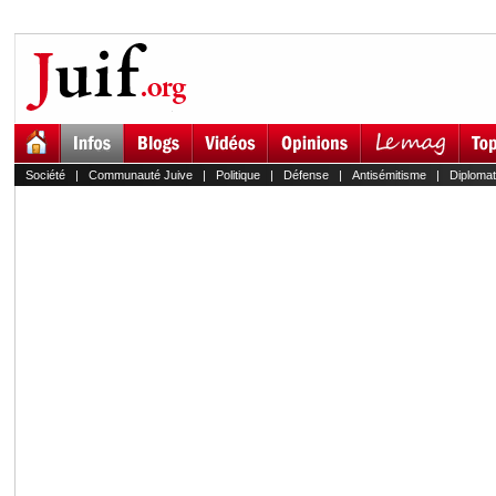
Société
|
Communauté Juive
|
Politique
|
Défense
|
Antisémitisme
|
Diplomat