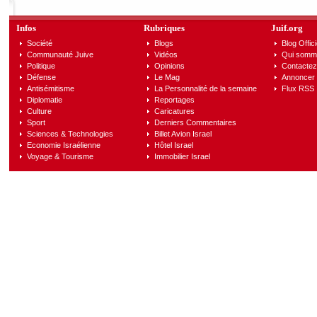
Infos
Rubriques
Juif.org
Société
Blogs
Blog Offici
Communauté Juive
Vidéos
Qui somm
Politique
Opinions
Contactez
Défense
Le Mag
Annoncer s
Antisémitisme
La Personnalité de la semaine
Flux RSS
Diplomatie
Reportages
Culture
Caricatures
Sport
Derniers Commentaires
Sciences & Technologies
Billet Avion Israel
Economie Israélienne
Hôtel Israel
Voyage & Tourisme
Immobilier Israel