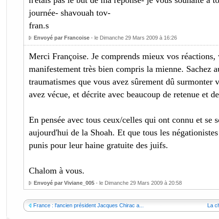
n'étais pas le but de ma réponse- je vous souhaite à t
journée- shavouah tov-
fran.s
Envoyé par Francoise
- le Dimanche 29 Mars 2009 à 16:26
Merci Françoise. Je comprends mieux vos réactions,
manifestement très bien compris la mienne. Sachez a
traumatismes que vous avez sûrement dû surmonter v
avez vécue, et décrite avec beaucoup de retenue et de
En pensée avec tous ceux/celles qui ont connu et se 
aujourd'hui de la Shoah. Et que tous les négationistes
punis pour leur haine gratuite des juifs.
Chalom à vous.
Envoyé par Viviane_005
- le Dimanche 29 Mars 2009 à 20:58
France : l'ancien président Jacques Chirac a...
La c