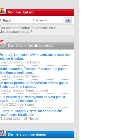
Membre Juif.org
Pas encore membre ? Inscrivez-vous!
Mot de passe perdu ?
Dernières infos de la presse
En Israël, le meurtre d\\\'un activiste palestinien
relance le débat...
Il y a 10 heures -
Le Figaro
Arabie saoudite, Turquie, Pakistan : un pacte
de défense inédit face...
Il y a 12 heures -
i24 News
Un média proche de l’opposition affirme que le
Guide suprême iranien...
Il y a 12 heures -
Times of Israel
« La preuve que Netanyahou ne veut pas la
paix » : Israël continue de...
3 Août 2026 -
Le Figaro
Guerre au Moyen-Orient: un accord a été
trouvé entre Israël et le...
31 Juillet 2026 -
DHNet.be
Derniers commentaires