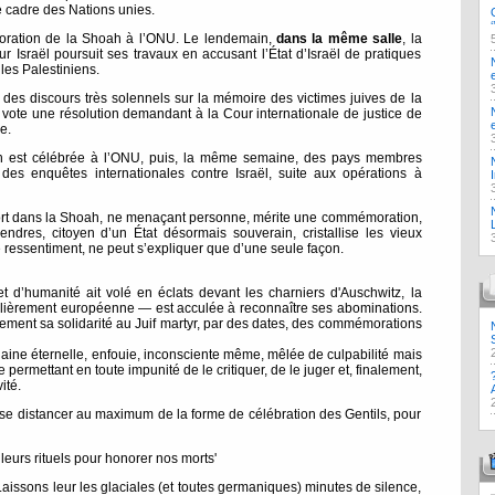
 cadre des Nations unies.
oration de la Shoah à l’ONU. Le lendemain,
dans la même salle
, la
Israël poursuit ses travaux en accusant l’État d’Israël de pratiques
les Palestiniens.
es discours très solennels sur la mémoire des victimes juives de la
ote une résolution demandant à la Cour internationale de justice de
e.
h est célébrée à l’ONU, puis, la même semaine, des pays membres
des enquêtes internationales contre Israël, suite aux opérations à
 mort dans la Shoah, ne menaçant personne, mérite une commémoration,
endres, citoyen d’un État désormais souverain, cristallise les vieux
 ressentiment, ne peut s’expliquer que d’une seule façon.
t d’humanité ait volé en éclats devant les charniers d'Auschwitz, la
iculièrement européenne — est acculée à reconnaître ses abominations.
tement sa solidarité au Juif martyr, par des dates, des commémorations
haine éternelle, enfouie, inconsciente même, mêlée de culpabilité mais
se permettant en toute impunité de le critiquer, de le juger et, finalement,
ité.
se distancer au maximum de la forme de célébration des Gentils, pour
leurs rituels pour honorer nos morts'
 Laissons leur les glaciales (et toutes germaniques) minutes de silence,