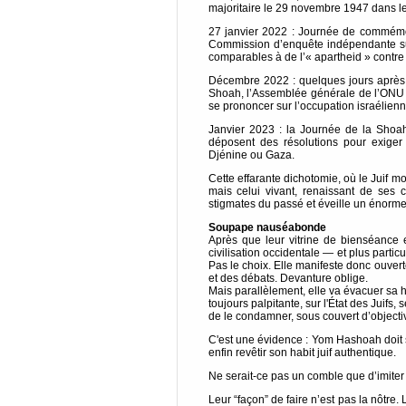
majoritaire le 29 novembre 1947 dans le
27 janvier 2022 : Journée de commém
Commission d’enquête indépendante sur 
comparables à de l’« apartheid » contre 
Décembre 2022 : quelques jours après d
Shoah, l’Assemblée générale de l’ONU v
se prononcer sur l’occupation israélienn
Janvier 2023 : la Journée de la Shoa
déposent des résolutions pour exiger 
Djénine ou Gaza.
Cette effarante dichotomie, où le Juif
mais celui vivant, renaissant de ses c
stigmates du passé et éveille un énorme
Soupape nauséabonde
Après que leur vitrine de bienséance e
civilisation occidentale — et plus part
Pas le choix. Elle manifeste donc ouver
et des débats. Devanture oblige.
Mais parallèlement, elle va évacuer sa 
toujours palpitante, sur l'État des Juifs, 
de le condamner, sous couvert d’objectiv
C'est une évidence : Yom Hashoah doit 
enfin revêtir son habit juif authentique.
Ne serait-ce pas un comble que d’imiter 
Leur “façon” de faire n’est pas la nôtre.