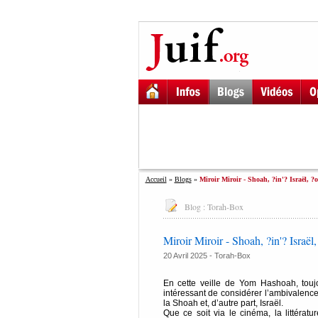
Accueil
»
Blogs
»
Miroir Miroir - Shoah, ?in'? Israël, ?o
Blog :
Torah-Box
Miroir Miroir - Shoah, ?in'? Israël,
20 Avril 2025 -
Torah-Box
En cette veille de Yom Hashoah, toujo
intéressant de considérer l’ambivalence
la Shoah et, d’autre part, Israël.
Que ce soit via le cinéma, la littératu