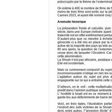
préoccupés par le thème de l’exterminat
On estime à 400 le nombre de films de fi
moins de trois films sont sortis sur la
Cannes 2023, et ayant été nominé cinq 
Anomalie historique
La préparation froide et calculée, puis
siècle, dans une Europe civilisée ayant
fraternité est en effet extrêmement pertu
D’autant plus que ce meurtre à échell
génocide ») a été mis en place par la na
active de la majorité des pays qu’elle av
80 ans après, la question de l’extermin
cesse donc de tarauder l’Occident. Car 
cette abomination.
La Shoah n’est pas africaine, asiatique
Elle est occidentale.
Mais ce ruminement compulsif du sujet
incommensurable n'oblige en rien les nat
L’agitation autour du sujet est plus 
engageante sur ce qui a entraîné cette c
D’ailleurs, on le voit : cette multiplica
positif dans l’opinion publique ambiante
L’ hostilité à Israël est en ce moment
garde-fou aux déferlements de haine de 
Voici, en trois dates, l’illustration pa
l’endroit des Juifs victimes de la Sho
dont, entre autres, l'”annexion illicit