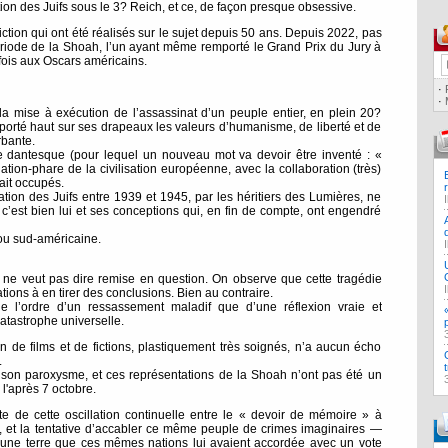
ion des Juifs sous le 3? Reich, et ce, de façon presque obsessive.
ction qui ont été réalisés sur le sujet depuis 50 ans. Depuis 2022, pas
 période de la Shoah, l’un ayant même remporté le Grand Prix du Jury à
fois aux Oscars américains.
·
·
 la mise à exécution de l’assassinat d’un peuple entier, en plein 20?
 porté haut sur ses drapeaux les valeurs d’humanisme, de liberté et de
rbante.
e dantesque (pour lequel un nouveau mot va devoir être inventé : «
tion-phare de la civilisation européenne, avec la collaboration (très)
ait occupés.
ation des Juifs entre 1939 et 1945, par les héritiers des Lumières, ne
c’est bien lui et ses conceptions qui, en fin de compte, ont engendré
 ou sud-américaine.
 ne veut pas dire remise en question. On observe que cette tragédie
ions à en tirer des conclusions. Bien au contraire.
de l’ordre d’un ressassement maladif que d’une réflexion vraie et
atastrophe universelle.
tion de films et de fictions, plastiquement très soignés, n’a aucun écho
.
 à son paroxysme, et ces représentations de la Shoah n’ont pas été un
l'après 7 octobre.
rfaite de cette oscillation continuelle entre le « devoir de mémoire » à
ah, et la tentative d’accabler ce même peuple de crimes imaginaires —
e” d’une terre que ces mêmes nations lui avaient accordée avec un vote