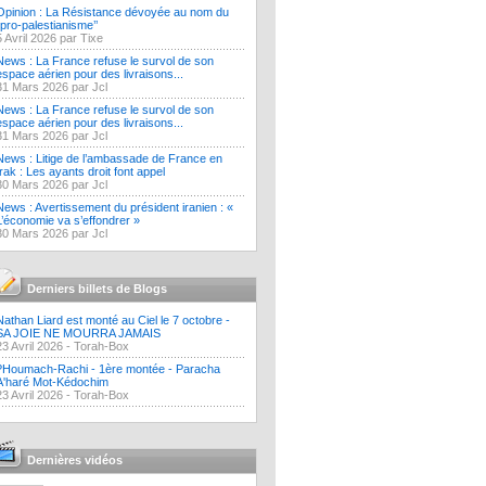
Opinion : La Résistance dévoyée au nom du
‘’pro-palestianisme’’
5 Avril 2026 par Tixe
News : La France refuse le survol de son
espace aérien pour des livraisons...
31 Mars 2026 par Jcl
News : La France refuse le survol de son
espace aérien pour des livraisons...
31 Mars 2026 par Jcl
News : Litige de l’ambassade de France en
Irak : Les ayants droit font appel
30 Mars 2026 par Jcl
News : Avertissement du président iranien : «
L’économie va s’effondrer »
30 Mars 2026 par Jcl
Derniers billets de Blogs
Nathan Liard est monté au Ciel le 7 octobre -
SA JOIE NE MOURRA JAMAIS
23 Avril 2026 -
Torah-Box
?Houmach-Rachi - 1ère montée - Paracha
A'haré Mot-Kédochim
23 Avril 2026 -
Torah-Box
Dernières vidéos