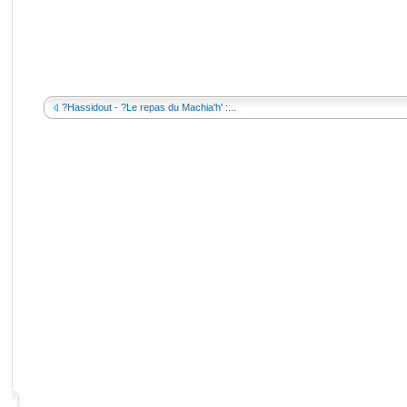
?Hassidout - ?Le repas du Machia'h' :...