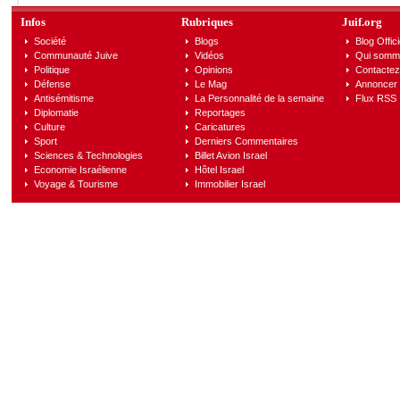
Infos
Rubriques
Juif.org
Société
Blogs
Blog Offici
Communauté Juive
Vidéos
Qui somm
Politique
Opinions
Contactez
Défense
Le Mag
Annoncer s
Antisémitisme
La Personnalité de la semaine
Flux RSS
Diplomatie
Reportages
Culture
Caricatures
Sport
Derniers Commentaires
Sciences & Technologies
Billet Avion Israel
Economie Israélienne
Hôtel Israel
Voyage & Tourisme
Immobilier Israel