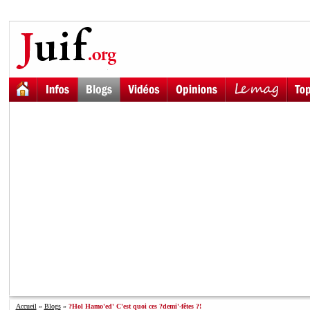
Accueil
»
Blogs
»
?Hol Hamo'ed' C'est quoi ces ?demi'-fêtes ?!