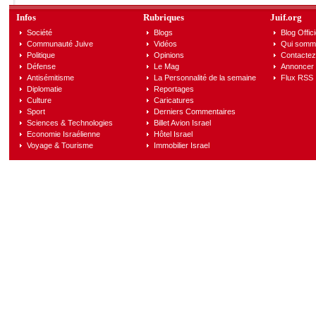
Infos
Rubriques
Juif.org
Société
Blogs
Blog Offici
Communauté Juive
Vidéos
Qui somm
Politique
Opinions
Contactez
Défense
Le Mag
Annoncer s
Antisémitisme
La Personnalité de la semaine
Flux RSS
Diplomatie
Reportages
Culture
Caricatures
Sport
Derniers Commentaires
Sciences & Technologies
Billet Avion Israel
Economie Israélienne
Hôtel Israel
Voyage & Tourisme
Immobilier Israel