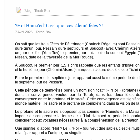
Blog :
Torah-Box
?Hol Hamo'ed' C'est quoi ces ?demi'-fêtes ?!
7 Avril 2026 -
Torah-Box
On sait que les trois Fêtes de Pèlerinage (Chaloch Régalim) sont Pessa’h
dure qu’un jour, Pessa’h dure sept jours et Souccot (avec Chémini Atsére
un jour de fête (Yom Tov) le premier jour – date de la sortie d’Égypte (
Nissan, date de la traversée de la Mer Rouge).
À Souccot, le premier jour (15 Tichri) rappelle que les enfants d’Israël 
et le huitième jour (Chémini Atséret) marque la clôture des fêtes de Tichri (
Entre le premier et le septième jour, apparaît aussi la même période de 
le septième jour de Pessa’h.
Cette période de demi-fêtes porte un nom significatif : « ‘Hol » (profane)
donc la convergence voulue par la Torah, dans les deux fêtes de 
convergence entre le profane et le sacré. Cette convergence est signific
monde matériel : le sacré et le profane se complètent, dans la vision de l
Le profane et le sacré ne s’opposent pas comme le ‘Hamets et la Matsa, m
importe de comprendre le terme de « ‘Hol Hamoed », période important
coïncident deux vocables nécessaires à la compréhension de la création.
Que signifie, d’abord, ‘Hol ? Le « ‘Hol » (qui veut dire sable), c’est le mult
relatif par rapport à l’unique, au singulier.