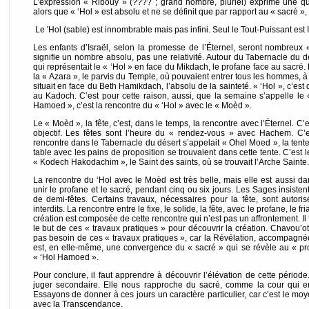
L’expression « Ribouy » (???? ; grand nombre, pluriel) exprime une quant
alors que « ‘Hol » est absolu et ne se définit que par rapport au « sacré »
Le 'Hol (sable) est innombrable mais pas infini. Seul le Tout-Puissant est In
Les enfants d’Israël, selon la promesse de l’Éternel, seront nombreux
signifie un nombre absolu, pas une relativité. Autour du Tabernacle du dés
qui représentait le « ‘Hol » en face du Mikdach, le profane face au sacré.
la « Azara », le parvis du Temple, où pouvaient entrer tous les hommes, à 
situait en face du Beth Hamikdach, l’absolu de la sainteté. « ‘Hol », c’est 
au Kadoch. C’est pour cette raison, aussi, que la semaine s’appelle le
Hamoed », c’est la rencontre du « ‘Hol » avec le « Moèd ».
Le « Moèd », la fête, c’est, dans le temps, la rencontre avec l’Éternel. C’e
objectif. Les fêtes sont l’heure du « rendez-vous » avec Hachem. C’e
rencontre dans le Tabernacle du désert s’appelait « Ohel Moed », la tente
table avec les pains de proposition se trouvaient dans cette tente. C’est l
« Kodech Hakodachim », le Saint des saints, où se trouvait l’Arche Sainte
La rencontre du ‘Hol avec le Moèd est très belle, mais elle est aussi da
unir le profane et le sacré, pendant cinq ou six jours. Les Sages insisten
de demi-fêtes. Certains travaux, nécessaires pour la fête, sont autor
interdits. La rencontre entre le fixe, le solide, la fête, avec le profane, le fri
création est composée de cette rencontre qui n’est pas un affrontement. Il f
le but de ces « travaux pratiques » pour découvrir la création. Chavou’ot
pas besoin de ces « travaux pratiques », car la Révélation, accompagnée
est, en elle-même, une convergence du « sacré » qui se révèle au « pro
« ‘Hol Hamoed ».
Pour conclure, il faut apprendre à découvrir l’élévation de cette périod
juger secondaire. Elle nous rapproche du sacré, comme la cour qui en
Essayons de donner à ces jours un caractère particulier, car c’est le mo
avec la Transcendance.