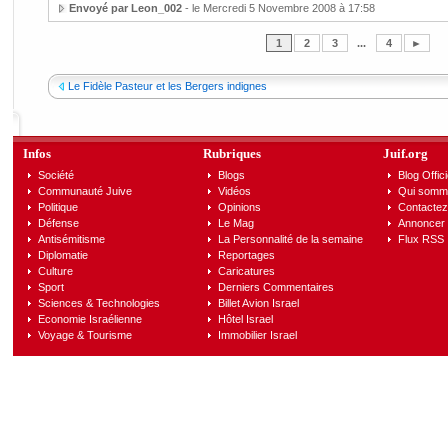
Envoyé par Leon_002
- le Mercredi 5 Novembre 2008 à 17:58
1
2
3
...
4
►
Le Fidèle Pasteur et les Bergers indignes
Infos
Rubriques
Juif.org
Société
Blogs
Blog Offici
Communauté Juive
Vidéos
Qui somm
Politique
Opinions
Contactez
Défense
Le Mag
Annoncer s
Antisémitisme
La Personnalité de la semaine
Flux RSS
Diplomatie
Reportages
Culture
Caricatures
Sport
Derniers Commentaires
Sciences & Technologies
Billet Avion Israel
Economie Israélienne
Hôtel Israel
Voyage & Tourisme
Immobilier Israel