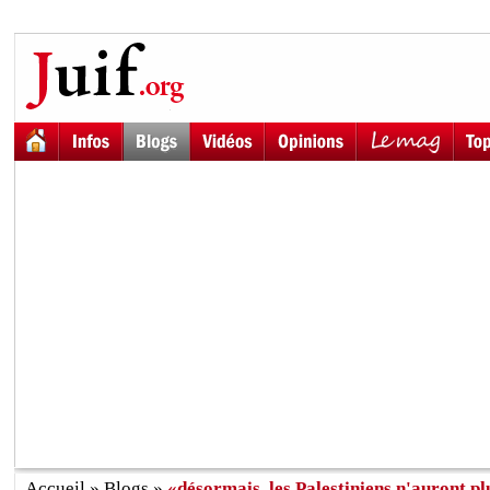
Accueil
»
Blogs
»
«désormais, les Palestiniens n'auront plus