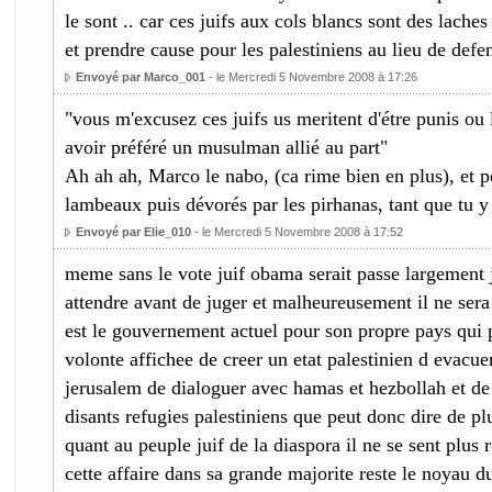
le sont .. car ces juifs aux cols blancs sont des laches
et prendre cause pour les palestiniens au lieu de defend
Envoyé par Marco_001
- le Mercredi 5 Novembre 2008 à 17:26
"vous m'excusez ces juifs us meritent d'étre punis ou
avoir préféré un musulman allié au part"
Ah ah ah, Marco le nabo, (ca rime bien en plus), et 
lambeaux puis dévorés par les pirhanas, tant que tu y
Envoyé par Elie_010
- le Mercredi 5 Novembre 2008 à 17:52
meme sans le vote juif obama serait passe largement j
attendre avant de juger et malheureusement il ne sera
est le gouvernement actuel pour son propre pays qui p
volonte affichee de creer un etat palestinien d evacuer
jerusalem de dialoguer avec hamas et hezbollah et de l
disants refugies palestiniens que peut donc dire de p
quant au peuple juif de la diaspora il ne se sent plus
cette affaire dans sa grande majorite reste le noyau dur