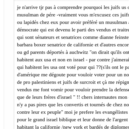
je n'arrive tjr pas à comprendre pourquoi les juifs us
musulman de pére -vraiment vous m'excusez ces juifs 
ou lapidés chez eux pour avoir préféré un musulman a
démocrate qui est devenu le parti des vendus et traitres
qui sont sénateurs et senatrices comme dianne feinste
barbara boxer senatrice de californie et d'autres encor
ou gd parents déportés à auchwitz "on dirait qu'ils ont
habitent aux usa et non en israel - par contre j'aimerai
qui habitent les usa ont voté pour qui ??(s'ils ont le 
d'amérique me dégoute pour vouloir voter pour un noi
de pro palestiniens et juifs de surcroit et çà me répign
vendus me font vomir pour vouloir prendre la defense
que de leurs fréres d'israel " !! chers internautes mon 
n'y a pas pires que les convertis et tournés de chez no
contre leur ex peuple" moi je prefere les evangélistes
pour le grand israel biblique et leur donne de l'argent
habitant la californie /new york et bardés de diplom