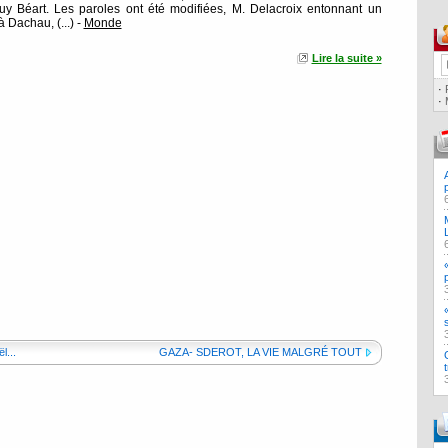
Guy Béart. Les paroles ont été modifiées, M. Delacroix entonnant un
 Dachau, (...) -
Monde
Lire la suite »
·
·
l...
GAZA- SDEROT, LA VIE MALGRÉ TOUT