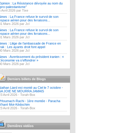
Opinion : La Résistance dévoyée au nom du
‘’pro-palestianisme’’
5 Avril 2026 par Tixe
News : La France refuse le survol de son
espace aérien pour des livraisons...
31 Mars 2026 par Jcl
News : La France refuse le survol de son
espace aérien pour des livraisons...
31 Mars 2026 par Jcl
News : Litige de l’ambassade de France en
Irak : Les ayants droit font appel
30 Mars 2026 par Jcl
News : Avertissement du président iranien : «
L’économie va s’effondrer »
30 Mars 2026 par Jcl
Derniers billets de Blogs
Nathan Liard est monté au Ciel le 7 octobre -
SA JOIE NE MOURRA JAMAIS
23 Avril 2026 -
Torah-Box
?Houmach-Rachi - 1ère montée - Paracha
A'haré Mot-Kédochim
23 Avril 2026 -
Torah-Box
Dernières vidéos