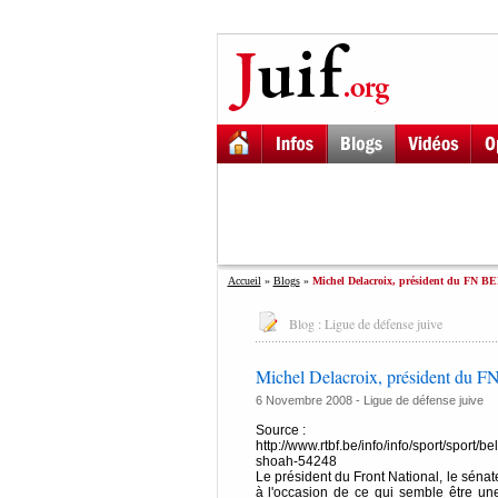
Accueil
»
Blogs
»
Michel Delacroix, président du FN BEL
Blog :
Ligue de défense juive
Michel Delacroix, président du FN
6 Novembre 2008 -
Ligue de défense juive
Source :
http://www.rtbf.be/info/info/sport/sport/b
shoah-54248
Le président du Front National, le sénat
à l'occasion de ce qui semble être une