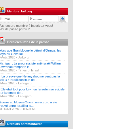
Membre Juif.org
Pas encore membre ? Inscrivez-vous!
Mot de passe perdu ?
Dernières infos de la presse
Alors que l'Iran bloque le détroit d'Ormuz, les
pays du Golfe se...
6 Août 2026 -
Juif.org
Michigan : Le progressiste anti-Israël William
Lawrence remporte la...
6 Août 2026 -
Times of Israel
« La preuve que Netanyahou ne veut pas la
paix » : Israël continue de...
3 Août 2026 -
Le Figaro
«Elle était tout pour lui» : un Israélien se suicide
sur la tombe de...
3 Août 2026 -
Le Figaro
Guerre au Moyen-Orient: un accord a été
trouvé entre Israël et le...
31 Juillet 2026 -
DHNet.be
Derniers commentaires