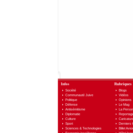
Infos
Rubriques
Société
Blogs
Communauté Juive
Vidéos
Politique
Opinions
Défense
Le Mag
Antisémitisme
La Person
Diplomatie
Reportag
Culture
Caricatur
Sport
Derniers
Sciences & Technologies
Billet Avio