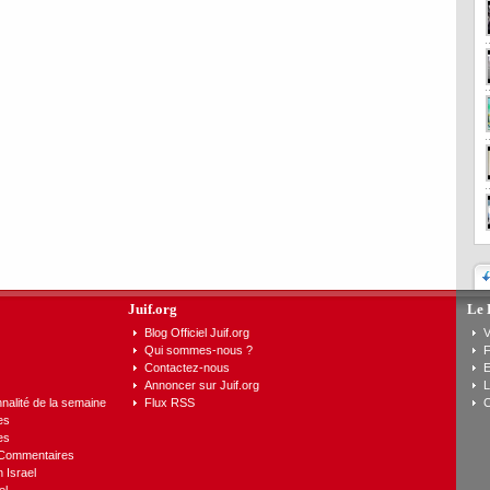
Juif.org
Le 
Blog Officiel Juif.org
V
Qui sommes-nous ?
F
Contactez-nous
E
Annoncer sur Juif.org
L
nalité de la semaine
Flux RSS
C
es
es
 Commentaires
n Israel