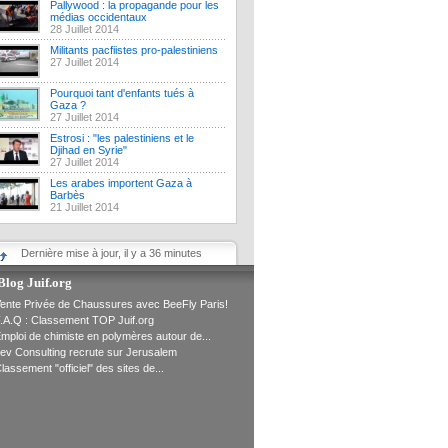
Pallywood : la propagande pour les
médias occidentaux
28 Juillet 2014
Militants pacfiistes pro-palestiniens
27 Juillet 2014
Pourquoi tant d'enfants tués à
Gaza ?
27 Juillet 2014
Estrosi : "les palestiniens et le
Djihad en Syrie"
27 Juillet 2014
Les arabes importent Gaza à
Barbès
21 Juillet 2014
Dernière mise à jour, il y a 36 minutes
Blog Juif.org
ente Privée de Chaussures avec BeeFly Paris!
.A.Q : Classement TOP Juif.org
mploi de chimiste en polymères autour de...
ev Consulting recrute sur Jerusalem
lassement "officiel" des sites de...