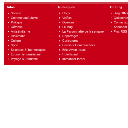
Infos
Rubriques
Juif.org
Société
Blogs
Blog Offici
Communauté Juive
Vidéos
Qui somm
Politique
Opinions
Contactez
Défense
Le Mag
Annoncer s
Antisémitisme
La Personnalité de la semaine
Flux RSS
Diplomatie
Reportages
Culture
Caricatures
Sport
Derniers Commentaires
Sciences & Technologies
Billet Avion Israel
Economie Israélienne
Hôtel Israel
Voyage & Tourisme
Immobilier Israel