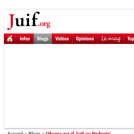
Accueil
»
Blogs
»
Obama est-il Juif ou Bedouin'