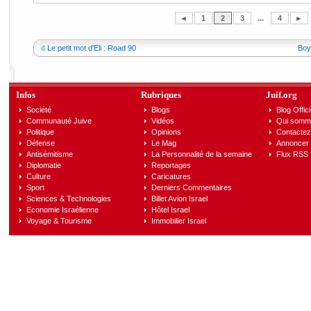
◄
1
2
3
...
4
►
Le petit mot d'Eli : Road 90
Boyc
Infos
Rubriques
Juif.org
Société
Blogs
Blog Offici
Communauté Juive
Vidéos
Qui somm
Politique
Opinions
Contactez
Défense
Le Mag
Annoncer s
Antisémitisme
La Personnalité de la semaine
Flux RSS
Diplomatie
Reportages
Culture
Caricatures
Sport
Derniers Commentaires
Sciences & Technologies
Billet Avion Israel
Economie Israélienne
Hôtel Israel
Voyage & Tourisme
Immobilier Israel