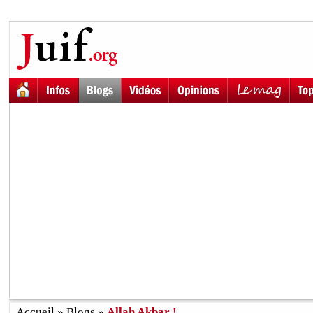
Accueil
»
Blogs
»
Allah Akbar !