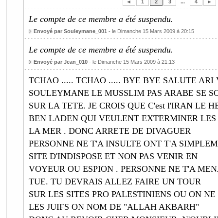
◄
1
2
3
...
4
►
Le compte de ce membre a été suspendu.
Envoyé par Souleymane_001
- le Dimanche 15 Mars 2009 à 20:15
Le compte de ce membre a été suspendu.
Envoyé par Jean_010
- le Dimanche 15 Mars 2009 à 21:13
TCHAO ..... TCHAO ..... BYE BYE SALUTE A
SOULEYMANE LE MUSSLIM PAS ARABE SE SOL
SUR LA TETE. JE CROIS QUE C'est l'IRAN L
BEN LADEN QUI VEULENT EXTERMINER LES J
LA MER . DONC ARRETE DE DIVAGUER
PERSONNE NE T'A INSULTE ONT T'A SIMPLEM
SITE D'INDISPOSE ET NON PAS VENIR EN
VOYEUR OU ESPION . PERSONNE NE T'A ME
TUE. TU DEVRAIS ALLEZ FAIRE UN TOUR
SUR LES SITES PRO PALESTINIENS OU ON NE
LES JUIFS ON NOM DE "ALLAH AKBARH"