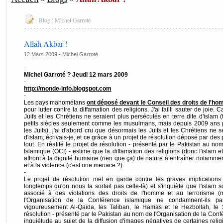
Blog :
Michel Garroté
Allah Akbar !
12 Mars 2009 -
Michel Garroté
-
Michel Garroté ? Jeudi 12 mars 2009
-
http://monde-info.blogspot.com
-
Les pays mahométans
ont déposé devant le Conseil des droits de l'h
pour lutter contre la diffamation des religions. J'ai failli sauter de joie.
Juifs et les Chrétiens ne seraient plus persécutés en terre dite d'islam (
petits siècles seulement comme les musulmans, mais depuis 2009 ans p
les Juifs), j'ai d'abord cru que désormais les Juifs et les Chrétiens ne s
d'islam, écrivais-je, et ce grâce à un projet de résolution déposé par d
tout. En réalité le projet de résolution - présenté par le Pakistan au n
Islamique (OCI) - estime que la diffamation des religions (donc l'islam et
affront à la dignité humaine (rien que ça) de nature à entraîner notamment
et à la violence (c'est une menace ?).
-
Le projet de résolution met en garde contre les graves implications d
longtemps qu'on nous la sortait pas celle-là) et s'inquiète que l'islam 
associé à des violations des droits de l'homme et au terrorisme (m
l'Organisation de la Conférence islamique ne condamnent-ils pa
vigoureusement Al-Qaïda, les Taliban, le Hamas et le Hezbollah, le S
résolution - présenté par le Pakistan au nom de l'Organisation de la Con
inquiétude au sujet de la diffusion d'images négatives de certaines religi