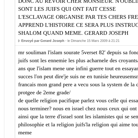
DONC AU REVOIR CHER MONSIEUR. N'OUBLI
SONT LES JUIFS QUI ONT FAIT CESSE
L'ESCLAVAGE ORGANISE PAR TES CHERS FR
APPREND L'HISTOIRE CE SERA PLUS INSTRUC
SHALOM QUAND MEME. GERARD JOSEPH
Envoyé par Gerard Joseph
- le Dimanche 15 Mars 2009 à 21:21
mr souliman l'islam sourate 5verset 82' depuis sa fond
juifs sont les ennemie les plus acharnele des croyants
ans que l'islam mene une infini guerre tout en essaya
succes l'on peut dire'je suis ne en tunisie heureusemsn
francais mon grand pere a vecu sous la system de l
protgee de 2eme grade/
de quelle religion pacifique parlez vous celle qui ess
nous terminer? nous en israel chez nous ceux qui ont
ainsi que la terre d'israel sont les islamistes qui se se
philosophie et la religion juifs'la religion qui aime 
meme