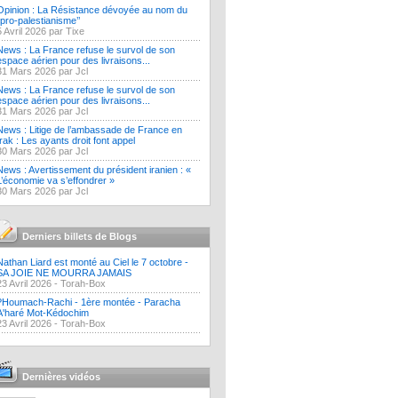
Opinion : La Résistance dévoyée au nom du
‘’pro-palestianisme’’
5 Avril 2026 par Tixe
News : La France refuse le survol de son
espace aérien pour des livraisons...
31 Mars 2026 par Jcl
News : La France refuse le survol de son
espace aérien pour des livraisons...
31 Mars 2026 par Jcl
News : Litige de l’ambassade de France en
Irak : Les ayants droit font appel
30 Mars 2026 par Jcl
News : Avertissement du président iranien : «
L’économie va s’effondrer »
30 Mars 2026 par Jcl
Derniers billets de Blogs
Nathan Liard est monté au Ciel le 7 octobre -
SA JOIE NE MOURRA JAMAIS
23 Avril 2026 -
Torah-Box
?Houmach-Rachi - 1ère montée - Paracha
A'haré Mot-Kédochim
23 Avril 2026 -
Torah-Box
Dernières vidéos