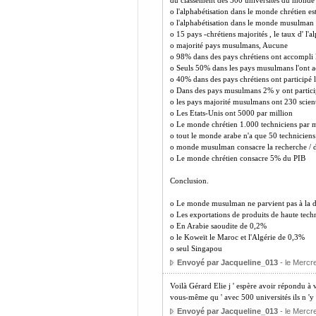
du classement des 500 universités du monde
o l'alphabétisation dans le monde chrétien e
o l'alphabétisation dans le monde musulman
o 15 pays -chrétiens majorités , le taux d' l'
o majorité pays musulmans, Aucune
o 98% dans des pays chrétiens ont accompli 
o Seuls 50% dans les pays musulmans l'ont a
o 40% dans des pays chrétiens ont participé l
o Dans des pays musulmans 2% y ont partici
o les pays majorité musulmans ont 230 scien
o Les Etats-Unis ont 5000 par million
o Le monde chrétien 1.000 techniciens par m
o tout le monde arabe n'a que 50 techniciens
o monde musulman consacre la recherche /
o Le monde chrétien consacre 5% du PIB
Conclusion.
o Le monde musulman ne parvient pas à la d
o Les exportations de produits de haute tech
o En Arabie saoudite de 0,2%
o le Koweït le Maroc et l'Algérie de 0,3%
o seul Singapou
Envoyé par Jacqueline_013
- le Mercre
Voilà Gérard Elie j ' espère avoir répondu à 
vous-même qu ' avec 500 universités ils n '
Envoyé par Jacqueline_013
- le Mercre