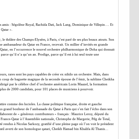
s amis : Ségolène Royal, Rachida Dati, Jack Lang, Dominique de Villepin…. Et
 Qatar ».
, le théâtre des Champs-Elysées, à Paris, s’est paré de ses plus beaux atouts. Son
ambassadeur du Qatar en France, recevait. Un millier d’invités en grande
 Qatar, en l’occurrence le nouvel orchestre philharmonique de Doha qui donnait
parce qu’il n’a qu’un an. Prodige, parce qu’il est à lui seul toute une
 jours, rares sont les pays capables de créer ex nihilo un orchestre. Mais, dans
n coup de baguette magique de la seconde épouse de l’émir, la sublime Cheikha
dirigé par le célèbre chef d’orchestre américain Lorin Maazel, la formation
e plus de 2000 candidats, pour 101 places de musiciens à pourvoir.
ttire comme des lucioles. La classe politique française, droite et gauche
lus grand bonheur de l’ambassade du Qatar à Paris qui s’en fait l’écho dans son
llaborent de « généreux contributeurs » français : Maurice Leroy, député du
 France-Qatar à l’Assemblée nationale, Christophe de Margerie, Pdg de Total,
ité rendus à Nicolas Sarkozy, gratifié d’une pleine page où l’on voit le président
’œil averti de son homologue qatari, Cheikh Hamad bin Khalifa Al Thanis…