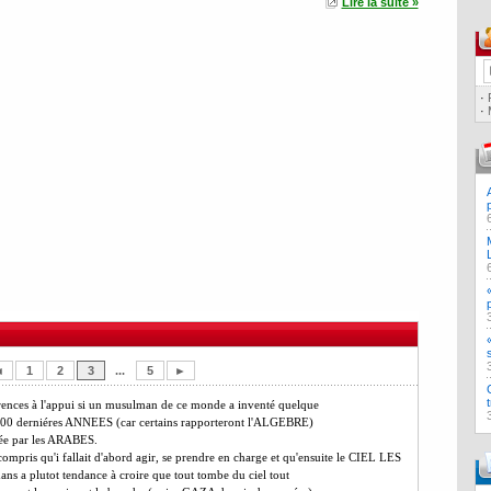
Lire la suite »
·
·
◄
1
2
3
...
5
►
rences à l'appui si un musulman de ce monde a inventé quelque
s 200 derniéres ANNEES (car certains rapporteront l'ALGEBRE)
pée par les ARABES.
ompris qu'i fallait d'abord agir, se prendre en charge et qu'ensuite le CIEL LES
s a plutot tendance à croire que tout tombe du ciel tout