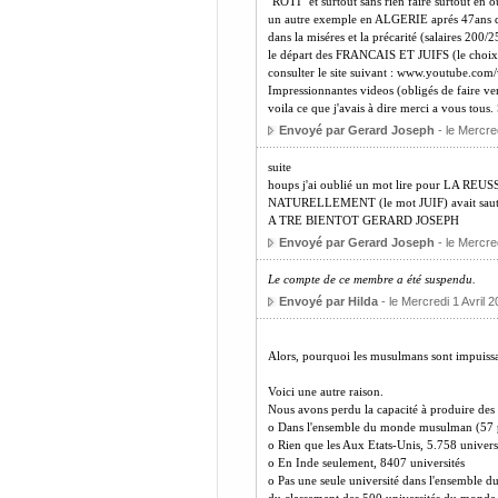
"ROTI" et surtout sans rien faire surtout en
un autre exemple en ALGERIE aprés 47ans d'in
dans la miséres et la précarité (salaires 200/
le départ des FRANCAIS ET JUIFS (le choix l
consulter le site suivant : www.youtub
Impressionnantes videos (obligés de faire v
voila ce que j'avais à dire merci a vous
Envoyé par Gerard Joseph
- le Mercred
suite
houps j'ai oublié un mot lire pour LA 
NATURELLEMENT (le mot JUIF) avait sauté
A TRE BIENTOT GERARD JOSEPH
Envoyé par Gerard Joseph
- le Mercred
Le compte de ce membre a été suspendu.
Envoyé par Hilda
- le Mercredi 1 Avril 
Alors, pourquoi les musulmans sont impuiss
Voici une autre raison.
Nous avons perdu la capacité à produire des
o Dans l'ensemble du monde musulman (57 pa
o Rien que les Aux Etats-Unis, 5.758 univers
o En Inde seulement, 8407 universités
o Pas une seule université dans l'ensemble d