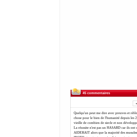
45 commentaires
Quelqu'un peut me dire avec preuves et réfé
chose pour le bien de l'humanité depuis le
vieille de combien de siecle et non dévelop
La réussite n'est pas un HASARD car ils ont c
AIDERAIT alors que la majorité des musulman