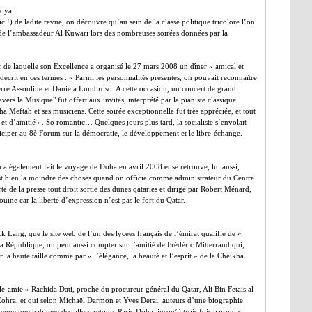
oyal
c !) de ladite revue, on découvre qu’au sein de la classe politique tricolore l’on
 de l’ambassadeur Al Kuwari lors des nombreuses soirées données par la
r de laquelle son Excellence a organisé le 27 mars 2008 un dîner « amical et
décrit en ces termes : « Parmi les personnalités présentes, on pouvait reconnaître
 Pierre Assouline et Daniela Lumbroso. A cette occasion, un concert de grand
vers la Musique" fut offert aux invités, interprété par la pianiste classique
a Meftah et ses musiciens. Cette soirée exceptionnelle fut très appréciée, et tout
t d’amitié ». So romantic… Quelques jours plus tard, la socialiste s’envolait
rticiper au 8è Forum sur la démocratie, le développement et le libre-échange.
a également fait le voyage de Doha en avril 2008 et se retrouve, lui aussi,
t bien la moindre des choses quand on officie comme administrateur du Centre
é de la presse tout droit sortie des dunes qataries et dirigé par Robert Ménard,
uine car la liberté d’expression n’est pas le fort du Qatar.
k Lang, que le site web de l’un des lycées français de l’émirat qualifie de «
la République, on peut aussi compter sur l’amitié de Frédéric Mitterrand qui,
 la haute taille comme par « l’élégance, la beauté et l’esprit » de la Cheikha
elle-amie » Rachida Dati, proche du procureur général du Qatar, Ali Bin Fetais al
e Zohra, et qui selon Michaël Darmon et Yves Derai, auteurs d’une biographie
enue une habituée des allers-retours Paris-Doha, jusqu’à trois fois par mois,