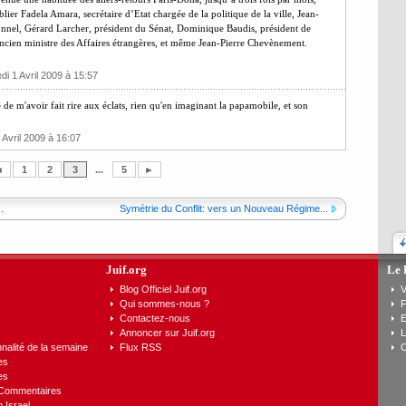
ier Fadela Amara, secrétaire d’Etat chargée de la politique de la ville, Jean-
onnel, Gérard Larcher, président du Sénat, Dominique Baudis, président de
ncien ministre des Affaires étrangères, et même Jean-Pierre Chevènement.
di 1 Avril 2009 à 15:57
e m'avoir fait rire aux éclats, rien qu'en imaginant la papamobile, et son
 Avril 2009 à 16:07
◄
1
2
3
...
5
►
.
Symétrie du Conflit: vers un Nouveau Régime...
Juif.org
Le 
Blog Officiel Juif.org
V
Qui sommes-nous ?
F
Contactez-nous
E
Annoncer sur Juif.org
L
nalité de la semaine
Flux RSS
C
es
es
 Commentaires
n Israel