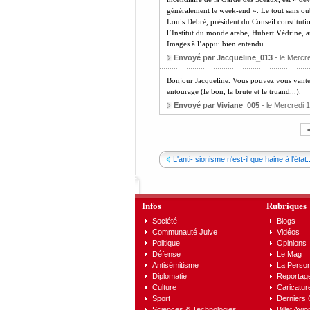
généralement le week-end ». Le tout sans oubl
Louis Debré, président du Conseil constituti
l’Institut du monde arabe, Hubert Védrine, a
Images à l’appui bien entendu.
Envoyé par Jacqueline_013
- le Mercre
Bonjour Jacqueline. Vous pouvez vous vante d
entourage (le bon, la brute et le truand...).
Envoyé par Viviane_005
- le Mercredi 1
L'anti- sionisme n'est-il que haine à l'état..
Infos
Rubriques
Société
Blogs
Communauté Juive
Vidéos
Politique
Opinions
Défense
Le Mag
Antisémitisme
La Person
Diplomatie
Reportag
Culture
Caricatur
Sport
Derniers
Sciences & Technologies
Billet Avio