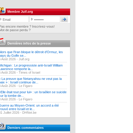
Membre Juif.org
Pas encore membre ? Inscrivez-vous!
Mot de passe perdu ?
Dernières infos de la presse
Alors que l'Iran bloque le détroit d'Ormuz, les
pays du Golfe se...
6 Août 2026 -
Juif.org
Michigan : Le progressiste anti-Israël William
Lawrence remporte la...
6 Août 2026 -
Times of Israel
« La preuve que Netanyahou ne veut pas la
paix » : Israël continue de...
3 Août 2026 -
Le Figaro
«Elle était tout pour lui» : un Israélien se suicide
sur la tombe de...
3 Août 2026 -
Le Figaro
Guerre au Moyen-Orient: un accord a été
trouvé entre Israël et le...
31 Juillet 2026 -
DHNet.be
Derniers commentaires