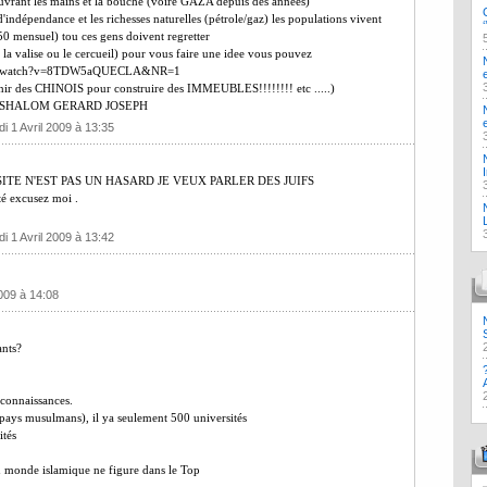
 ouvrant les mains et la bouche (voire GAZA depuis des années)
dépendance et les richesses naturelles (pétrole/gaz) les populations vivent
250 mensuel) tou ces gens doivent regretter
a valise ou le cercueil) pour vous faire une idee vous pouvez
e.com/watch?v=8TDW5aQUECLA&NR=1
enir des CHINOIS pour construire des IMMEUBLES!!!!!!!! etc .....)
 tous. SHALOM GERARD JOSEPH
i 1 Avril 2009 à 13:35
REUSSITE N'EST PAS UN HASARD JE VEUX PARLER DES JUIFS
 excusez moi .
i 1 Avril 2009 à 13:42
2009 à 14:08
ants?
 connaissances.
ys musulmans), il ya seulement 500 universités
ités
u monde islamique ne figure dans le Top