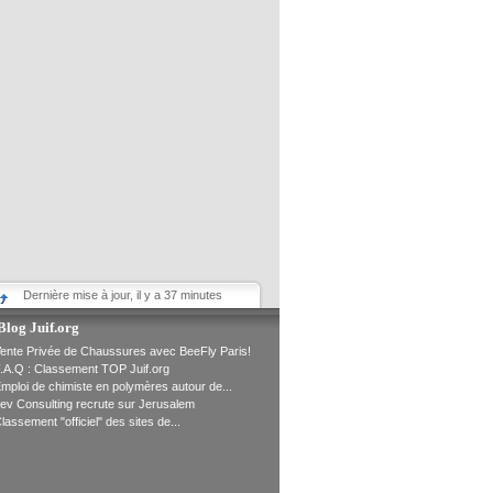
Dernière mise à jour, il y a 37 minutes
Blog Juif.org
ente Privée de Chaussures avec BeeFly Paris!
.A.Q : Classement TOP Juif.org
mploi de chimiste en polymères autour de...
ev Consulting recrute sur Jerusalem
lassement "officiel" des sites de...