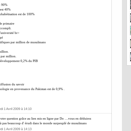
st 90%
 est 40%
alphabétisation est de 100%
le primaire
ccompli.
'université br>
pé
tifiques par million de musulmans
illion.
 par million.
 développement 0,2% du PIB
iffusion du savoir
nologie en provenance du Pakistan est de 0,9% .
di 1 Avril 2009 à 14:10
votre question grâce au lien mis en ligne par Do ....vous en déduirez
y à pas beaucoup d' érudi dans le monde surpeuplé de musulmans
di 1 Avril 2009 à 14:13