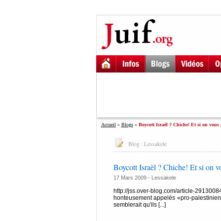
Accueil
»
Blogs
»
Boycott Israël ? Chiche! Et si on vous 
Blog :
Lessakele
Boycott Israël ? Chiche! Et si on v
17 Mars 2009 -
Lessakele
http://jss.over-blog.com/article-291300
honteusement appelés «pro-palestiniens» (
semblerait qu'ils [...]