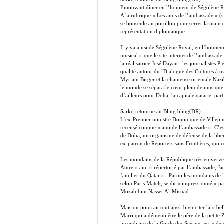
Emouvant dîner en l’honneur de Ségolène R
A la rubrique « Les amis de l’ambassade » (si
se bouscule au portillon pour serrer la main
représentation diplomatique.
Il y va ainsi de Ségolène Royal, en l’honneu
musical » que le site internet de l’ambassade 
la réalisatrice José Dayan , les journalistes
qualité autour du "Dialogue des Cultures à tra
Myriam Birger et la chanteuse orientale Nazih
le monde se sépara le cœur plein de musique e
d’ailleurs pour Doha, la capitale qatarie, pa
Sarko retourne au Bling bling(DR)
L’ex-Premier ministre Dominique de Villepin 
recensé comme « ami de l’ambassade ». C’es
de Doha, un organisme de défense de la libert
ex-patron de Reporters sans Frontières, qui co
Les mondains de la République très en verve
Autre « ami » répertorié par l’ambassade, Jac
familier du Qatar » . Parmi les mondains de 
selon Paris Match, se dit « impressionné » par
Mozah bint Nasser Al-Misnad.
Mais on pourrait tout aussi bien citer la « b
Marri qui a démenti être le père de la petit
incendiaire de la Garde des Sceaux, est « dev