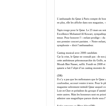
L’ambassade du Qatar à Paris compte de bon
en plus, elle les affiche dans son magazine, «
Tapis rouge pour le Qatar. Le 25 mars au soir
Excellence Mohamed Al Kuwari, sympathique 
tenue. Pour honorer l’« enfant prodige » du
son premier concert parisien. « Notre enfant, 
symphonie » dixit l’ambassadeur.
Casting musical avec 2000 candidats
Car la crise, le Qatar ne connaît pas : de nos
cette ambitieuse pétromonarchie du Golfe, u
Mozah Bint Nasser, suffit. Fondé en 2008 et 
qatarie a fait l’objet d’un casting monstre d
(DR)
Il n’y a pas que les mélomanes que le Qatar a
confondue, accourt ventre à terre. Pour le p
magazine sobrement intitulé Qatar auquel co
Loir-et-Cher et président du groupe d’amitié
entre autres. Mais les honneurs sont en prior
admirer une magnifique parure dorée sous l
Sarko retourne au Bling bling(DR)