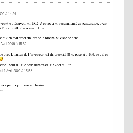
2009 à 14:26
inventé le préservatif en 1912. A envoyer en recommandé au panzerpape, avant
 Etat d'Israêl lui écorche la bouche....
e en mai prochain lors de la prochaine visite de benoit
 Avril 2009 à 15:32
 avec le fanion de l 'inventeur juif du presertif !!! ce pape et l ' êvêque qui en
ie , pour qu 'elle nous débarrasse le plancher !!!!!!
di 1 Avril 2009 à 15:52
 mars par La princesse enchantée
emi