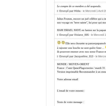
Le compte de ce membre a été suspendu.
Envoyé par Hilda
- le Mercredi 1 Avril 
Julius Fromm, encore un juif célèbre qui a 
son voyage en "terre sainte", lui pour qui mot
HAM ISRAEL HAYE en fanion sur la papamobil
Envoyé par Viviane_005
- le Mercredi 1
Elle sera chouette sa panzerpapamobile
à rajouter une louche ne sont guère futer ...
ils pourront emener avec eux soeur France-mar
Envoyé par Jacqueline_013
- le Mercre
MONDE / MOYEN-ORIENT
France : l’ami QatariFlagorneries / mardi 31
Version imprimable Recommander à un enn
Votre adresse email
L'email de votre ennemi :
Texte de votre message :