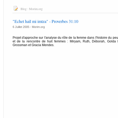
Blog :
Morim.org
"Echet haïl mi imtza" - Proverbes 31:10
6 Juillet 2005 -
Morim.org
Projet d'approche sur l'analyse du rôle de la femme dans l'histoire du peup
et de la rencontre de huit femmes : Miryam, Ruth, Déborah, Golda Me
Grossman et Gracia Mendes.