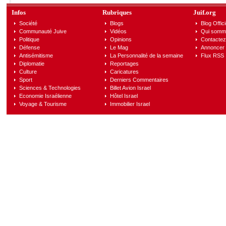
Infos
Rubriques
Juif.org
Société
Blogs
Blog Offici
Communauté Juive
Vidéos
Qui somm
Politique
Opinions
Contactez
Défense
Le Mag
Annoncer s
Antisémitisme
La Personnalité de la semaine
Flux RSS
Diplomatie
Reportages
Culture
Caricatures
Sport
Derniers Commentaires
Sciences & Technologies
Billet Avion Israel
Economie Israélienne
Hôtel Israel
Voyage & Tourisme
Immobilier Israel