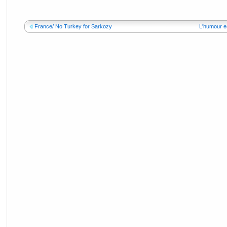
France/ No Turkey for Sarkozy
L'humour es