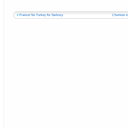
France/ No Turkey for Sarkozy
L'humour es