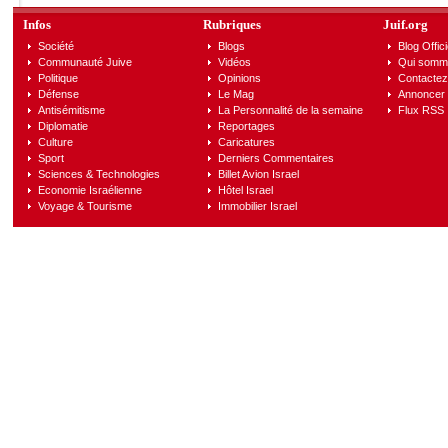
Infos
Rubriques
Juif.org
Société
Blogs
Blog Offici
Communauté Juive
Vidéos
Qui somm
Politique
Opinions
Contactez
Défense
Le Mag
Annoncer s
Antisémitisme
La Personnalité de la semaine
Flux RSS
Diplomatie
Reportages
Culture
Caricatures
Sport
Derniers Commentaires
Sciences & Technologies
Billet Avion Israel
Economie Israélienne
Hôtel Israel
Voyage & Tourisme
Immobilier Israel