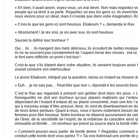
« Eh bien, il avait raison, voyez-vous, un vrai devin. Non mais regardez-v
peuple qui va droit à sa perte. Regardez un peu les gens ici, ils vivent b
nous vivions pour un idéal, mais il n’existe que dans votre imagination, R
« Crois-tu que les gens ici sont heureux, Eliakoum ? », demanda le Rav.
« Absolument ! Je les vois, je vis avec eux, ils sont heureux.
Saurais tu définir leur bonheur ?
Oui… ils… ils mangent des mets délicieux, ils écoutent de belles musique
ils ne se soucient pas constamment de l’aspect moral des choses : est-ce bi
le font sans réfléchir un point c’est tout !
Crois-tu que s’ils étaient dans notre situation, ils seraient toujours auss
voulait conduire son interlocuteur.
Le jeune Eliakoum, intrigué par la question, laissa un instant sa mission d
« Euh… je ne sais pas… Peut-être que non », répondit-il les sourcils fronc
C’est le Rav qui regardait à présent son geôlier droit dans les yeux. « 
t'enorgueillis ne doit son bonheur qu’aux plaisirs matériels qui l’ent
dépendant de l’instant d’extase dû au plaisir consommé, mais une fois l’
qui à nouveau exige d’être assouvi. Ainsi, ils vont de divertissement en di
de leurs âmes perdues. Quant à nous, nous n’avons nullement besoin de 
femmes pour être heureux. Notre bonheur ne dépend aucunement de cela
de l’âme, de la sensibilité de l’esprit, de la noblesse du caractère ainsi q
immuable et illimité… Un bonheur qui prend sa source dans la bonté infinie
« Comment pouvez-vous parler de bonté divine ? Regardez comment vou
conduit cette bonté dont vous parlez ?! » Sa voix trahissait une pointe de 