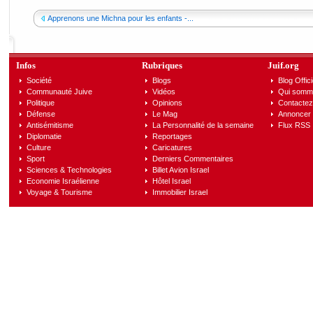
Apprenons une Michna pour les enfants -...
Infos
Rubriques
Juif.org
Société
Blogs
Blog Offici
Communauté Juive
Vidéos
Qui somm
Politique
Opinions
Contactez
Défense
Le Mag
Annoncer s
Antisémitisme
La Personnalité de la semaine
Flux RSS
Diplomatie
Reportages
Culture
Caricatures
Sport
Derniers Commentaires
Sciences & Technologies
Billet Avion Israel
Economie Israélienne
Hôtel Israel
Voyage & Tourisme
Immobilier Israel