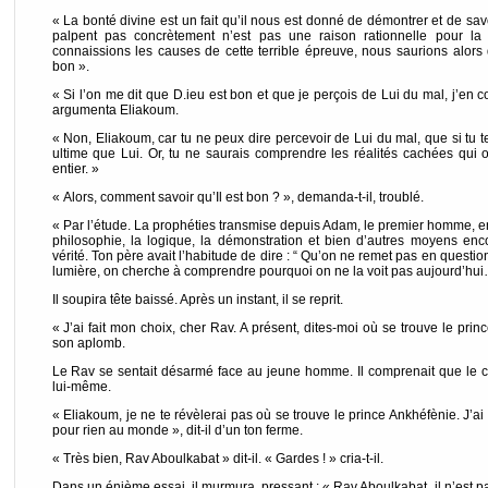
« La bonté divine est un fait qu’il nous est donné de démontrer et de savo
palpent pas concrètement n’est pas une raison rationnelle pour la 
connaissions les causes de cette terrible épreuve, nous saurions alors q
bon ».
« Si l’on me dit que D.ieu est bon et que je perçois de Lui du mal, j’en c
argumenta Eliakoum.
« Non, Eliakoum, car tu ne peux dire percevoir de Lui du mal, que si tu
ultime que Lui. Or, tu ne saurais comprendre les réalités cachées qui 
entier. »
« Alors, comment savoir qu’Il est bon ? », demanda-t-il, troublé.
« Par l’étude. La prophéties transmise depuis Adam, le premier homme, e
philosophie, la logique, la démonstration et bien d’autres moyens enc
vérité. Ton père avait l’habitude de dire : “ Qu’on ne remet pas en question 
lumière, on cherche à comprendre pourquoi on ne la voit pas aujourd’hui…
Il soupira tête baissé. Après un instant, il se reprit.
« J’ai fait mon choix, cher Rav. A présent, dites-moi où se trouve le prin
son aplomb.
Le Rav se sentait désarmé face au jeune homme. Il comprenait que le 
lui-même.
« Eliakoum, je ne te révèlerai pas où se trouve le prince Ankhéfènie. J’ai
pour rien au monde », dit-il d’un ton ferme.
« Très bien, Rav Aboulkabat » dit-il. « Gardes ! » cria-t-il.
Dans un énième essai, il murmura, pressant : « Rav Aboulkabat, il n’est pas