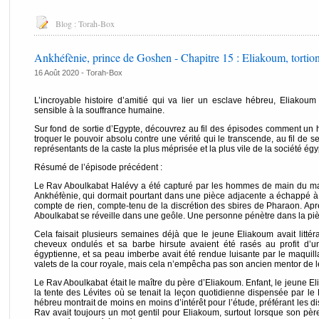
Blog :
Torah-Box
Ankhéfènie, prince de Goshen - Chapitre 15 : Eliakoum, tortio
16 Août 2020 -
Torah-Box
L’incroyable histoire d’amitié qui va lier un esclave hébreu, Eliakoum
sensible à la souffrance humaine.
Sur fond de sortie d’Egypte, découvrez au fil des épisodes comment un hé
troquer le pouvoir absolu contre une vérité qui le transcende, au fil de 
représentants de la caste la plus méprisée et la plus vile de la société ég
Résumé de l’épisode précédent :
Le Rav Aboulkabat Halévy a été capturé par les hommes de main du m
Ankhéfènie, qui dormait pourtant dans une pièce adjacente a échappé à l’
compte de rien, compte-tenu de la discrétion des sbires de Pharaon. Ap
Aboulkabat se réveille dans une geôle. Une personne pénètre dans la pièce
Cela faisait plusieurs semaines déjà que le jeune Eliakoum avait litté
cheveux ondulés et sa barbe hirsute avaient été rasés au profit d’u
égyptienne, et sa peau imberbe avait été rendue luisante par le maquillag
valets de la cour royale, mais cela n’empêcha pas son ancien mentor de l
Le Rav Aboulkabat était le maître du père d’Eliakoum. Enfant, le jeune
la tente des Lévites où se tenait la leçon quotidienne dispensée par le 
hébreu montrait de moins en moins d’intérêt pour l’étude, préférant les d
Rav avait toujours un mot gentil pour Eliakoum, surtout lorsque son père