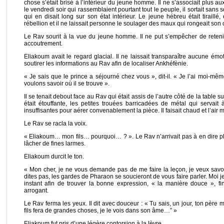
chose s’était brisé à l’intérieur du jeune homme. Il ne s’associait plus 
le vendredi soir qui rassemblaient pourtant tout le peuple, il sortait sans 
qui en disait long sur son état intérieur. Le jeune hébreu était tiraill
rébellion et il ne laissait personne le soulager des maux qui rongeait so
Le Rav sourit à la vue du jeune homme. Il ne put s’empêcher de retenir
accoutrement.
Eliakoum avait le regard glacial. Il ne laissait transparaître aucune émoti
soutirer les informations au Rav afin de localiser Ankhéfènie.
« Je sais que le prince a séjourné chez vous », dit-il. « Je l’ai moi-mê
voulons savoir où il se trouve ».
Il se tenait debout face au Rav qui était assis de l’autre côté de la table 
était étouffante, les petites trouées barricadées de métal qui servait à
insuffisantes pour aérer convenablement la pièce. Il faisait chaud et l’air 
Le Rav se racla la voix.
« Eliakoum… mon fils… pourquoi… ? ». Le Rav n’arrivait pas à en dire p
lâcher de fines larmes.
Eliakoum durcit le ton.
« Mon cher, je ne vous demande pas de me faire la leçon, je veux savoi
dites pas, les gardes de Pharaon se soucieront de vous faire parler. Moi je 
instant afin de trouver la bonne expression, « la manière douce », fin
arrogant.
Le Rav ferma les yeux. Il dit avec douceur : « Tu sais, un jour, ton père 
fils fera de grandes choses, je le vois dans son âme…” »
Eliakoum fut pris d’une légère contorsion à la lèvre.