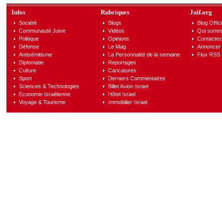
Infos
Rubriques
Juif.org
Société
Blogs
Blog Offici
Communauté Juive
Vidéos
Qui somm
Politique
Opinions
Contactez
Défense
Le Mag
Annoncer s
Antisémitisme
La Personnalité de la semaine
Flux RSS
Diplomatie
Reportages
Culture
Caricatures
Sport
Derniers Commentaires
Sciences & Technologies
Billet Avion Israel
Economie Israélienne
Hôtel Israel
Voyage & Tourisme
Immobilier Israel