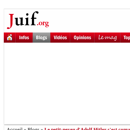
Accueil
»
Blogs
»
Le petit-neveu d'Adolf Hitler s'est conver