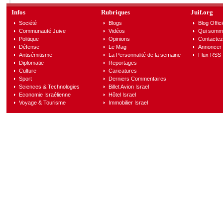
Infos
Rubriques
Juif.org
Société
Blogs
Blog Offici
Communauté Juive
Vidéos
Qui somm
Politique
Opinions
Contactez
Défense
Le Mag
Annoncer s
Antisémitisme
La Personnalité de la semaine
Flux RSS
Diplomatie
Reportages
Culture
Caricatures
Sport
Derniers Commentaires
Sciences & Technologies
Billet Avion Israel
Economie Israélienne
Hôtel Israel
Voyage & Tourisme
Immobilier Israel