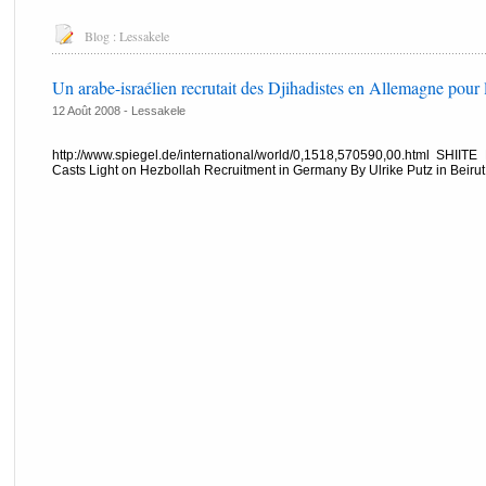
Blog :
Lessakele
Un arabe-israélien recrutait des Djihadistes en Allemagne pour
12 Août 2008 -
Lessakele
http://www.spiegel.de/international/world/0,1518,570590,00.html SH
Casts Light on Hezbollah Recruitment in Germany By Ulrike Putz in Beirut