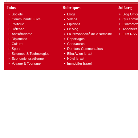
Infos
Rubriques
Juif.org
Société
Blogs
Blog Offici
Communauté Juive
Vidéos
Qui somm
Politique
Opinions
Contactez
Défense
Le Mag
Annoncer s
Antisémitisme
La Personnalité de la semaine
Flux RSS
Diplomatie
Reportages
Culture
Caricatures
Sport
Derniers Commentaires
Sciences & Technologies
Billet Avion Israel
Economie Israélienne
Hôtel Israel
Voyage & Tourisme
Immobilier Israel