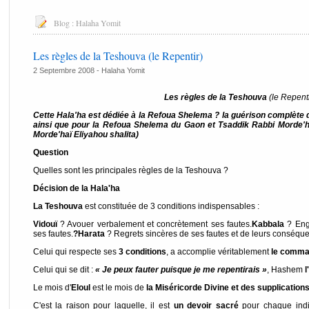
Blog :
Halaha Yomit
Les règles de la Teshouva (le Repentir)
2 Septembre 2008 -
Halaha Yomit
Les règles de la Teshouva
(le Repenti
Cette Hala'ha est dédiée à la Refoua Shelema ? la guérison complèt
ainsi que pour la Refoua Shelema du Gaon et Tsaddik Rabbi Morde'
Morde'haï Eliyahou shalita)
Question
Quelles sont les principales règles de la Teshouva ?
Décision de la Hala'ha
La Teshouva
est constituée de 3 conditions indispensables :
Vidouï
? Avouer verbalement et concrètement ses fautes.
Kabbala
? Eng
ses fautes.
?Harata
? Regrets sincères de ses fautes et de leurs conséqu
Celui qui respecte ses
3 conditions
, a accomplie véritablement
le comma
Celui qui se dit :
« Je peux fauter puisque je me repentirais »
, Hashem
l
Le mois d'
Eloul
est le mois de
la Miséricorde Divine et des supplication
C'est la raison pour laquelle, il est
un devoir sacré
pour chaque indi