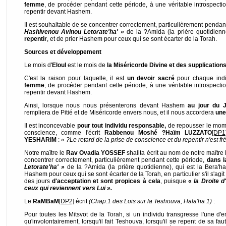
femme
, de procéder pendant cette période, à une véritable introspectio
repentir devant Hashem.
Il est souhaitable de se concentrer correctement, particulièrement pendan
Hashivenou Avinou Letorate'ha' »
de la ?Amida (la prière quotidienn
repentir
, et de prier Hashem pour ceux qui se sont écarter de la Torah.
Sources et développement
Le mois d'
Eloul
est le mois de
la Miséricorde Divine et des supplication
C'est la raison pour laquelle, il est
un devoir sacré
pour chaque indi
femme
, de procéder pendant cette période, à une véritable introspectio
repentir devant Hashem.
Ainsi, lorsque nous nous présenterons devant Hashem
au jour du 
rempliera de Pitié et de Miséricorde envers nous, et il nous accordera
une
Il est inconcevable
pour tout individu responsable,
de repousser le mome
conscience, comme l'écrit
Rabbenou Moshé ?Haïm LUZZATO
[DP1
YESHARIM
:
« ?Le retard de la prise de conscience et du repentir n'est 
Notre maître le
Rav Ovadia YOSSEF
shalita écrit au nom de notre maître
concentrer correctement, particulièrement pendant cette période,
dans l
Letorate'ha' »
de la ?Amida (la prière quotidienne), qui est la Bera'
Hashem pour ceux qui se sont écarter de la Torah, en particulier s'il s'agit
des jours
d'acceptation et sont propices à cela
, puisque
«
la Droite 
ceux qui reviennent vers Lui ».
Le
RaMBaM
[DP2]
écrit
(Chap.1 des Lois sur la Teshouva, Hala'ha 1)
:
Pour toutes les Mitsvot de la Torah, si un individu transgresse l'une d'e
qu'involontairement, lorsqu'il fait Teshouva, lorsqu'il se repent de sa fa