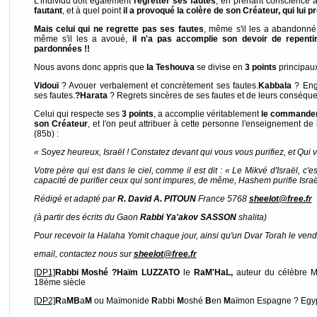
L'individu doit également
regretter ses fautes
, en prenant conscience 
fautant
, et à quel point
il a provoqué la colère de son Créateur, qui lui p
Mais celui qui ne regrette pas ses fautes
, même s'il les a abandonné 
même s'il les a avoué,
il n'a pas accomplie son devoir de repentir
pardonnées !!
Nous avons donc appris que
la Teshouva
se divise en
3 points
principaux
Vidouï
? Avouer verbalement et concrètement ses fautes.
Kabbala
? Eng
ses fautes.
?Harata
? Regrets sincères de ses fautes et de leurs conséqu
Celui qui respecte ses
3 points
, a accomplie véritablement
le commandem
son Créateur
, et l'on peut attribuer à cette personne l'enseignement de
(85b) :
« Soyez heureux, Israël ! Constatez devant qui vous vous purifiez, et Qui v
Votre père qui est dans le ciel, comme il est dit : « Le Mikvé d'Israël, 
capacité de purifier ceux qui sont impures, de même, Hashem purifie Israël
Rédigé et adapté par
R. David A. PITOUN
France 5768
sheelot@free.fr
(à partir des écrits du Gaon
Rabbi Ya'akov SASSON
shalita)
Pour recevoir la Halaha Yomit chaque jour, ainsi qu'un Dvar Torah le vend
email, contactez nous sur
sheelot@free.fr
[DP1]
Rabbi Moshé ?Haïm LUZZATO
le
RaM'HaL,
auteur du célèbre M
18ème siècle
[DP2]
R
a
MB
a
M
ou Maïmonide
R
abbi
M
oshé
B
en
M
aïmon Espagne ? Egyp