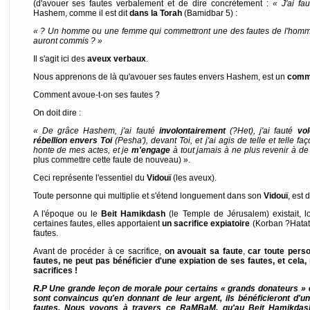
(d'avouer ses fautes verbalement et de dire concrètement :
« J'ai f
Hashem, comme il est dit
dans la Torah
(Bamidbar 5) :
« ? Un homme ou une femme qui commettront une des fautes de l'homme
auront commis ? »
Il s'agit ici des
aveux verbaux
.
Nous apprenons de là qu'avouer ses fautes envers Hashem, est un
comma
Comment avoue-t-on ses fautes ?
On doit dire :
« De grâce Hashem, j'ai fauté
involontairement
(?Het), j'ai fauté
vo
rébellion envers Toi
(Pesha'), devant Toi, et j'ai agis de telle et telle fa
honte de mes actes, et je
m'engage
à tout jamais à ne plus revenir à de
plus commettre cette faute de nouveau) ».
Ceci représente l'essentiel du
Vidouï
(les aveux).
Toute personne qui multiplie et s'étend longuement dans son
Vidouï
, est 
A l'époque ou le
Beit Hamikdash
(le Temple de Jérusalem) existait, 
certaines fautes, elles apportaient
un sacrifice expiatoire
(Korban ?Hatat
fautes.
Avant de procéder à ce sacrifice,
on avouait sa faute
,
car toute pers
fautes, ne peut pas bénéficier d'une expiation de ses fautes, et cela, 
sacrifices !
R.P Une grande leçon de morale pour certains « grands donateurs »
sont convaincus qu'en donnant de leur argent, ils bénéficieront d'u
fautes. Nous voyons à travers ce RaMBaM, qu'au Beit Hamikdash, 