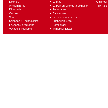
Défense
Le Mag
Annoncer s
Antisémitisme
La Personnalité de la semaine
Flux RSS
Diplomatie
Reportages
Culture
Caricatures
Sport
Derniers Commentaires
Sciences & Technologies
Billet Avion Israel
Economie Israélienne
Hôtel Israel
Voyage & Tourisme
Immobilier Israel