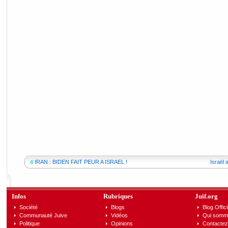
IRAN : BIDEN FAIT PEUR A ISRAEL !
Israël 
Infos
Rubriques
Juif.org
Société
Blogs
Blog Offici
Communauté Juive
Vidéos
Qui somm
Politique
Opinions
Contactez