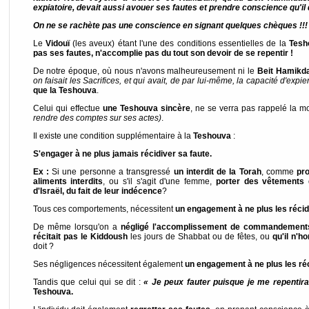
expiatoire, devait aussi avouer ses fautes et prendre conscience qu'il
On ne se rachète pas une conscience en signant quelques chèques !!!
Le
Vidouï
(les aveux) étant l'une des conditions essentielles de la
Tesh
pas ses fautes, n'accomplie pas du tout son devoir de se repentir !
De notre époque, où nous n'avons malheureusement ni le
Beit Hamikd
on faisait les Sacrifices, et qui avait, de par lui-même, la capacité d'expier
que la Teshouva
.
Celui qui effectue
une Teshouva sincère
, ne se verra pas rappelé la m
rendre des comptes sur ses actes)
.
Il existe une condition supplémentaire à la
Teshouva
:
S'engager à ne plus jamais récidiver sa faute.
Ex :
Si une personne a transgressé
un interdit de la Torah
, comme
pr
aliments interdits
, ou s'il s'agit d'une femme,
porter des vêtements q
d'Israël, du fait de leur indécence
?
Tous ces comportements, nécessitent
un engagement à ne plus les récid
De même lorsqu'on a
négligé l'accomplissement de commandements
récitait pas le Kiddoush
les jours de Shabbat ou de fêtes, ou
qu'il n'h
doit ?
Ses négligences nécessitent également
un engagement à ne plus les ré
Tandis que celui qui se dit :
« Je peux fauter puisque je me repentira
Teshouva.