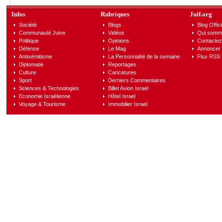
Infos
Rubriques
Juif.org
Société
Blogs
Blog Offici
Communauté Juive
Vidéos
Qui somm
Politique
Opinions
Contactez
Défense
Le Mag
Annoncer s
Antisémitisme
La Personnalité de la semaine
Flux RSS
Diplomatie
Reportages
Culture
Caricatures
Sport
Derniers Commentaires
Sciences & Technologies
Billet Avion Israel
Economie Israélienne
Hôtel Israel
Voyage & Tourisme
Immobilier Israel