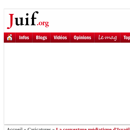
Accueil
»
Caricatures
»
La couverture médiatique d'Israë