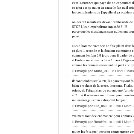
c'est l'assurance qui paye dit-on et pourtant 
ce n'est pas ça qui et en cause le fait qu'il s
les complications ou j'appellerai ça accident
on devrait manifester devant l'ambassade de F
STOP à leur impérialisme injustifié !!!!!
parce que les musulmans sont nullement inquié
payer
aucun homme circoncis ne s'est plaint dans l
ça dure 1 seconde et la douleur est minime po
comment l'enfant à 8 jours peut-il parler de 
si l'enfant musulman à 6 ou 13 ans à l'âge où
comme les femmes ressentent un petit clic quan
Envoyé par Anne_011
- le Lundi 1 Mar
ils sont tombes sur la tete, les pauvres,tout 
bilan prochain de la grece, l'espagne, l'italie,
orient, de l'afganistan ou est empetré l'armé
co2....et il se trouve un tribunal pour conda
millenaires,plus rien a dire,c'est fatigant.
Envoyé par Elie_043
- le Lundi 1 Mars 
vraiment tout devient matiere pour ennuies l
Envoyé par RenÃ©e
- le Lundi 1 Mars 
toutes les fois que j ecris un commentaire vou