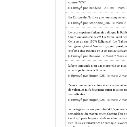
control ?????
Envoyé par RenÃ©e
- le Lundi 1 Mars 
En Europe du Nord ca pue, tout simplement
Envoyé par Stephane_006
- le Mardi 2
Le cour suprème finlandais a dit,que le Rabbi
Cher Connard's Finnes!!! Un Mohel n'est bes
Ce la est un rite 100% Religieux!! Le "Sakh
Reiligieux-(Grand Sanhedrin)-pour qui-il puis
je n'est pense pas,que ce la est tres advant
Envoyé par Bar-oni
- le Mardi 2 Mars 2
la bete immonde n est pas morte elle est plus
a l europe honte a la finlante
Envoyé par Roger_025
- le Mardi 2 Ma
2eme commentaire.a lire cet article j en ai en
ils valent.les juifs devraient quiter tous ces p
vous dis rien.
Envoyé par Roger_025
- le Mardi 2 Ma
Je partage votre analyse Elie-043 j'ajouterai 
remodelage du moyen orient.Comme l'on dit "m
Celui qui paye les pots cassés ne vient jamais 
rien.Tous les tracasseries ne sont que l'avan