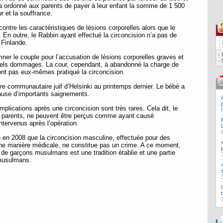
 a ordonné aux parents de payer à leur enfant la somme de 1 500
r et la souffrance.
ontre les caractéristiques de lésions corporelles alors que le
 En outre, le Rabbin ayant effectué la circoncision n’a pas de
 Finlande.
·
ner le couple pour l’accusation de lésions corporelles graves et
·
els dommages. La cour, cependant, à abandonné la charge de
ont pas eux-mêmes pratiqué la circoncision.
re communautaire juif d’Helsinki au printemps dernier. Le bébé a
 cause d’importants saignements.
lications après une circoncision sont très rares. Cela dit, le
les parents, ne peuvent être perçus comme ayant causé
ntervenus après l’opération.
 en 2008 que la circoncision masculine, effectuée pour des
’une manière médicale, ne constitue pas un crime. A ce moment,
n de garçons musulmans est une tradition établie et une partie
 musulmans.