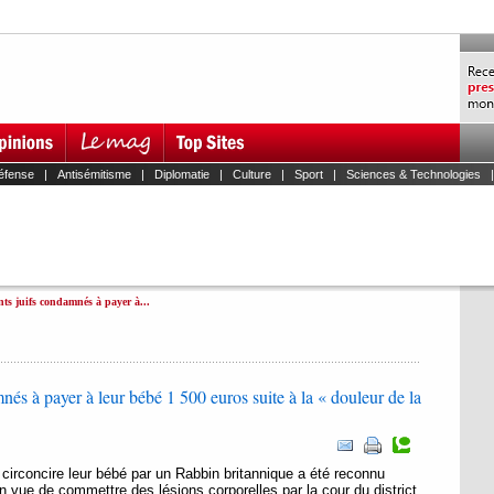
éfense
|
Antisémitisme
|
Diplomatie
|
Culture
|
Sport
|
Sciences & Technologies
nts juifs condamnés à payer à...
nés à payer à leur bébé 1 500 euros suite à la « douleur de la
 circoncire leur bébé par un Rabbin britannique a été reconnu
 vue de commettre des lésions corporelles par la cour du district