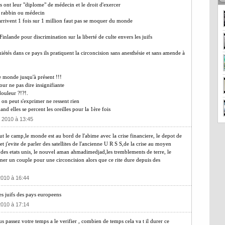
ils ont leur "diplome" de médecin et le droit d'exercer
oit rabbin ou médecin
 arrivent 1 fois sur 1 million faut pas se moquer du monde
inlande pour discrimination sur la liberté de culte envers les juifs
tés dans ce pays ils pratiquent la circoncision sans anesthésie et sans amende à
e monde jusqu'à présent !!!
ur ne pas dire insignifiante
douleur ?!?!.
 on peut s'exprimer ne ressent rien
d elles se percent les oreilles pour la 1ère fois
s 2010 à 13:45
fout le camp,le monde est au bord de l'abime avec la crise financiere, le depot de
 et j'evite de parler des satellites de l'ancienne U R S S,de la crise au moyen
e des etats unis, le nouvel aman ahmadimedjad,les tremblements de terre, le
nner un couple pour une circoncision alors que ce rite dure depuis des
2010 à 16:44
es juifs des pays europeens
2010 à 17:14
s passez votre temps a le verifier , combien de temps cela va t il durer ce