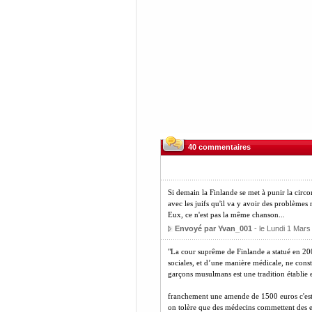
40 commentaires
Si demain la Finlande se met à punir la circon
avec les juifs qu'il va y avoir des problème
Eux, ce n'est pas la même chanson...
Envoyé par Yvan_001
- le Lundi 1 Mars
"La cour suprême de Finlande a statué en 2008
sociales, et d’une manière médicale, ne const
garçons musulmans est une tradition établie 
franchement une amende de 1500 euros c'est
on tolère que des médecins commettent des er