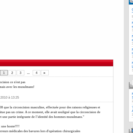
1
2
3
...
4
►
cision ce n'est pas
s mais avec les musulmans!
 2010 à 13:25
 que la circoncision masculine, effectuée pour des raisons religieuses et
itue pas un crime. A ce moment, elle avait souligné que la circoncision de
et une partie intégrante de l’identité des hommes musulmans."
 une honte!!!!
reurs médicales des bavures lors d'opération chirurgicales