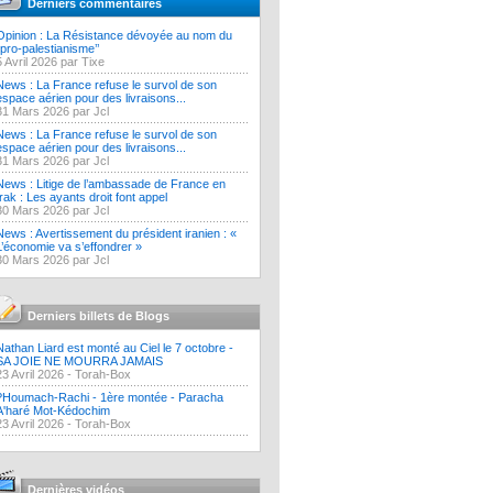
Derniers commentaires
Opinion : La Résistance dévoyée au nom du
‘’pro-palestianisme’’
5 Avril 2026 par Tixe
News : La France refuse le survol de son
espace aérien pour des livraisons...
31 Mars 2026 par Jcl
News : La France refuse le survol de son
espace aérien pour des livraisons...
31 Mars 2026 par Jcl
News : Litige de l’ambassade de France en
Irak : Les ayants droit font appel
30 Mars 2026 par Jcl
News : Avertissement du président iranien : «
L’économie va s’effondrer »
30 Mars 2026 par Jcl
Derniers billets de Blogs
Nathan Liard est monté au Ciel le 7 octobre -
SA JOIE NE MOURRA JAMAIS
23 Avril 2026 -
Torah-Box
?Houmach-Rachi - 1ère montée - Paracha
A'haré Mot-Kédochim
23 Avril 2026 -
Torah-Box
Dernières vidéos