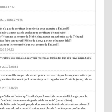
2010 à 17:17
.
 Mars 2010 à 03:56
n n'a pas de certificat de medecin pour exercire a Finland??
oinde a aucun cas de quelconque certificate de medecine!!!
ter"-(comme se nomme le Mohel chez nous)-est authorise par la Tribunal
se faire son travail!!Mèlez de dans,a part un tribunaux laîc??
ageux pour le renommèe à un etat comme le Finland!!
010 à 04:32
 virulente que jamais .nous voici revenu au temps des lois anti juive nazie.honte
rs 2010 à 06:54
core le souffle coupe.cela ne sert plus a rien de critiquer l europe ons sait ce qu
ays antisemites avant qu il ne sois trop tard. rappeler vous? l etoile jaune, cela ne
rs 2010 à 07:20
que Yalta est finie et qu' Israël n'a pas à servir de monnaie d'échange pour le
éfie toi de tes ennemis garde toi de tes amis" (mondialistes).
de l'élite mais du petit peuple alors servie les intérêts de tels amis ne mènent à
cée du nouvel ordre mondial qui ne veut plus de frontière pour profiter des