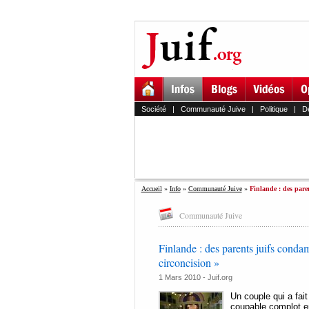
Société
|
Communauté Juive
|
Politique
|
D
Accueil
»
Info
»
Communauté Juive
»
Finlande : des pare
Communauté Juive
Finlande : des parents juifs condam
circoncision »
1 Mars 2010 - Juif.org
Un couple qui a fait
coupable complot en