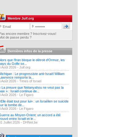
Membre Juif.org
Pas encore membre ? Inscrivez-vous!
Mot de passe perdu ?
Dernières infos de la presse
Alors que l'Iran bloque le détroit d'Ormuz, les
pays du Golfe se...
6 Août 2026 -
Juif.org
Michigan : Le progressiste anti-Israël William
Lawrence remporte la...
6 Août 2026 -
Times of Israel
« La preuve que Netanyahou ne veut pas la
paix » : Israël continue de...
3 Août 2026 -
Le Figaro
«Elle était tout pour lui» : un Israélien se suicide
sur la tombe de...
3 Août 2026 -
Le Figaro
Guerre au Moyen-Orient: un accord a été
trouvé entre Israël et le...
31 Juillet 2026 -
DHNet.be