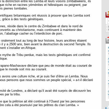
ire la distinction entre les Lemba et leurs voisins zimbabwéens, ils
gue riche en racines yéménites et hébraïques ou peignent, par
rs pierres tombales.
ntifiques britanniques ont réussis à prouver que les Lemba sont
t, grâce à des tests génétiques.
onnes, réside dans le centre du Zimbabwe et dans le nord de
·
nvertis au christianisme, mais continuent à maintenir des
·
n, l’abattage casher ou l’interdiction de porc.
oralement tout au long de leur histoire, leurs ancêtres étaient
te il y a 2500 ans, bien avant la destruction du second Temple. Ils
ent s’installer en Afrique.
 mythe de Tribu perdue, mais les tests génétiques ont confirmé
tique.
avapano-Mashavave déclare que peu de monde était au courant de
it que le monde soit mis au courant.
us avons une culture riche, et je suis fier d’être un Lemba. Nous
 nous pensons que nous sommes un peuple spécial, » a-t-il déclaré
rsité de Londres, a déclaré qu’il avait été surpris de découvrir les
s par la tribu.
ble que la prêtrise ait été continué à l’Ouest par les personnes
e cela a été poursuivi par les prêtres du clan Lemba. »