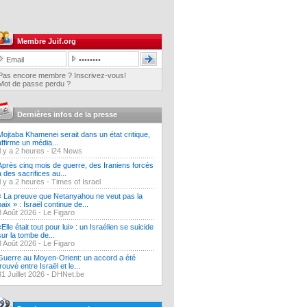
Membre Juif.org
Pas encore membre ? Inscrivez-vous!
Mot de passe perdu ?
Dernières infos de la presse
Mojtaba Khamenei serait dans un état critique,
affirme un média...
Il y a 2 heures -
i24 News
Après cinq mois de guerre, des Iraniens forcés
à des sacrifices au...
Il y a 2 heures -
Times of Israel
« La preuve que Netanyahou ne veut pas la
paix » : Israël continue de...
3 Août 2026 -
Le Figaro
«Elle était tout pour lui» : un Israélien se suicide
sur la tombe de...
3 Août 2026 -
Le Figaro
Guerre au Moyen-Orient: un accord a été
trouvé entre Israël et le...
31 Juillet 2026 -
DHNet.be