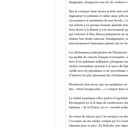
imaginaire, inaugurent une ère de violence ve
Que le comique fasse sienne la lutte anti-escl
stigmatiser le judaïsme et rallier ainsi, pêle
circonstance et antisémites de tous bords, 
ont réduits à un groupe humain apatride dont l
leurs droits à la liberté et à la souveraineté 
qui viennent d’élire démocratiquement un succ
réaliser leur destin national. Amalgamante, si
méconnaissance historique patente qui ne doit
Les déclarations judéophobes de Dieudonné 
ma qualité de citoyen français et européen, or
terre d’un judaïsme millénaire, plongeant ses
clichés orientalistes marinés à la sauce Al-Qa
vieille terre de pluralisme et de syncrétisme
d’histoire les plus glorieuses du christianism
Dieudonné doit savoir que ses anathèmes ne f
des « frères bougnoules », y compris dans l
La réalité empirique offre parfois d’agréables
développées ici et là dans de nombreuses cha
banlieue » de la France, ni ce « monde arabe 
Au terme de séjours que j’ai entrepris ces de
l’occasion de me rendre compte qu’il n’exist
islamiste pure et dure. En Kabylie, une régio