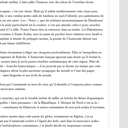
rbale inédite, à faire pâlir l’humour noir des ultras de l’extrême droite.
avagiste, c’est une chose. Mais qu’il utilise insidieusement cette cause pour
-mêle, à son combat petits caïds de banlieue en mal d’identité, pro-palestiniens de
c’en est une autre. Les « Noirs », que les schèmes monomaniaques de Dieudonné
a seule particularité est la couleur, n’ont pas attendu celui-ci pour arracher
quand il l’a fallu. Frantz Fanon doit se retourner dans sa tombe. Les Palestiniens,
esseur à Yasser Arafat, sont en passe de pacifier leurs relations avec Israël et
mpliste et teintée de préjugés racistes, la pensée de l’humoriste dénote une
 pas laisser indifférent.
faites récemment à Alger me choquent profondément. Elles m’interpellent en
iginaire de Kabylie. L’humoriste français ignorait sans doute qu’il foulait la
 racines dans le socle punico-berbère antéislamique de cette région. Pétri de
ïda « branche humoristique », il ne pouvait pas se douter un instant que cette
 religieux abrite la plus ancienne synagogue du monde et l’une des pages
e : saint Augustin et son école de pensée.
ont pas l’unanimité en terre de ceux qu’il identifie à l’emporte-pièce comme
a mouvance arabiste.
 surprises, qui ont le louable mérite de tailler en brèche les thèses dogmatiques
pelles « bien-pensantes » de la République. L’Afrique du Nord n’est ni la «
» enturbanné de Delacroix et autres orientalistes de tout poil avides d’exotisme.
rnières années dans cette partie du globe, notamment en Algérie, j’ai eu
ait pas d’animosité avérée à l’égard des Juifs, sauf dans la mouvance arabo-
n berbérophone contestataire, j’ai plutôt décelé un surprenant courant