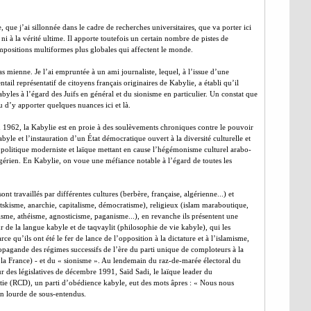
 que j’ai sillonnée dans le cadre de recherches universitaires, que va porter ici
ni à la vérité ultime. Il apporte toutefois un certain nombre de pistes de
mpositions multiformes plus globales qui affectent le monde.
 mienne. Je l’ai empruntée à un ami journaliste, lequel, à l’issue d’une
il représentatif de citoyens français originaires de Kabylie, a établi qu’il
abyles à l’égard des Juifs en général et du sionisme en particulier. Un constat que
u d’y apporter quelques nuances ici et là.
 1962, la Kabylie est en proie à des soulèvements chroniques contre le pouvoir
abyle et l’instauration d’un État démocratique ouvert à la diversité culturelle et
e politique moderniste et laïque mettant en cause l’hégémonisme culturel arabo-
gérien. En Kabylie, on voue une méfiance notable à l’égard de toutes les
sont travaillés par différentes cultures (berbère, française, algérienne...) et
rotskisme, anarchie, capitalisme, démocratisme), religieux (islam maraboutique,
cisme, athéisme, agnosticisme, paganisme...), en revanche ils présentent une
r de la langue kabyle et de taqvaylit (philosophie de vie kabyle), qui les
e qu’ils ont été le fer de lance de l’opposition à la dictature et à l’islamisme,
ropagande des régimes successifs de l’ère du parti unique de comploteurs à la
e la France) - et du « sionisme ». Au lendemain du raz-de-marée électoral du
r des législatives de décembre 1991, Saïd Sadi, le laïque leader du
tie (RCD), un parti d’obédience kabyle, eut des mots âpres : « Nous nous
n lourde de sous-entendus.