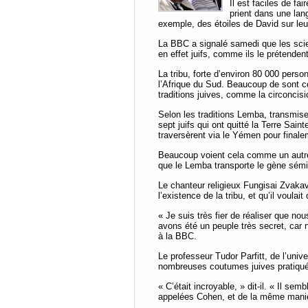
Il est faciles de fa
prient dans une lan
exemple, des étoiles de David sur leu
La BBC
a signalé samedi que les scie
en effet juifs, comme ils le prétenden
La tribu, forte d’environ 80 000 pers
l’Afrique du Sud. Beaucoup de sont co
traditions juives, comme la circoncisio
Selon les traditions Lemba, transmise 
sept juifs qui ont quitté la Terre Sain
traversèrent via le Yémen pour finalem
Beaucoup voient cela comme un autre
que le Lemba transporte le gène sémi
Le chanteur religieux Fungisai Zvak
l’existence de la tribu, et qu’il voula
« Je suis très fier de réaliser que no
avons été un peuple très secret, car
à la BBC.
Le professeur Tudor Parfitt, de l’unive
nombreuses coutumes juives pratiquée
« C’était incroyable, » dit-il. « Il sem
appelées Cohen, et de la même manièr