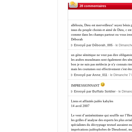
28 commentaires
allélouia, Dieu est merveilleux! soyez bénis 
issus du peuple choisis et aimé de Dieu, c est
comme dans les champs partout ou vous ire
Déborah
Envoyé par Déborah_005
- le Dimanch
un gène sémitique ne veut pas dire obligatoi
les arabes musulmans sont également des sémit
bon je ne suis pas médecin je n'y connais ri
mais les coutumes oui effectivement c'est ét
Envoyé par Anne_011
- le Dimanche 7 
IMPRESSIONNANT
Envoyé par Buffalo Soldier
- le Diman
Liens et affinités judéo kabyles
14 avril 2007
Le vent d’antisémitisme qui souffle sur l’He
les grilles d’analyse des experts les plus avis
spécialistes du décryptage textuel auraient e
imprécations judéophobes de Dieudonné, mu 