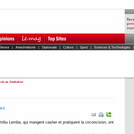
éfense
|
Antisémitisme
|
Diplomatie
|
Culture
|
Sport
|
Sciences & Technologies
ouvée au Zimbabwe
bwe
ribu Lemba, qui mangent casher et pratiquent la circoncision, ont