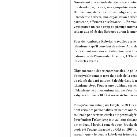
Nourrissant une attitude de rejet viscéral vis
ont développé, très tôt, une sympathie vis-à-
Boumediene, dans un courrier rédigé en plei
l’Académie berbère, une organisation berbéris
parisienne, affirmait en substance : « En voul
vous portez un rude coup au prestige interna
soldats aux côtés des Berbères durant la guerr
Pour de nombreux Kabyles, travaillés par le be
islamisme » qu’il convient de suivre. Au-delà
ils incarnent aussi des modèles réussis de lutt
patrimoine de l’humanité. À ce titre, L’État
les cercles avertis.
Objet méconnu des sciences sociales, le phi
objectivable compte tenu du poids de la censu
de plomb du parti unique. Palpable dans la mo
islamisme. Avec l’ouver ture politique surve
l’islamisme, le philosionisme kabyle s’est ins
kabyles comme le RCD et ses relais berbéri
Plus qu’aucun autre parti kabyle, le RCD s’e
dont certaines personnalités influentes ont m
soutenue par certains cercles dirigeants algér
Pourfendant l’islamisme tout au long des ann
ont endeuillé Israël à cette époque. Proche 
avoir été l’otage miraculé du GIA en 1994, c
arguant que « le peuple kabyle est frère de 