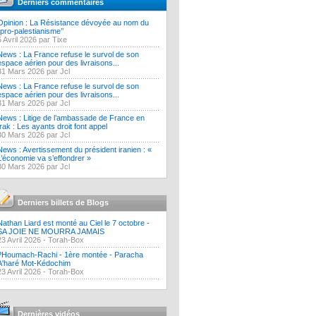
Derniers commentaires
Opinion : La Résistance dévoyée au nom du
‘’pro-palestianisme’’
5 Avril 2026 par Tixe
News : La France refuse le survol de son
espace aérien pour des livraisons...
31 Mars 2026 par Jcl
News : La France refuse le survol de son
espace aérien pour des livraisons...
31 Mars 2026 par Jcl
News : Litige de l’ambassade de France en
Irak : Les ayants droit font appel
30 Mars 2026 par Jcl
News : Avertissement du président iranien : «
L’économie va s’effondrer »
30 Mars 2026 par Jcl
Derniers billets de Blogs
Nathan Liard est monté au Ciel le 7 octobre -
SA JOIE NE MOURRA JAMAIS
23 Avril 2026 -
Torah-Box
?Houmach-Rachi - 1ère montée - Paracha
A'haré Mot-Kédochim
23 Avril 2026 -
Torah-Box
Dernières vidéos