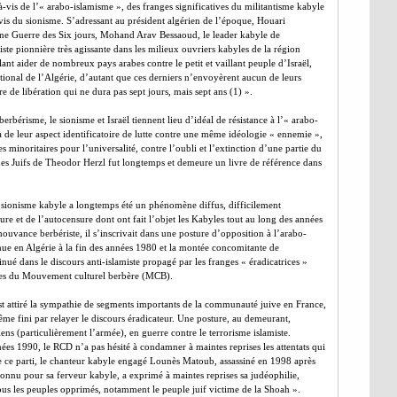
-à-vis de l’« arabo-islamisme », des franges significatives du militantisme kabyle
vis du sionisme. S’adressant au président algérien de l’époque, Houari
ne Guerre des Six jours, Mohand Arav Bessaoud, le leader kabyle de
te pionnière très agissante dans les milieux ouvriers kabyles de la région
ant aider de nombreux pays arabes contre le petit et vaillant peuple d’Israël,
tional de l’Algérie, d’autant que ces derniers n’envoyèrent aucun de leurs
e de libération qui ne dura pas sept jours, mais sept ans (1) ».
rbérisme, le sionisme et Israël tiennent lieu d’idéal de résistance à l’« arabo-
 de leur aspect identificatoire de lutte contre une même idéologie « ennemie »,
es minoritaires pour l’universalité, contre l’oubli et l’extinction d’une partie du
 des Juifs de Theodor Herzl fut longtemps et demeure un livre de référence dans
losionisme kabyle a longtemps été un phénomène diffus, difficilement
re et de l’autocensure dont ont fait l’objet les Kabyles tout au long des années
uvance berbériste, il s’inscrivait dans une posture d’opposition à l’arabo-
nue en Algérie à la fin des années 1980 et la montée concomitante de
inué dans le discours anti-islamiste propagé par les franges « éradicatrices »
stes du Mouvement culturel berbère (MCB).
st attiré la sympathie de segments importants de la communauté juive en France,
ême fini par relayer le discours éradicateur. Une posture, au demeurant,
iens (particulièrement l’armée), en guerre contre le terrorisme islamiste.
ées 1990, le RCD n’a pas hésité à condamner à maintes reprises les attentats qui
de ce parti, le chanteur kabyle engagé Lounès Matoub, assassiné en 1998 après
onnu pour sa ferveur kabyle, a exprimé à maintes reprises sa judéophilie,
tous les peuples opprimés, notamment le peuple juif victime de la Shoah ».