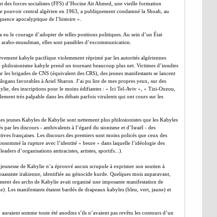
nt des forces socialistes (FFS) d’Hocine Ait Ahmed, une vieille formation
e le pouvoir central algérien en 1963, a publiquement condamné la Shoah, au
quence apocalyptique de l’histoire ».
eu le courage d’adopter de telles positions politiques. Au sein d’un État
t arabo-musulman, elles sont passibles d’excommunication.
èvement kabyle pacifique violemment réprimé par les autorités algériennes
 le philosionisme kabyle prend un tournant beaucoup plus net. Victimes d’insultes
ar les brigades de CNS (équivalent des CRS), des jeunes manifestants se lancent
logans favorables à Ariel Sharon. J’ai pu lire de mes propres yeux, sur des
lie, des inscriptions pour le moins édifiantes : « Ici Tel-Aviv », « Tizi-Ouzou,
lement très palpable dans les débats parfois virulents qui ont cours sur les
les jeunes Kabyles de Kabylie sont nettement plus philosionistes que les Kabyles
par les discours - ambivalents à l’égard du sionisme et d’Israël - des
iatives françaises. Les discours des premiers sont moins policés que ceux des
nsommé la rupture avec l’identité « beure » dans laquelle l’idéologie des
eaders d’organisations antiracistes, artistes, sportifs...).
a jeunesse de Kabylie n’a éprouvé aucun scrupule à exprimer son soutien à
 baassiste irakienne, identifiée au génocide kurde. Quelques mois auparavant,
ement des archs de Kabylie avait organisé une imposante manifestation de
). Les manifestants étaient bardés de drapeaux kabyles (bleu, vert, jaune) et
n auraient somme toute été anodins s’ils n’avaient pas revêtu les contours d’un