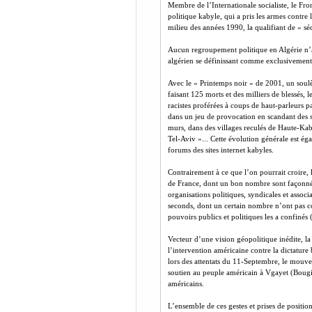
Membre de l’Internationale socialiste, le Fro
politique kabyle, qui a pris les armes contr
milieu des années 1990, la qualifiant de « sé
Aucun regroupement politique en Algérie n’a 
algérien se définissant comme exclusivemen
Avec le « Printemps noir » de 2001, un soul
faisant 125 morts et des milliers de blessés,
racistes proférées à coups de haut-parleurs p
dans un jeu de provocation en scandant des s
murs, dans des villages reculés de Haute-Kaby
Tel-Aviv »... Cette évolution générale est éga
forums des sites internet kabyles.
Contrairement à ce que l’on pourrait croire, 
de France, dont un bon nombre sont façonnés 
organisations politiques, syndicales et assoc
seconds, dont un certain nombre n’ont pas co
pouvoirs publics et politiques les a confinés (l
Vecteur d’une vision géopolitique inédite, l
l’intervention américaine contre la dictature
lors des attentats du 11-Septembre, le mouv
soutien au peuple américain à Vgayet (Bougie
américains.
L’ensemble de ces gestes et prises de positio