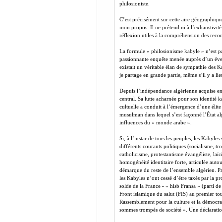
philosioniste.
C’est précisément sur cette aire géographique,
mon propos. Il ne prétend ni à l’exhaustivité 
réflexion utiles à la compréhension des reco
La formule « philosionisme kabyle » n’est pas
passionnante enquête menée auprès d’un éventa
existait un véritable élan de sympathie des K
je partage en grande partie, même s’il y a lie
Depuis l’indépendance algérienne acquise en
central. Sa lutte acharnée pour son identité k
cultuelle a conduit à l’émergence d’une élit
musulman dans lequel s’est façonné l’État al
influences du « monde arabe ».
Si, à l’instar de tous les peuples, les Kabyles 
différents courants politiques (socialisme, t
catholicisme, protestantisme évangéliste, laï
homogénéité identitaire forte, articulée autou
démarque du reste de l’ensemble algérien. Parc
les Kabyles n’ont cessé d’être taxés par la p
solde de la France - « hisb Fransa » (parti d
Front islamique du salut (FIS) au premier tou
Rassemblement pour la culture et la démocra
sommes trompés de société ». Une déclaratio