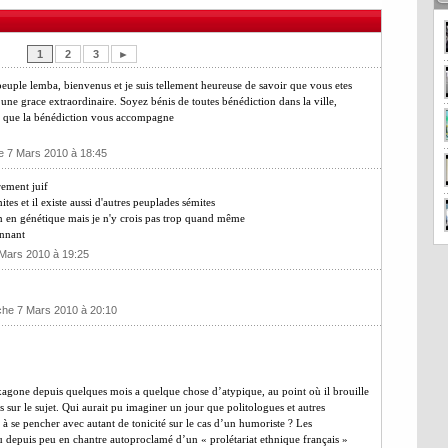
1
2
3
►
peuple lemba, bienvenus et je suis tellement heureuse de savoir que vous etes
 une grace extraordinaire. Soyez bénis de toutes bénédiction dans la ville,
z que la bénédiction vous accompagne
e 7 Mars 2010 à 18:45
rement juif
es et il existe aussi d'autres peuplades sémites
en en génétique mais je n'y crois pas trop quand même
onnant
Mars 2010 à 19:25
che 7 Mars 2010 à 20:10
xagone depuis quelques mois a quelque chose d’atypique, au point où il brouille
és sur le sujet. Qui aurait pu imaginer un jour que politologues et autres
u à se pencher avec autant de tonicité sur le cas d’un humoriste ? Les
depuis peu en chantre autoproclamé d’un « prolétariat ethnique français »