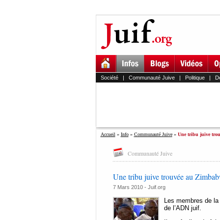
Société
|
Communauté Juive
|
Politique
|
D
Accueil
»
Info
»
Communauté Juive
»
Une tribu juive tr
Communauté Juive
Une tribu juive trouvée au Zimba
7 Mars 2010 - Juif.org
Les membres de la t
de l’ADN juif.