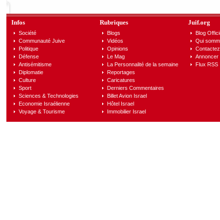
Infos
Rubriques
Juif.org
Société
Blogs
Blog Offici
Communauté Juive
Vidéos
Qui somm
Politique
Opinions
Contactez
Défense
Le Mag
Annoncer s
Antisémitisme
La Personnalité de la semaine
Flux RSS
Diplomatie
Reportages
Culture
Caricatures
Sport
Derniers Commentaires
Sciences & Technologies
Billet Avion Israel
Economie Israélienne
Hôtel Israel
Voyage & Tourisme
Immobilier Israel