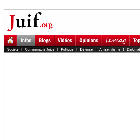
Société
|
Communauté Juive
|
Politique
|
Défense
|
Antisémitisme
|
Diplomat