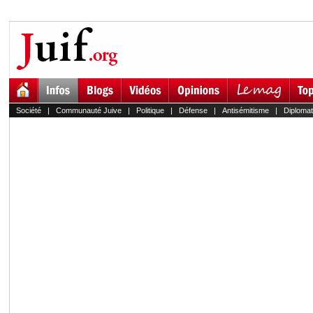
Société
|
Communauté Juive
|
Politique
|
Défense
|
Antisémitisme
|
Diplomat