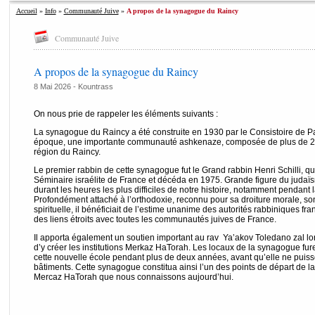
Accueil
»
Info
»
Communauté Juive
»
A propos de la synagogue du Raincy
Communauté Juive
A propos de la synagogue du Raincy
8 Mai 2026 -
Kountrass
On nous prie de rappeler les éléments suivants :
La synagogue du Raincy a été construite en 1930 par le Consistoire de Pa
époque, une importante communauté ashkenaze, composée de plus de 200 
région du Raincy.
Le premier rabbin de cette synagogue fut le Grand rabbin Henri Schilli, qui
Séminaire israélite de France et décéda en 1975. Grande figure du judaïsm
durant les heures les plus difficiles de notre histoire, notamment pendan
Profondément attaché à l’orthodoxie, reconnu pour sa droiture morale, son
spirituelle, il bénéficiait de l’estime unanime des autorités rabbiniques f
des liens étroits avec toutes les communautés juives de France.
Il apporta également un soutien important au rav Ya’akov Toledano zal lorsq
d’y créer les institutions Merkaz HaTorah. Les locaux de la synagogue fure
cette nouvelle école pendant plus de deux années, avant qu’elle ne puisse
bâtiments. Cette synagogue constitua ainsi l’un des points de départ de 
Mercaz HaTorah que nous connaissons aujourd’hui.