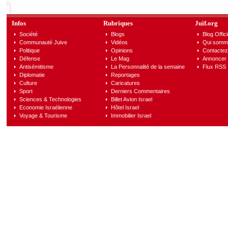
Infos
Rubriques
Juif.org
Société
Blogs
Blog Offici
Communauté Juive
Vidéos
Qui somm
Politique
Opinions
Contactez
Défense
Le Mag
Annoncer s
Antisémitisme
La Personnalité de la semaine
Flux RSS
Diplomatie
Reportages
Culture
Caricatures
Sport
Derniers Commentaires
Sciences & Technologies
Billet Avion Israel
Economie Israélienne
Hôtel Israel
Voyage & Tourisme
Immobilier Israel