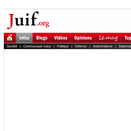
Société
|
Communauté Juive
|
Politique
|
Défense
|
Antisémitisme
|
Diplomat