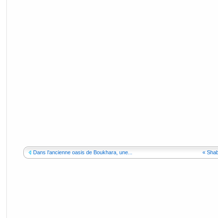
Dans l’ancienne oasis de Boukhara, une...
« Shab