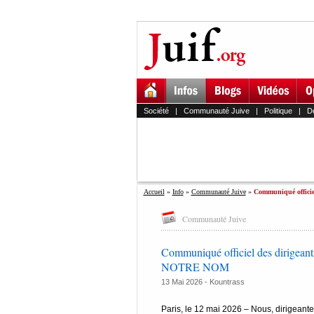
Société
|
Communauté Juive
|
Politique
|
D
Accueil
»
Info
»
Communauté Juive
»
Communiqué officiel 
Communauté Juive
Communiqué officiel des dirigeant
NOTRE NOM
13 Mai 2026 -
Kountrass
Paris, le 12 mai 2026 – Nous, dirigeantes