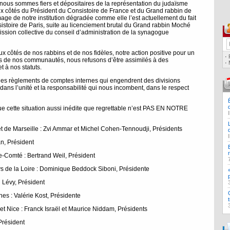
t nous sommes fiers et dépositaires de la représentation du judaïsme
ux côtés du Président du Consistoire de France et du Grand rabbin de
age de notre institution dégradée comme elle l’est actuellement du fait
istoire de Paris, suite au licenciement brutal du Grand rabbin Moché
ssion collective du conseil d’administration de la synagogue
ux côtés de nos rabbins et de nos fidèles, notre action positive pour un
·
s de nos communautés, nous refusons d’être assimilés à des
·
 à nos statuts.
des règlements de comptes internes qui engendrent des divisions
r dans l’unité et la responsabilité qui nous incombent, dans le respect
ue cette situation aussi inédite que regrettable n’est PAS EN NOTRE
t de Marseille : Zvi Ammar et Michel Cohen-Tennoudji, Présidents
n, Président
-Comté : Bertrand Weil, Président
s de la Loire : Dominique Beddock Siboni, Présidente
 Lévy, Président
s : Valérie Kost, Présidente
et Nice : Franck Israël et Maurice Niddam, Présidents
Président