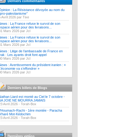
Derniers commentaires
Opinion : La Résistance dévoyée au nom du
‘’pro-palestianisme’’
5 Avril 2026 par Tixe
News : La France refuse le survol de son
espace aérien pour des livraisons...
31 Mars 2026 par Jcl
News : La France refuse le survol de son
espace aérien pour des livraisons...
31 Mars 2026 par Jcl
News : Litige de l’ambassade de France en
Irak : Les ayants droit font appel
30 Mars 2026 par Jcl
News : Avertissement du président iranien : «
L’économie va s’effondrer »
30 Mars 2026 par Jcl
Derniers billets de Blogs
Nathan Liard est monté au Ciel le 7 octobre -
SA JOIE NE MOURRA JAMAIS
23 Avril 2026 -
Torah-Box
?Houmach-Rachi - 1ère montée - Paracha
A'haré Mot-Kédochim
23 Avril 2026 -
Torah-Box
Dernières vidéos