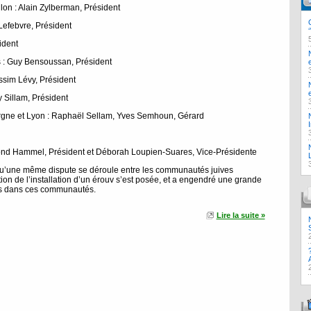
on : Alain Zylberman, Président
 Lefebvre, Président
ident
s : Guy Bensoussan, Président
ssim Lévy, Président
y Sillam, Président
rgne et Lyon : Raphaël Sellam, Yves Semhoun, Gérard
ond Hammel, Président et Déborah Loupien-Suares, Vice-Présidente
’une même dispute se déroule entre les communautés juives
ion de l’installation d’un érouv s’est posée, et a engendré une grande
és dans ces communautés.
Lire la suite »