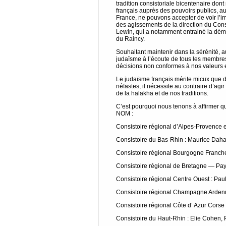
tradition consistoriale bicentenaire don
français auprès des pouvoirs publics, a
France, ne pouvons accepter de voir l’im
des agissements de la direction du Cons
Lewin, qui a notamment entrainé la démi
du Raincy.
Souhaitant maintenir dans la sérénité, a
judaïsme à l’écoute de tous les membre
décisions non conformes à nos valeurs et
Le judaïsme français mérite micux que 
néfastes, il nécessite au contraire d’agi
de la halakha et de nos traditions.
C’est pourquoi nous tenons à affirmer q
NOM :
Consistoire régional d’Alpes-Provence e
Consistoire du Bas-Rhin : Maurice Daha
Consistoire régional Bourgogne Franche
Consistoire régional de Bretagne — Pay
Consistoire régional Centre Ouest : Paul
Consistoire régional Champagne Ardenne
Consistoire régional Côte d’ Azur Corse 
Consistoire du Haut-Rhin : Elie Cohen, 