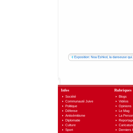
Exposition: Noa Eshkol, la danseuse qui..
Infos
Rubriques
Société
Blogs
Communauté Juive
Vidéos
Politique
Opinions
Défense
Le Mag
Antisémitisme
La Person
Diplomatie
Reportag
Culture
Caricatur
Sport
Derniers