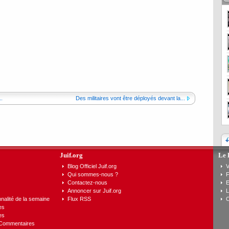
.
Des militaires vont être déployés devant la...
Juif.org
Le 
Blog Officiel Juif.org
V
Qui sommes-nous ?
F
Contactez-nous
E
Annoncer sur Juif.org
L
nalité de la semaine
Flux RSS
C
es
es
 Commentaires