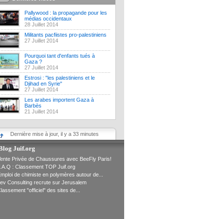
Pallywood : la propagande pour les
médias occidentaux
28 Juillet 2014
Militants pacfiistes pro-palestiniens
27 Juillet 2014
Pourquoi tant d'enfants tués à
Gaza ?
27 Juillet 2014
Estrosi : "les palestiniens et le
Djihad en Syrie"
27 Juillet 2014
Les arabes importent Gaza à
Barbès
21 Juillet 2014
Dernière mise à jour, il y a 33 minutes
Blog Juif.org
ente Privée de Chaussures avec BeeFly Paris!
.A.Q : Classement TOP Juif.org
mploi de chimiste en polymères autour de...
ev Consulting recrute sur Jerusalem
lassement "officiel" des sites de...