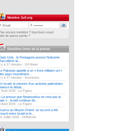
Membre Juif.org
Pas encore membre ? Inscrivez-vous!
Mot de passe perdu ?
Dernières infos de la presse
États-Unis : le Pentagone presse l'industrie
d'accélérer la...
Il y a 17 minutes -
i24 News
Le Pakistan appelle à un « front militaire uni »
des pays musulmans...
Il y a 17 minutes -
Kountrass
En Israël, le meurtre d'un activiste palestinien
relance le débat...
7 Août 2026 -
Le Figaro
« La preuve que Netanyahou ne veut pas la
paix » : Israël continue de...
3 Août 2026 -
Le Figaro
Guerre au Moyen-Orient: un accord a été
trouvé entre Israël et le...
31 Juillet 2026 -
DHNet.be