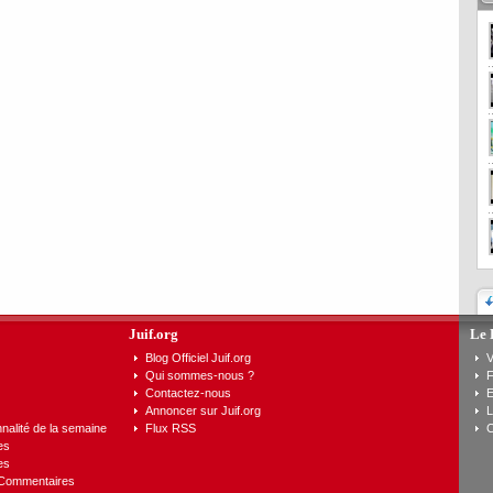
Juif.org
Le 
Blog Officiel Juif.org
V
Qui sommes-nous ?
F
Contactez-nous
E
Annoncer sur Juif.org
L
nalité de la semaine
Flux RSS
C
es
es
 Commentaires