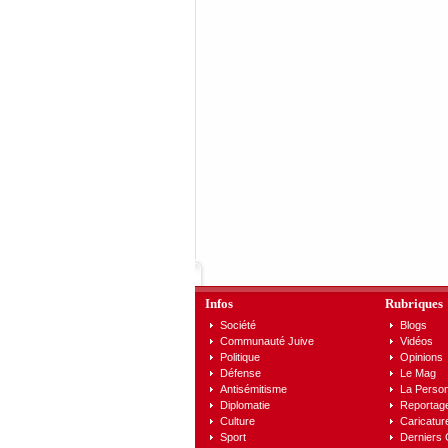
Infos
Rubriques
Société
Blogs
Communauté Juive
Vidéos
Politique
Opinions
Défense
Le Mag
Antisémitisme
La Person
Diplomatie
Reportag
Culture
Caricatur
Sport
Derniers