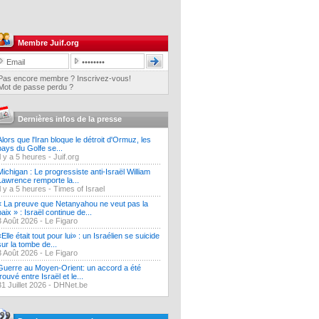
Membre Juif.org
Pas encore membre ? Inscrivez-vous!
Mot de passe perdu ?
Dernières infos de la presse
Alors que l'Iran bloque le détroit d'Ormuz, les
pays du Golfe se...
Il y a 5 heures -
Juif.org
Michigan : Le progressiste anti-Israël William
Lawrence remporte la...
Il y a 5 heures -
Times of Israel
« La preuve que Netanyahou ne veut pas la
paix » : Israël continue de...
3 Août 2026 -
Le Figaro
«Elle était tout pour lui» : un Israélien se suicide
sur la tombe de...
3 Août 2026 -
Le Figaro
Guerre au Moyen-Orient: un accord a été
trouvé entre Israël et le...
31 Juillet 2026 -
DHNet.be