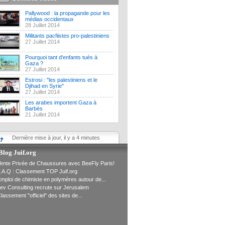
Pallywood : la propagande pour les
médias occidentaux
28 Juillet 2014
Militants pacfiistes pro-palestiniens
27 Juillet 2014
Pourquoi tant d'enfants tués à
Gaza ?
27 Juillet 2014
Estrosi : "les palestiniens et le
Djihad en Syrie"
27 Juillet 2014
Les arabes importent Gaza à
Barbès
21 Juillet 2014
Dernière mise à jour, il y a 4 minutes
Blog Juif.org
ente Privée de Chaussures avec BeeFly Paris!
.A.Q : Classement TOP Juif.org
mploi de chimiste en polymères autour de...
ev Consulting recrute sur Jerusalem
lassement "officiel" des sites de...