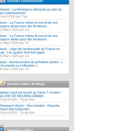
Derniers commentaires
Opinion : La Résistance dévoyée au nom du
‘’pro-palestianisme’’
5 Avril 2026 par Tixe
News : La France refuse le survol de son
espace aérien pour des livraisons...
31 Mars 2026 par Jcl
News : La France refuse le survol de son
espace aérien pour des livraisons...
31 Mars 2026 par Jcl
News : Litige de l’ambassade de France en
Irak : Les ayants droit font appel
30 Mars 2026 par Jcl
News : Avertissement du président iranien : «
L’économie va s’effondrer »
30 Mars 2026 par Jcl
Derniers billets de Blogs
Nathan Liard est monté au Ciel le 7 octobre -
SA JOIE NE MOURRA JAMAIS
23 Avril 2026 -
Torah-Box
?Houmach-Rachi - 1ère montée - Paracha
A'haré Mot-Kédochim
23 Avril 2026 -
Torah-Box
Dernières vidéos