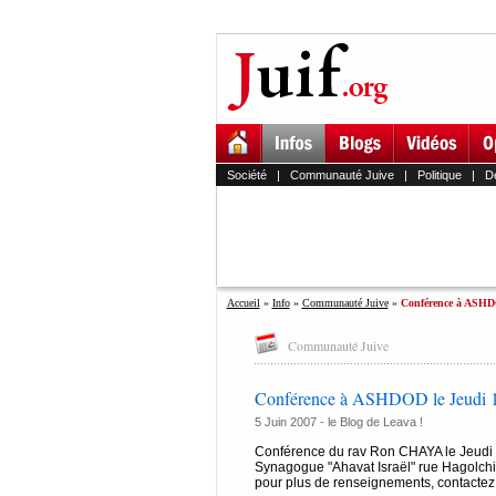
Société
|
Communauté Juive
|
Politique
|
D
Accueil
»
Info
»
Communauté Juive
»
Conférence à ASHDO
Communauté Juive
Conférence à ASHDOD le Jeudi 1
5 Juin 2007 -
le Blog de Leava !
Conférence du rav Ron CHAYA le Jeudi 
Synagogue "Ahavat Israël" rue Hagolchim 
pour plus de renseignements, contactez