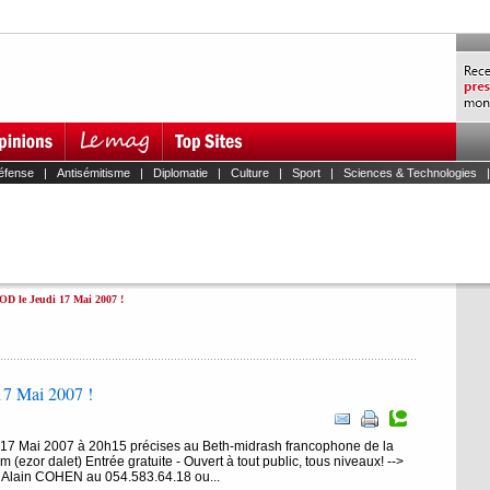
éfense
|
Antisémitisme
|
Diplomatie
|
Culture
|
Sport
|
Sciences & Technologies
D le Jeudi 17 Mai 2007 !
7 Mai 2007 !
17 Mai 2007 à 20h15 précises au Beth-midrash francophone de la
(ezor dalet) Entrée gratuite - Ouvert à tout public, tous niveaux! -->
 Alain COHEN au 054.583.64.18 ou...