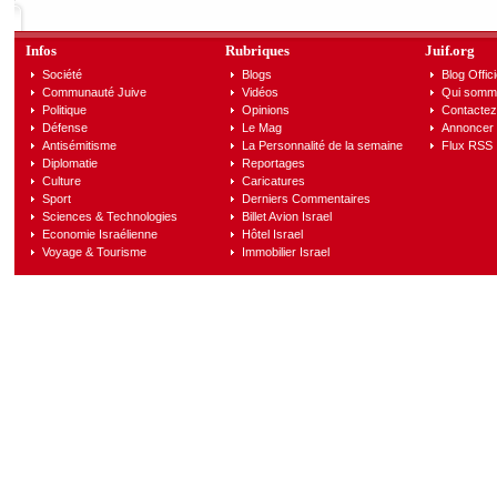
Infos
Rubriques
Juif.org
Société
Blogs
Blog Offici
Communauté Juive
Vidéos
Qui somm
Politique
Opinions
Contactez
Défense
Le Mag
Annoncer s
Antisémitisme
La Personnalité de la semaine
Flux RSS
Diplomatie
Reportages
Culture
Caricatures
Sport
Derniers Commentaires
Sciences & Technologies
Billet Avion Israel
Economie Israélienne
Hôtel Israel
Voyage & Tourisme
Immobilier Israel