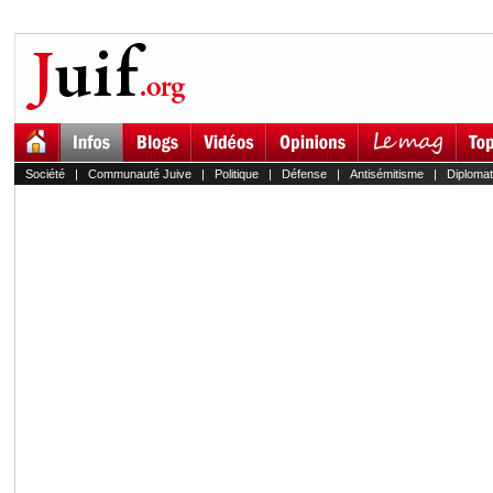
Société
|
Communauté Juive
|
Politique
|
Défense
|
Antisémitisme
|
Diplomat