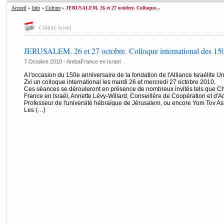
Accueil
»
Info
»
Culture
»
JERUSALEM. 26 et 27 octobre. Colloque...
Culture Israël
JERUSALEM. 26 et 27 octobre. Colloque international des 150
7 Octobre 2010 -
AmbaFrance en Israel
A l'occasion du 150e anniversaire de la fondation de l'Alliance Israélite Univ
Zvi un colloque international les mardi 26 et mercredi 27 octobre 2010.
Ces séances se dérouleront en présence de nombreux invités tels que C
France en Israël, Annette Lévy-Willard, Conseillère de Coopération et d'Act
Professeur de l'université hébraïque de Jérusalem, ou encore Yom Tov Assis
Les (…)