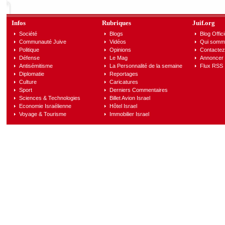
Infos
Rubriques
Juif.org
Société
Blogs
Blog Offici
Communauté Juive
Vidéos
Qui somm
Politique
Opinions
Contactez
Défense
Le Mag
Annoncer s
Antisémitisme
La Personnalité de la semaine
Flux RSS
Diplomatie
Reportages
Culture
Caricatures
Sport
Derniers Commentaires
Sciences & Technologies
Billet Avion Israel
Economie Israélienne
Hôtel Israel
Voyage & Tourisme
Immobilier Israel