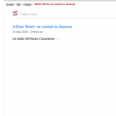
Accueil
»
Info
»
Culture
»
Affaire Bruel: on connaît la chanson
Culture Israël
Affaire Bruel: on connaît la chanson
20 Mai 2026 -
DHNet.be
Un édito d\\\'Alexis Carantonis. ...