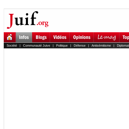
Société
|
Communauté Juive
|
Politique
|
Défense
|
Antisémitisme
|
Diplomat