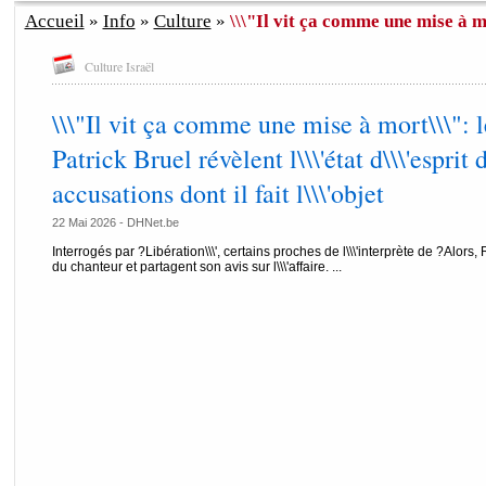
Accueil
»
Info
»
Culture
»
\\\"Il vit ça comme une mise à mor
Culture Israël
\\\"Il vit ça comme une mise à mort\\\": 
Patrick Bruel révèlent l\\\'état d\\\'esprit
accusations dont il fait l\\\'objet
22 Mai 2026 -
DHNet.be
Interrogés par ?Libération\\\', certains proches de l\\\'interprète de ?Alors
du chanteur et partagent son avis sur l\\\'affaire. ...