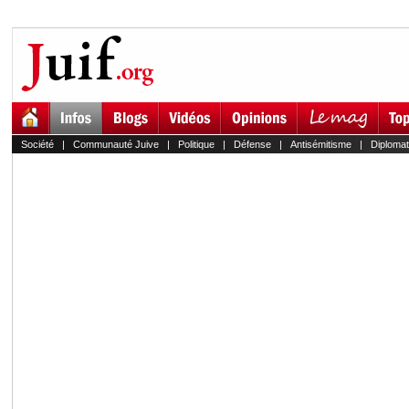
Société
|
Communauté Juive
|
Politique
|
Défense
|
Antisémitisme
|
Diplomat