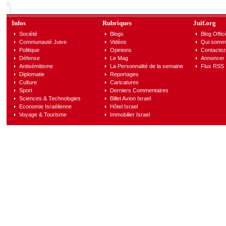
Infos
Rubriques
Juif.org
Société
Blogs
Blog Offici
Communauté Juive
Vidéos
Qui somm
Politique
Opinions
Contactez
Défense
Le Mag
Annoncer s
Antisémitisme
La Personnalité de la semaine
Flux RSS
Diplomatie
Reportages
Culture
Caricatures
Sport
Derniers Commentaires
Sciences & Technologies
Billet Avion Israel
Economie Israélienne
Hôtel Israel
Voyage & Tourisme
Immobilier Israel