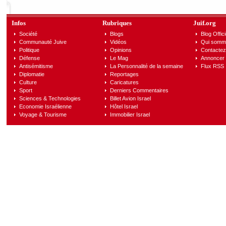
Infos
Rubriques
Juif.org
Société
Blogs
Blog Offici
Communauté Juive
Vidéos
Qui somm
Politique
Opinions
Contactez
Défense
Le Mag
Annoncer s
Antisémitisme
La Personnalité de la semaine
Flux RSS
Diplomatie
Reportages
Culture
Caricatures
Sport
Derniers Commentaires
Sciences & Technologies
Billet Avion Israel
Economie Israélienne
Hôtel Israel
Voyage & Tourisme
Immobilier Israel