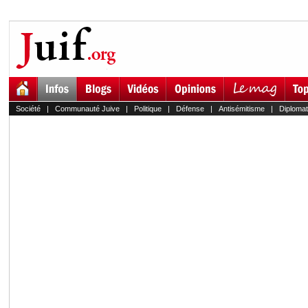
Société
|
Communauté Juive
|
Politique
|
Défense
|
Antisémitisme
|
Diplomat