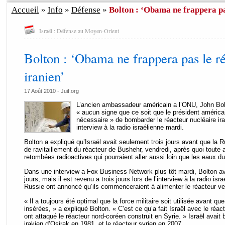
Accueil
»
Info
»
Défense
»
Bolton : ‘Obama ne frappera pas
Israël : Défense au Moyen-Orient
Bolton : ‘Obama ne frappera pas le ré
iranien’
17 Août 2010 - Juif.org
L’ancien ambassadeur américain a l’ONU, John Bolto
« aucun signe que ce soit que le président américa
nécessaire » de bombarder le réacteur nucléaire ir
interview à la radio israélienne mardi.
Bolton a expliqué qu’Israël avait seulement trois jours avant que l
de ravitaillement du réacteur de Bushehr, vendredi, après quoi toute 
retombées radioactives qui pourraient aller aussi loin que les eaux d
Dans une interview a Fox Business Network plus tôt mardi, Bolton avait
jours, mais il est revenu a trois jours lors de l’interview à la radio isra
Russie ont annoncé qu’ils commenceraient à alimenter le réacteur ve
« Il a toujours été optimal que la force militaire soit utilisée avant q
insérées, » a expliqué Bolton. « C’est ce qu’a fait Israël avec le réac
ont attaqué le réacteur nord-coréen construit en Syrie. » Israël avait
irakien d’Osirak en 1981, et le réacteur syrien en 2007.