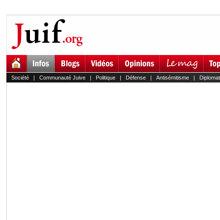
Société
|
Communauté Juive
|
Politique
|
Défense
|
Antisémitisme
|
Diplomat