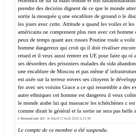
retiendra de lui sa main tendue et son sallamoualiku
prendre des decisins dignent de ce que le monde att
sortie la mosquée q une encablure de ground o le disq
les jours avec cette. Attitude a quand les voiles et le
américains ne comprenent plus rien avec cet homme q
peux de temps quant aux russes Poutine roule a voile 
homme dangereux qui croit qu il doit rivaliser encore
retard et il veux aussi rentrer en UE pour faire qu oi a
ses désordres des prisoniers malades du sida abandonn
une encablure de Moscou et pas même d' infrastruture
est axée sur la terreur envers ses citoyens le développ
fer avec ses voisins Grace a ce qui ressemble a des ex
autre ethniques cet homme est dangereu il veux coûte 
le monde arabe lui qui massacre les tchétchènes c est
comme dirait le général et la sortie ne sera pas belle 
Envoyé par Jcl
- le Mardi 17 Août 2010 à 21:40
Le compte de ce membre a été suspendu.