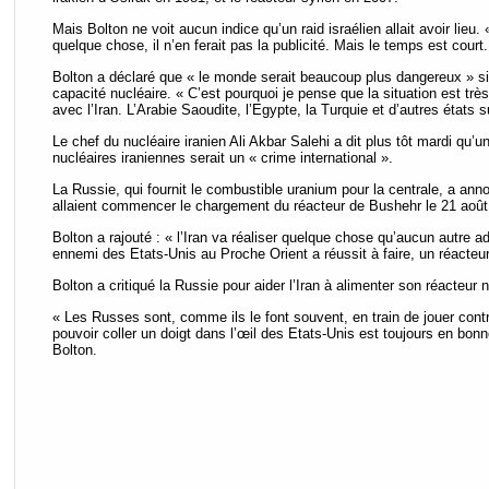
Mais Bolton ne voit aucun indice qu’un raid israélien allait avoir lieu. «
quelque chose, il n’en ferait pas la publicité. Mais le temps est court.
Bolton a déclaré que « le monde serait beaucoup plus dangereux » si l
capacité nucléaire. « C’est pourquoi je pense que la situation est très
avec l’Iran. L’Arabie Saoudite, l’Egypte, la Turquie et d’autres états s
Le chef du nucléaire iranien Ali Akbar Salehi a dit plus tôt mardi qu’un
nucléaires iraniennes serait un « crime international ».
La Russie, qui fournit le combustible uranium pour la centrale, a ann
allaient commencer le chargement du réacteur de Bushehr le 21 août
Bolton a rajouté : « l’Iran va réaliser quelque chose qu’aucun autre ad
ennemi des Etats-Unis au Proche Orient a réussit à faire, un réacteur
Bolton a critiqué la Russie pour aider l’Iran à alimenter son réacteur n
« Les Russes sont, comme ils le font souvent, en train de jouer contr
pouvoir coller un doigt dans l’œil des Etats-Unis est toujours en bo
Bolton.