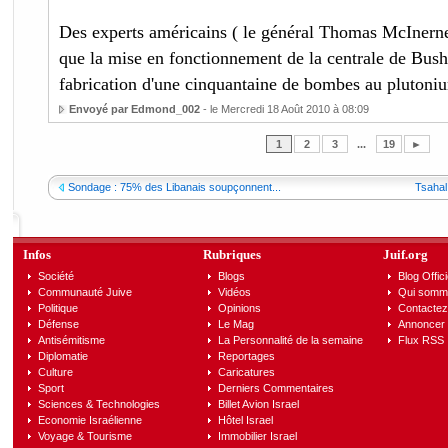
Des experts américains ( le général Thomas McInerne
que la mise en fonctionnement de la centrale de Bushe
fabrication d'une cinquantaine de bombes au plutoni
Envoyé par Edmond_002
- le Mercredi 18 Août 2010 à 08:09
1
2
3
...
19
►
Sondage : 75% des Libanais soupçonnent...
Tsahal
Infos
Rubriques
Juif.org
Société
Blogs
Blog Offici
Communauté Juive
Vidéos
Qui somm
Politique
Opinions
Contactez
Défense
Le Mag
Annoncer s
Antisémitisme
La Personnalité de la semaine
Flux RSS
Diplomatie
Reportages
Culture
Caricatures
Sport
Derniers Commentaires
Sciences & Technologies
Billet Avion Israel
Economie Israélienne
Hôtel Israel
Voyage & Tourisme
Immobilier Israel