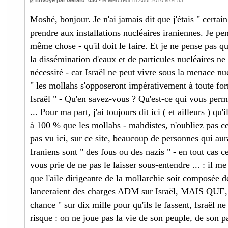
Envoyé par Gerard_030
- le Mercredi 18 Août 2010 à 04:53
Moshé, bonjour. Je n'ai jamais dit que j'étais " certain 
prendre aux installations nucléaires iraniennes. Je pen
même chose - qu'il doit le faire. Et je ne pense pas que
la dissémination d'eaux et de particules nucléaires ne
nécessité - car Israël ne peut vivre sous la menace nu
" les mollahs s'opposeront impérativement à toute for
Israël " - Qu'en savez-vous ? Qu'est-ce qui vous perme
... Pour ma part, j'ai toujours dit ici ( et ailleurs ) qu'
à 100 % que les mollahs - mahdistes, n'oubliez pas cel
pas vu ici, sur ce site, beaucoup de personnes qui au
Iraniens sont " des fous ou des nazis " - en tout cas 
vous prie de ne pas le laisser sous-entendre ... : il me s
que l'aile dirigeante de la mollarchie soit composée d
lanceraient des charges ADM sur Israël, MAIS QUE, 
chance " sur dix mille pour qu'ils le fassent, Israël n
risque : on ne joue pas la vie de son peuple, de son pa