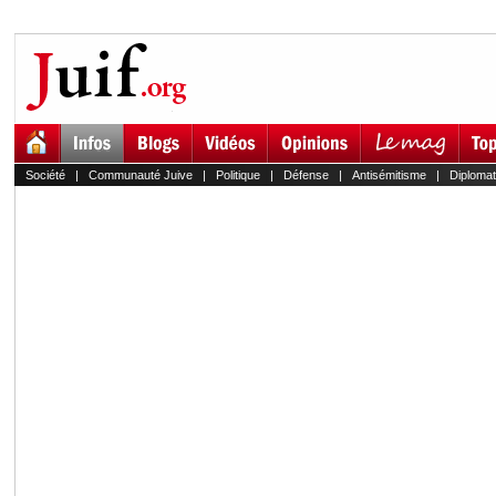
Société
|
Communauté Juive
|
Politique
|
Défense
|
Antisémitisme
|
Diplomat