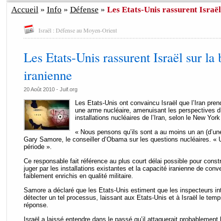
Accueil
»
Info
»
Défense
»
Les Etats-Unis rassurent Israël
Israël : Défense au Moyen-Orient
Les Etats-Unis rassurent Israël sur l
iranienne
20 Août 2010 - Juif.org
Les Etats-Unis ont convaincu Israël que l’Iran prend
une arme nucléaire, amenuisant les perspectives d’
installations nucléaires de l’Iran, selon le New Yor
« Nous pensons qu’ils sont a au moins un an (d’un
Gary Samore, le conseiller d’Obama sur les questions nucléaires. « 
période ».
Ce responsable fait référence au plus court délai possible pour const
juger par les installations existantes et la capacité iranienne de conv
faiblement enrichis en qualité militaire.
Samore a déclaré que les Etats-Unis estiment que les inspecteurs in
détecter un tel processus, laissant aux Etats-Unis et à Israël le tem
réponse.
Israël a laissé entendre dans le passé qu’il attaquerait probablement l