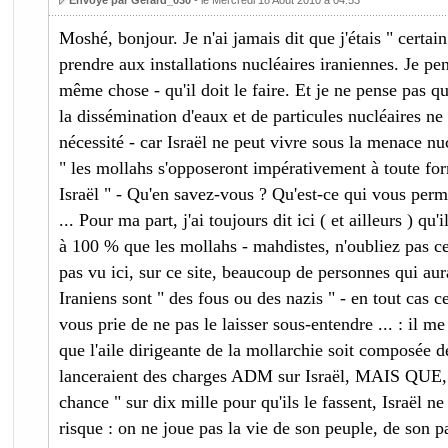
Envoyé par Gerard_030
- le Mercredi 18 Août 2010 à 04:53
Moshé, bonjour. Je n'ai jamais dit que j'étais " certain 
prendre aux installations nucléaires iraniennes. Je pen
même chose - qu'il doit le faire. Et je ne pense pas que
la dissémination d'eaux et de particules nucléaires ne
nécessité - car Israël ne peut vivre sous la menace nu
" les mollahs s'opposeront impérativement à toute for
Israël " - Qu'en savez-vous ? Qu'est-ce qui vous perme
... Pour ma part, j'ai toujours dit ici ( et ailleurs ) qu'
à 100 % que les mollahs - mahdistes, n'oubliez pas cel
pas vu ici, sur ce site, beaucoup de personnes qui au
Iraniens sont " des fous ou des nazis " - en tout cas 
vous prie de ne pas le laisser sous-entendre ... : il me s
que l'aile dirigeante de la mollarchie soit composée d
lanceraient des charges ADM sur Israël, MAIS QUE, 
chance " sur dix mille pour qu'ils le fassent, Israël n
risque : on ne joue pas la vie de son peuple, de son pa