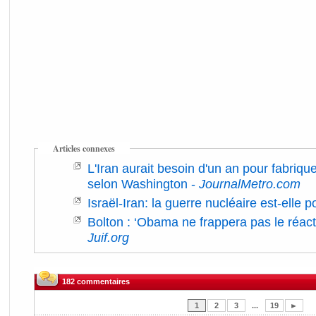
Articles connexes
L'Iran aurait besoin d'un an pour fabriqu
selon Washington
-
JournalMetro.com
Israël-Iran: la guerre nucléaire est-elle
Bolton : ‘Obama ne frappera pas le réacte
Juif.org
182 commentaires
1
2
3
...
19
►