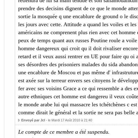
retiendra de lui sa main tendue et son sallamoualiku
prendre des decisins dignent de ce que le monde att
sortie la mosquée q une encablure de ground o le disq
les jours avec cette. Attitude a quand les voiles et le
américains ne comprenent plus rien avec cet homme q
peux de temps quant aux russes Poutine roule a voile 
homme dangereux qui croit qu il doit rivaliser encore
retard et il veux aussi rentrer en UE pour faire qu oi a
ses désordres des prisoniers malades du sida abandonn
une encablure de Moscou et pas même d' infrastruture
est axée sur la terreur envers ses citoyens le développ
fer avec ses voisins Grace a ce qui ressemble a des ex
autre ethniques cet homme est dangereu il veux coûte 
le monde arabe lui qui massacre les tchétchènes c est
comme dirait le général et la sortie ne sera pas belle 
Envoyé par Jcl
- le Mardi 17 Août 2010 à 21:40
Le compte de ce membre a été suspendu.