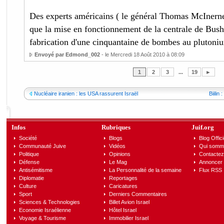
Des experts américains ( le général Thomas McInerne
que la mise en fonctionnement de la centrale de Bushe
fabrication d'une cinquantaine de bombes au plutoni
Envoyé par Edmond_002
- le Mercredi 18 Août 2010 à 08:09
1
2
3
...
19
►
Nucléaire iranien : les USA rassurent Israël
Biilin
Infos
Rubriques
Juif.org
Société
Blogs
Blog Offici
Communauté Juive
Vidéos
Qui somm
Politique
Opinions
Contactez
Défense
Le Mag
Annoncer s
Antisémitisme
La Personnalité de la semaine
Flux RSS
Diplomatie
Reportages
Culture
Caricatures
Sport
Derniers Commentaires
Sciences & Technologies
Billet Avion Israel
Economie Israélienne
Hôtel Israel
Voyage & Tourisme
Immobilier Israel