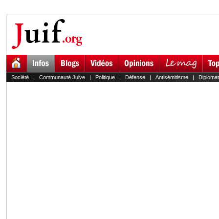
Société
|
Communauté Juive
|
Politique
|
Défense
|
Antisémitisme
|
Diplomat