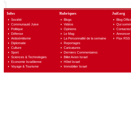
Infos
Rubriques
Juif.org
Société
Blogs
Blog Offici
Communauté Juive
Vidéos
Qui somm
Politique
Opinions
Contactez
Défense
Le Mag
Annoncer s
Antisémitisme
La Personnalité de la semaine
Flux RSS
Diplomatie
Reportages
Culture
Caricatures
Sport
Derniers Commentaires
Sciences & Technologies
Billet Avion Israel
Economie Israélienne
Hôtel Israel
Voyage & Tourisme
Immobilier Israel